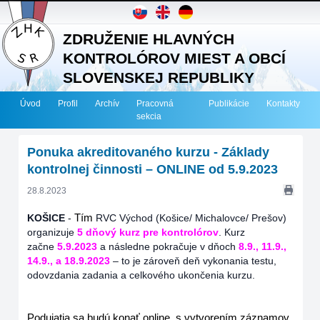
ZDRUŽENIE HLAVNÝCH
KONTROLÓROV MIEST A OBCÍ
SLOVENSKEJ REPUBLIKY
Úvod
Profil
Archív
Pracovná
Publikácie
Kontakty
sekcia
Ponuka akreditovaného kurzu - Základy
kontrolnej činnosti – ONLINE od 5.9.2023
28.8.2023
KOŠICE
-
Tím
RVC Východ (Košice/ Michalovce/ Prešov)
organizuje
5 dňový kurz pre kontrolórov
. Kurz
začne
5.9.2023
a následne pokračuje v dňoch
8.9., 11.9.,
14.9., a 18.9.2023
– to je zároveň deň vykonania testu,
odovzdania zadania a celkového ukončenia kurzu.
Podujatia sa budú konať online, s vytvorením záznamov,