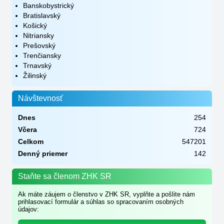
Banskobystrický
Bratislavský
Košický
Nitriansky
Prešovský
Trenčiansky
Trnavský
Žilinský
Návštevnosť
Dnes
254
Včera
724
Celkom
547201
Denný priemer
142
Staňte sa členom ZHK SR
Ak máte záujem o členstvo v ZHK SR, vyplňte a pošlite nám
prihlasovací formulár a súhlas so spracovaním osobných
údajov: