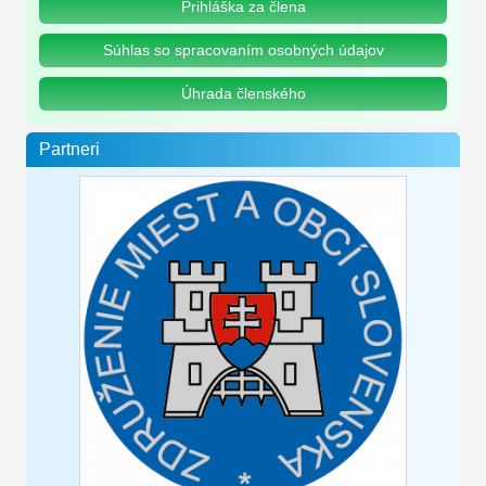
Prihláška za člena
Súhlas so spracovaním osobných údajov
Úhrada členského
Partneri