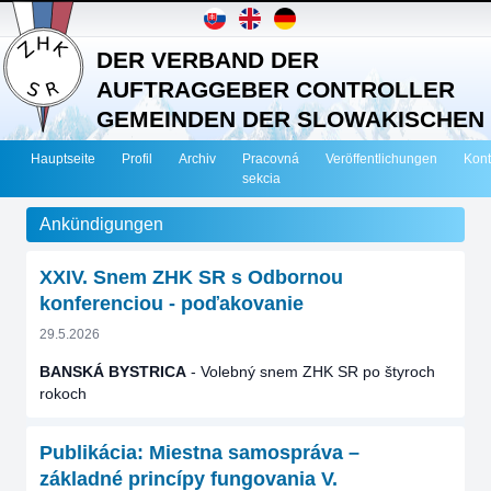
DER VERBAND DER
AUFTRAGGEBER CONTROLLER
GEMEINDEN DER SLOWAKISCHEN
REPUBLIK
Hauptseite
Profil
Archiv
Pracovná
Veröffentlichungen
Kont
sekcia
Ankündigungen
XXIV. Snem ZHK SR s Odbornou
konferenciou - poďakovanie
29.5.2026
BANSKÁ BYSTRICA
- Volebný snem ZHK SR po štyroch
rokoch
Publikácia: Miestna samospráva –
základné princípy fungovania V.