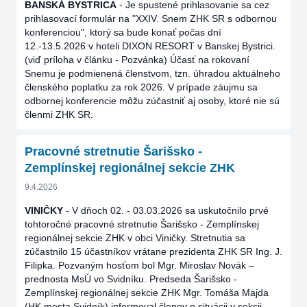
BANSKÁ BYSTRICA
- Je spustené prihlasovanie sa cez
prihlasovací formulár na "XXIV. Snem ZHK SR s odbornou
konferenciou", ktorý sa bude konať počas dní
12.-13.5.2026 v hoteli DIXON RESORT v Banskej Bystrici.
(viď príloha v článku - Pozvánka) Účasť na rokovaní
Snemu je podmienená členstvom, tzn. úhradou aktuálneho
členského poplatku za rok 2026. V prípade záujmu sa
odbornej konferencie môžu zúčastniť aj osoby, ktoré nie sú
členmi ZHK SR.
Pracovné stretnutie Šarišsko -
Zemplínskej regionálnej sekcie ZHK
9.4.2026
VINIČKY
- V dňoch 02. - 03.03.2026 sa uskutočnilo prvé
tohtoročné pracovné stretnutie Šarišsko - Zemplínskej
regionálnej sekcie ZHK v obci Viničky. Stretnutia sa
zúčastnilo 15 účastníkov vrátane prezidenta ZHK SR Ing. J.
Filipka. Pozvaným hosťom bol Mgr. Miroslav Novák –
prednosta MsÚ vo Svidníku. Predseda Šarišsko -
Zemplínskej regionálnej sekcie ZHK Mgr. Tomáša Majda
(HK mesta Svidník) informoval členov o situácii v sekcii.