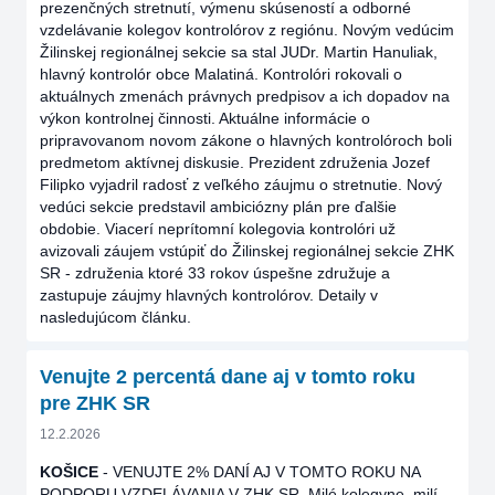
prezenčných stretnutí, výmenu skúseností a odborné
vzdelávanie kolegov kontrolórov z regiónu. Novým vedúcim
Žilinskej regionálnej sekcie sa stal JUDr. Martin Hanuliak,
hlavný kontrolór obce Malatiná. Kontrolóri rokovali o
aktuálnych zmenách právnych predpisov a ich dopadov na
výkon kontrolnej činnosti. Aktuálne informácie o
pripravovanom novom zákone o hlavných kontrolóroch boli
predmetom aktívnej diskusie. Prezident združenia Jozef
Filipko vyjadril radosť z veľkého záujmu o stretnutie. Nový
vedúci sekcie predstavil ambiciózny plán pre ďalšie
obdobie. Viacerí neprítomní kolegovia kontrolóri už
avizovali záujem vstúpiť do Žilinskej regionálnej sekcie ZHK
SR - združenia ktoré 33 rokov úspešne združuje a
zastupuje záujmy hlavných kontrolórov. Detaily v
nasledujúcom článku.
Venujte 2 percentá dane aj v tomto roku
pre ZHK SR
12.2.2026
KOŠICE
- VENUJTE 2% DANÍ AJ V TOMTO ROKU NA
PODPORU VZDELÁVANIA V ZHK SR. Milé kolegyne, milí