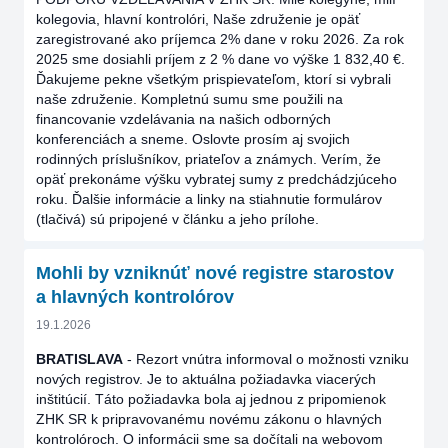
kolegovia, hlavní kontrolóri, Naše združenie je opäť
zaregistrované ako príjemca 2% dane v roku 2026. Za rok
2025 sme dosiahli príjem z 2 % dane vo výške 1 832,40 €.
Ďakujeme pekne všetkým prispievateľom, ktorí si vybrali
naše združenie. Kompletnú sumu sme použili na
financovanie vzdelávania na našich odborných
konferenciách a sneme. Oslovte prosím aj svojich
rodinných príslušníkov, priateľov a známych. Verím, že
opäť prekonáme výšku vybratej sumy z predchádzjúceho
roku. Ďalšie informácie a linky na stiahnutie formulárov
(tlačivá) sú pripojené v článku a jeho prílohe.
Mohli by vzniknúť nové registre starostov
a hlavných kontrolórov
19.1.2026
BRATISLAVA
- Rezort vnútra informoval o možnosti vzniku
nových registrov. Je to aktuálna požiadavka viacerých
inštitúcií. Táto požiadavka bola aj jednou z pripomienok
ZHK SR k pripravovanému novému zákonu o hlavných
kontrolóroch. O informácii sme sa dočítali na webovom