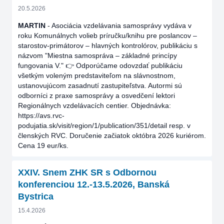
20.5.2026
MARTIN
- Asociácia vzdelávania samosprávy vydáva v
roku Komunálnych volieb príručku/knihu pre poslancov –
starostov-primátorov – hlavných kontrolórov, publikáciu s
názvom "Miestna samospráva – základné princípy
fungovania V." 👉 Odporúčame odovzdať publikáciu
všetkým voleným predstaviteľom na slávnostnom,
ustanovujúcom zasadnutí zastupiteľstva. Autormi sú
odborníci z praxe samosprávy a osvedčení lektori
Regionálnych vzdelávacích centier. Objednávka:
https://avs.rvc-
podujatia.sk/visit/region/1/publication/351/detail resp. v
členských RVC. Doručenie začiatok októbra 2026 kuriérom.
Cena 19 eur/ks.
XXIV. Snem ZHK SR s Odbornou
konferenciou 12.-13.5.2026, Banská
Bystrica
15.4.2026