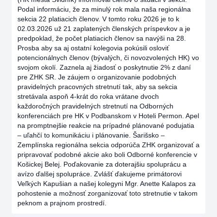
Podal informáciu, že za minulý rok mala naša regionálna
sekcia 22 platiacich členov. V tomto roku 2026 je to k
02.03.2026 už 21 zaplatených členských príspevkov a je
predpoklad, že počet platiacich členov sa navýši na 28.
Prosba aby sa aj ostatní kolegovia pokúsili osloviť
potencionálnych členov (bývalých, či novozvolených HK) vo
svojom okolí. Zaznela aj žiadosť o poskytnutie 2% z daní
pre ZHK SR. Je záujem o organizovanie podobných
pravidelných pracovných stretnutí tak, aby sa sekcia
stretávala aspoň 4-krát do roka vrátane dvoch
každoročných pravidelných stretnutí na Odborných
konferenciách pre HK v Podbanskom v Hoteli Permon. Apel
na promptnejšie reakcie na prípadné plánované podujatia
– uľahčí to komunikáciu i plánovanie. Šarišsko –
Zemplínska regionálna sekcia odporúča ZHK organizovať a
pripravovať podobné akcie ako boli Odborné konferencie v
Košickej Belej. Poďakovanie za doterajšiu spoluprácu a
avízo ďalšej spolupráce. Zvlášť ďakujeme primátorovi
Veľkých Kapušian a našej kolegyni Mgr. Anette Kalapos za
pohostenie a možnosť zorganizovať toto stretnutie v takom
peknom a prajnom prostredí.