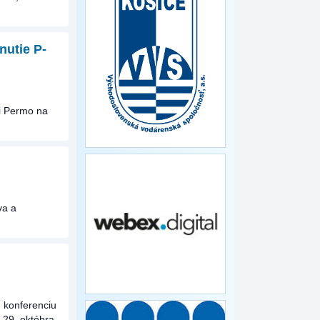
nutie P-
li Permo na
va a
ú konferenciu
-29. októbra