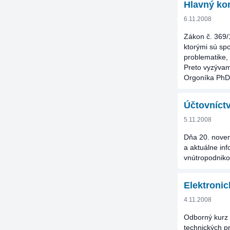
Hlavný kon
6.11.2008
Zákon č. 369/
ktorými sú spo
problematike,
Preto vyzývame
Orgoníka PhD.,
Účtovníctv
5.11.2008
Dňa 20. novem
a aktuálne inf
vnútropodnikov
Elektronic
4.11.2008
Odborný kurz 
technických p