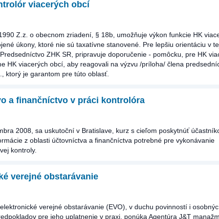
trolór viacerých obcí
1990 Z.z. o obecnom zriadení, § 18b, umožňuje výkon funkcie HK viace
jené úkony, ktoré nie sú taxatívne stanovené. Pre lepšiu orientáciu v te
 Predsedníctvo ZHK SR, pripravuje doporučenie - pomôcku, pre HK via
 HK viacerých obcí, aby reagovali na výzvu /príloha/ člena predsedníct
 ktorý je garantom pre túto oblasť.
o a finančníctvo v práci kontrolóra
bra 2008, sa uskutoční v Bratislave, kurz s cieľom poskytnúť účastní
ormácie z oblasti účtovníctva a finančníctva potrebné pre vykonávanie
ej kontroly.
ké verejné obstarávanie
elektronické verejné obstarávanie (EVO), v duchu povinností i osobnýc
redpokladov pre jeho uplatnenie v praxi, ponúka Agentúra J&T manažme