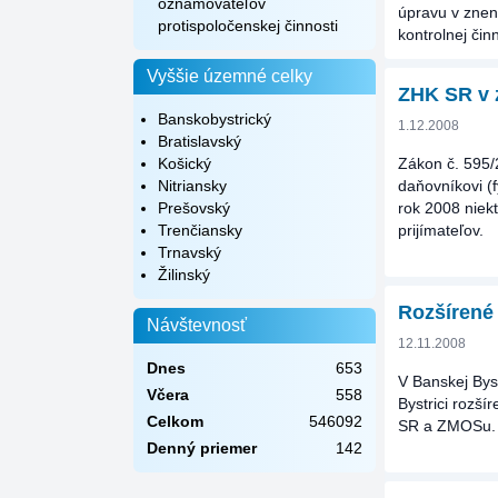
oznamovateľov
úpravu v znen
protispoločenskej činnosti
kontrolnej čin
Vyššie územné celky
ZHK SR v 
Banskobystrický
1.12.2008
Bratislavský
Košický
Zákon č. 595/
Nitriansky
daňovníkovi (f
Prešovský
rok 2008 niek
Trenčiansky
prijímateľov.
Trnavský
Žilinský
Rozšírené
Návštevnosť
12.11.2008
Dnes
653
V Banskej Bys
Včera
558
Bystrici rozš
Celkom
546092
SR a ZMOSu.
Denný priemer
142