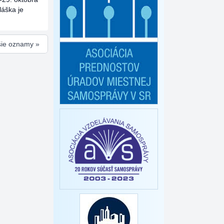
láška je
šie oznamy »