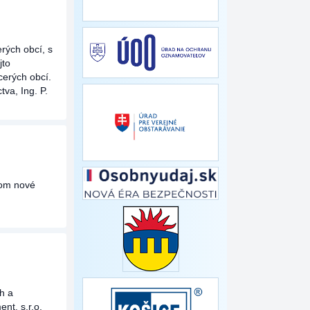
rých obcí, s
jto
cerých obcí.
va, Ing. P.
kom nové
h a
nt, s.r.o.