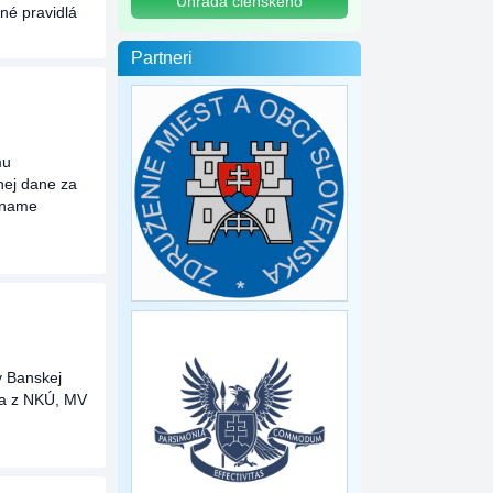
Úhrada členského
né pravidlá
Partneri
mu
nej dane za
ozname
v Banskej
tia z NKÚ, MV