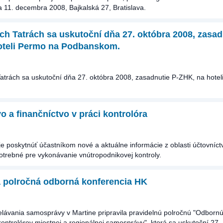
a 11. decembra 2008, Bajkalská 27, Bratislava.
h Tatrách sa uskutoční dňa 27. októbra 2008, zasad
oteli Permo na Podbanskom.
atrách sa uskutoční dňa 27. októbra 2008, zasadnutie P-ZHK, na hote
o a finančníctvo v práci kontrolóra
je poskytnúť účastníkom nové a aktuálne informácie z oblasti účtovníct
potrebné pre vykonávanie vnútropodnikovej kontroly.
á polročná odborná konferencia HK
elávania samosprávy v Martine pripravila pravidelnú polročnú "Odborn
ontrolórov miestnej a regionálnej samosprávy", ktorá sa uskutoční 27. 