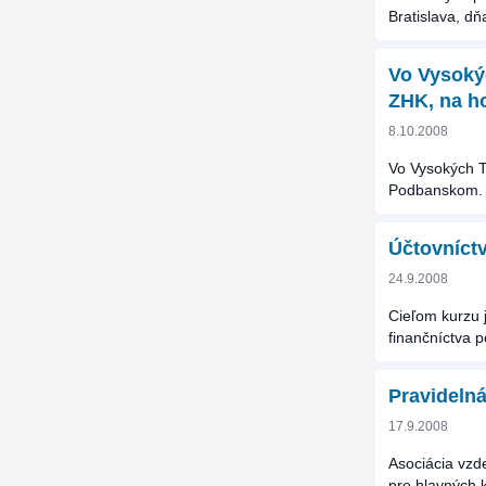
Bratislava, dň
Vo Vysokýc
ZHK, na h
8.10.2008
Vo Vysokých T
Podbanskom.
Účtovníctv
24.9.2008
Cieľom kurzu 
finančníctva 
Pravideln
17.9.2008
Asociácia vzd
pre hlavných k