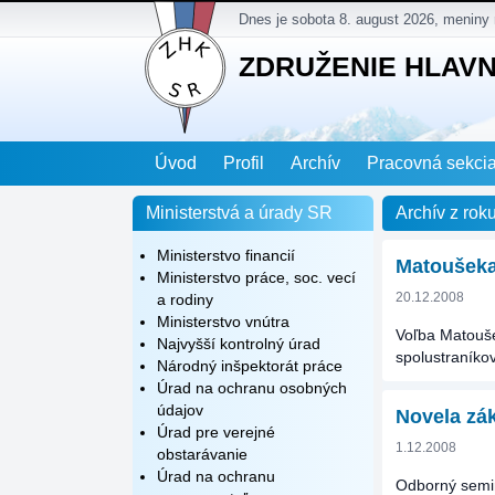
Dnes je sobota 8. august 2026, meniny
ZDRUŽENIE HLAV
Úvod
Profil
Archív
Pracovná sekci
Ministerstvá a úrady SR
Archív z rok
Ministerstvo financií
Matoušeka 
Ministerstvo práce, soc. vecí
20.12.2008
a rodiny
Ministerstvo vnútra
Voľba Matouše
Najvyšší kontrolný úrad
spolustraníko
Národný inšpektorát práce
Úrad na ochranu osobných
údajov
Novela zák.
Úrad pre verejné
1.12.2008
obstarávanie
Úrad na ochranu
Odborný semin