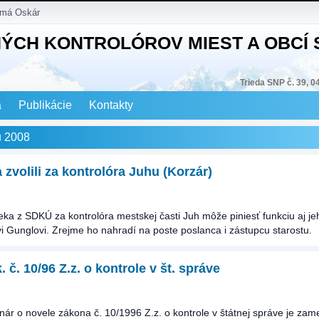
 má Oskár
NÝCH KONTROLÓROV MIEST A OBCÍ
Trieda SNP č. 39, 0
a
Publikácie
Kontakty
u 2008
zvolili za kontrolóra Juhu (Korzár)
ka z SDKÚ za kontrolóra mestskej časti Juh môže piniesť funkciu aj je
vi Gunglovi. Zrejme ho nahradí na poste poslanca i zástupcu starostu.
 č. 10/96 Z.z. o kontrole v št. správe
ár o novele zákona č. 10/1996 Z.z. o kontrole v štátnej správe je zam