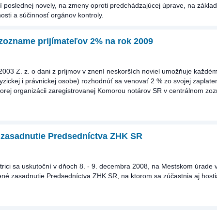
í poslednej novely, na zmeny oproti predchádzajúcej úprave, na základ
nosti a súčinnosť orgánov kontroly.
zozname prijímateľov 2% na rok 2009
2003 Z. z. o dani z príjmov v znení neskorších noviel umožňuje každé
yzickej i právnickej osobe) rozhodnúť sa venovať 2 % zo svojej zaplate
torej organizácii zaregistrovanej Komorou notárov SR v centrálnom z
 zasadnutie Predsedníctva ZHK SR
trici sa uskutoční v dňoch 8. - 9. decembra 2008, na Mestskom úrade 
írené zasadnutie Predsedníctva ZHK SR, na ktorom sa zúčastnia aj hos