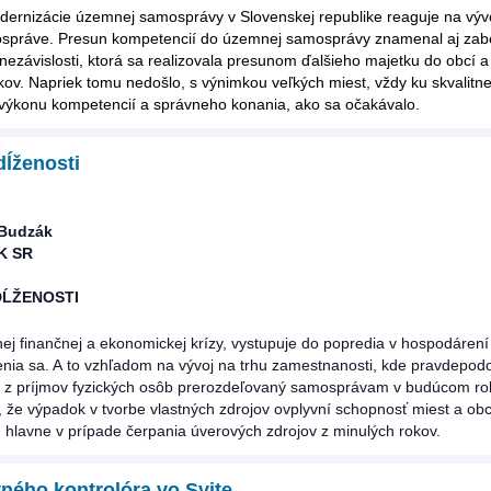
ernizácie územnej samosprávy v Slovenskej republike reaguje na vývo
ospráve. Presun kompetencií do územnej samosprávy znamenal aj za
nezávislosti, ktorá sa realizovala presunom ďalšieho majetku do obcí a
ov. Napriek tomu nedošlo, s výnimkou veľkých miest, vždy ku skvalitne
 výkonu kompetencií a správneho konania, ako sa očakávalo.
dĺženosti
 Budzák
HK SR
DĹŽENOSTI
nej finančnej a ekonomickej krízy, vystupuje do popredia v hospodárení
ĺženia sa. A to vzhľadom na vývoj na trhu zamestnanosti, kde pravdepod
 z príjmov fyzických osôb prerozdeľovaný samosprávam v budúcom ro
že výpadok v tvorbe vlastných zdrojov ovplyvní schopnosť miest a obcí 
, hlavne v prípade čerpania úverových zdrojov z minulých rokov.
ného kontrolóra vo Svite