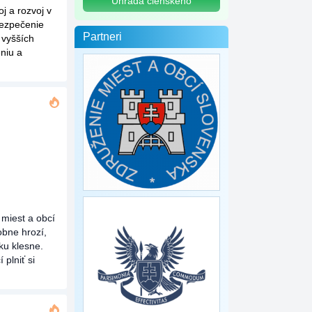
Úhrada členského
j a rozvoj v
bezpečenie
Partneri
 vyšších
niu a
 miest a obcí
obne hrozí,
ku klesne.
plniť si