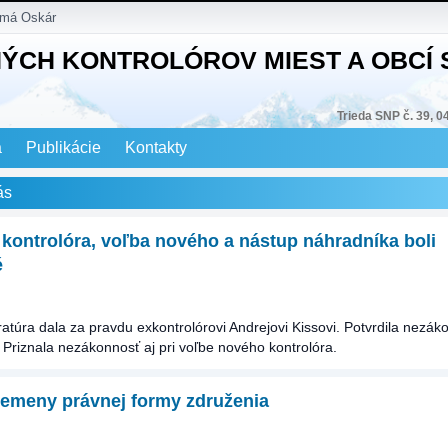
 má Oskár
NÝCH KONTROLÓROV MIEST A OBCÍ
Trieda SNP č. 39, 0
a
Publikácie
Kontakty
ás
kontrolóra, voľba nového a nástup náhradníka boli
é
atúra dala za pravdu exkontrolórovi Andrejovi Kissovi. Potvrdila nezák
 Priznala nezákonnosť aj pri voľbe nového kontrolóra.
remeny právnej formy združenia