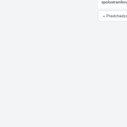
spolustraníko
« Predchádz