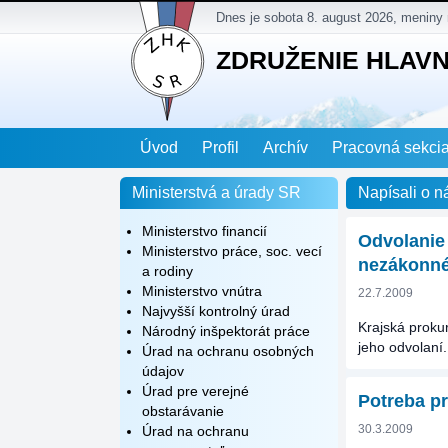
Dnes je sobota 8. august 2026, meniny
ZDRUŽENIE HLAV
Úvod
Profil
Archív
Pracovná sekci
Ministerstvá a úrady SR
Napísali o n
Ministerstvo financií
Odvolanie 
Ministerstvo práce, soc. vecí
nezákonn
a rodiny
Ministerstvo vnútra
22.7.2009
Najvyšší kontrolný úrad
Krajská prokur
Národný inšpektorát práce
jeho odvolaní.
Úrad na ochranu osobných
údajov
Úrad pre verejné
Potreba p
obstarávanie
30.3.2009
Úrad na ochranu