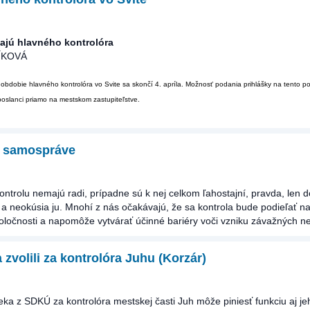
dajú hlavného kontrolóra
ÍKOVÁ
obdobie hlavného kontrolóra vo Svite sa skončí 4. apríla. Možnosť podania prihlášky na tento p
poslanci priamo na mestskom zastupiteľstve.
v samospráve
ntrolu nemajú radi, prípadne sú k nej celkom ľahostajní, pravda, len d
 a neokúsia ju. Mnohí z nás očakávajú, že sa kontrola bude podieľať n
ločnosti a napomôže vytvárať účinné bariéry voči vzniku závažných ne
zvolili za kontrolóra Juhu (Korzár)
ka z SDKÚ za kontrolóra mestskej časti Juh môže piniesť funkciu aj je