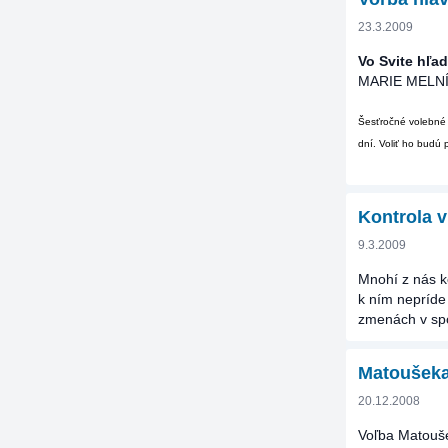
23.3.2009
Vo Svite hľa
MARIE MELN
Šesťročné volebné 
dní. Voliť ho budú 
Kontrola 
9.3.2009
Mnohí z nás ko
k ním nepríde
zmenách v spo
Matoušeka 
20.12.2008
Voľba Matouše