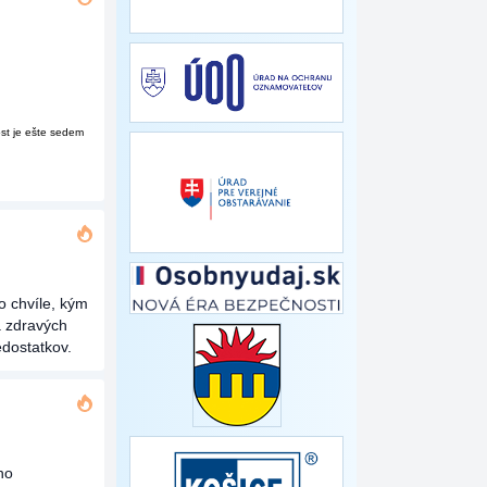
ost je ešte sedem
o chvíle, kým
a zdravých
dostatkov.
ho