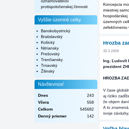
oznamovateľov
Koncepcia mod
protispoločenskej činnosti
miestnej sam
hospodárskej 
Vyššie územné celky
územných celk
zefektívneniu
Banskobystrický
Bratislavský
Košický
Hrozba za
Nitriansky
30.3.2009
Prešovský
Trenčiansky
Ing. Ľudovít
Trnavský
prezident Z
Žilinský
HROZBA ZA
Návštevnosť
V čase globál
Dnes
243
aj riziko zad
že objem daní
Včera
558
A to znamená, 
Celkom
545682
svoje záväzky
Denný priemer
142
Voľba hlav