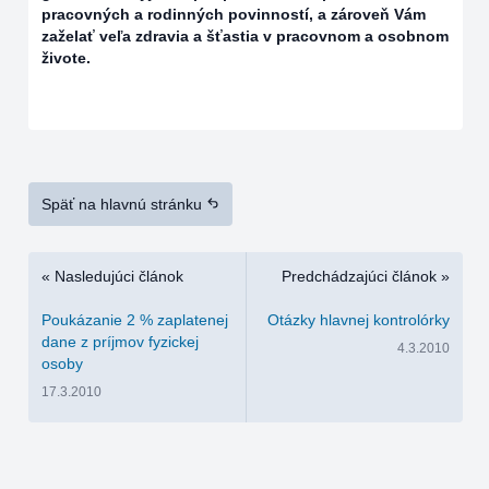
pracovných a rodinných povinností, a zároveň Vám
zaželať veľa zdravia a šťastia v pracovnom a osobnom
živote.
Späť na hlavnú stránku
« Nasledujúci článok
Predchádzajúci článok »
Poukázanie 2 % zaplatenej
Otázky hlavnej kontrolórky
dane z príjmov fyzickej
4.3.2010
osoby
17.3.2010