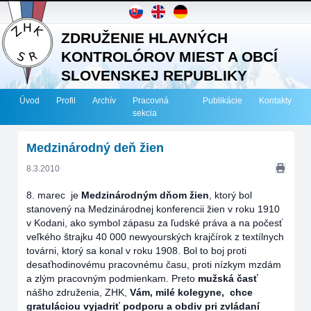
ZDRUŽENIE HLAVNÝCH
KONTROLÓROV MIEST A OBCÍ
SLOVENSKEJ REPUBLIKY
Úvod
Profil
Archív
Pracovná
Publikácie
Kontakty
sekcia
Medzinárodný deň žien
8.3.2010
8. marec je
Medzinárodným dňom žien
, ktorý bol
stanovený na Medzinárodnej konferencii žien v roku 1910
v Kodani, ako symbol zápasu za ľudské práva a na počesť
veľkého štrajku 40 000 newyourských krajčírok z textílnych
továrni, ktorý sa konal v roku 1908. Bol to boj proti
desaťhodinovému pracovnému času, proti nízkym mzdám
a zlým pracovným podmienkam. Preto
mužská časť
nášho združenia, ZHK,
Vám, milé kolegyne, chce
gratuláciou vyjadriť podporu a obdiv pri zvládaní