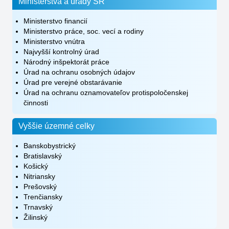
Ministerstvá a úrady SR
Ministerstvo financií
Ministerstvo práce, soc. vecí a rodiny
Ministerstvo vnútra
Najvyšší kontrolný úrad
Národný inšpektorát práce
Úrad na ochranu osobných údajov
Úrad pre verejné obstarávanie
Úrad na ochranu oznamovateľov protispoločenskej
činnosti
Vyššie územné celky
Banskobystrický
Bratislavský
Košický
Nitriansky
Prešovský
Trenčiansky
Trnavský
Žilinský