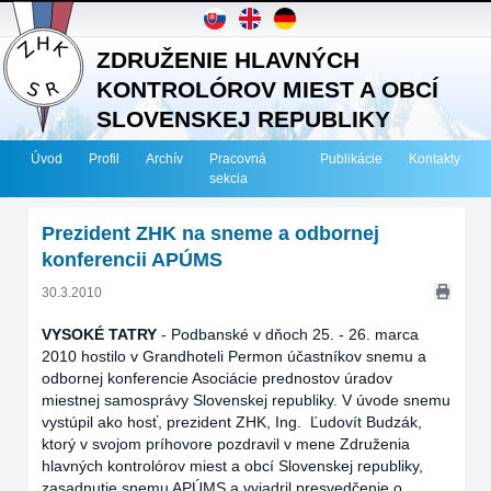
ZDRUŽENIE HLAVNÝCH
KONTROLÓROV MIEST A OBCÍ
SLOVENSKEJ REPUBLIKY
Úvod
Profil
Archív
Pracovná
Publikácie
Kontakty
sekcia
Prezident ZHK na sneme a odbornej
konferencii APÚMS
30.3.2010
VYSOKÉ TATRY
-
Podbanské v dňoch 25. - 26. marca
2010 hostilo v Grandhoteli Permon účastníkov snemu a
odbornej konferencie Asociácie prednostov úradov
miestnej samosprávy Slovenskej republiky. V úvode snemu
vystúpil ako hosť, prezident ZHK, Ing. Ľudovít Budzák,
ktorý v svojom príhovore pozdravil v mene Združenia
hlavných kontrolórov miest a obcí Slovenskej republiky,
zasadnutie snemu APÚMS a vyjadril presvedčenie o