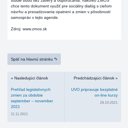
štúdie budú tiež závery a odporúčania, nakoľko ZMOS
chce tento dokument využiť pre sociálny dialóg s cieľom
návrhu a presadzovania opatrení a zmien v pôsobností
samospráv v tejto agende.
Zdroj:
www.zmos.sk
Späť na hlavnú stránku
« Nasledujúci článok
Predchádzajúci článok »
Prehľad legislatívnych
UVO pripravuje bezplatné
zmien za obdobie
on-line kurzy
september – november
28.10.2021
2021
11.11.2021