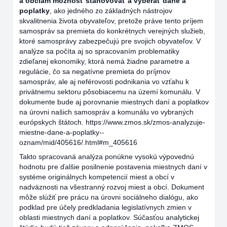
a obciam možnosť stanovovať a vyberať dane a
poplatky
, ako jedného zo základných nástrojov
skvalitnenia života obyvateľov, pretože práve tento príjem
samospráv sa premieta do konkrétnych verejných služieb,
ktoré samosprávy zabezpečujú pre svojich obyvateľov. V
analýze sa počíta aj so spracovaním problematiky
zdieľanej ekonomiky, ktorá nemá žiadne parametre a
regulácie, čo sa negatívne premieta do príjmov
samospráv, ale aj neférovosti podnikania vo vzťahu k
privátnemu sektoru pôsobiacemu na území komunálu. V
dokumente bude aj porovnanie miestnych daní a poplatkov
na úrovni našich samospráv a komunálu vo vybraných
európskych štátoch.
https://www.zmos.sk/zmos-analyzuje-
miestne-dane-a-poplatky--
oznam/mid/405616/.html#m_405616
Takto spracovaná analýza ponúkne vysokú výpovednú
hodnotu pre ďalšie posilnenie postavenia miestnych daní v
systéme originálnych kompetencií miest a obcí v
nadväznosti na všestranný rozvoj miest a obcí. Dokument
môže slúžiť pre prácu na úrovni sociálneho dialógu, ako
podklad pre účely predkladania legislatívnych zmien v
oblasti miestnych daní a poplatkov. Súčasťou analytickej