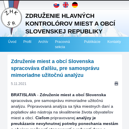
ZDRUŽENIE HLAVNÝCH
KONTROLÓROV MIEST A OBCÍ
SLOVENSKEJ REPUBLIKY
Úvod
Profil
Archív
Pracovná
Publikácie
Kontakty
sekcia
Združenie miest a obcí Slovenska
spracováva ďalšiu, pre samosprávu
mimoriadne užitočnú analýzu
5.11.2021
BRATISLAVA
-
Združenie miest a obcí Slovenska
spracováva, pre samosprávu mimoriadne užitočnú
analýzu. Pripravovaná analýza sa týka miestnych daní a
poplatkov ako nástroja na skvalitnenie života obyvateľov
miest a obcí.
Cieľom
pripravovanej
analýzy je
preukázanie nevyhnutnej potreby ponechania mestám