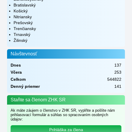
Bratislavský
Košický
Nitriansky
Prešovský
Trenčiansky
Trnavský
Žilinský
Návštevnosť
Dnes
137
Včera
253
Celkom
544822
Denný priemer
141
Staňte sa členom ZHK SR
Ak máte záujem o členstvo v ZHK SR, vyplňte a pošlite nám
prihlasovací formulár a súhlas so spracovaním osobných
údajov:
Prihláška za člena