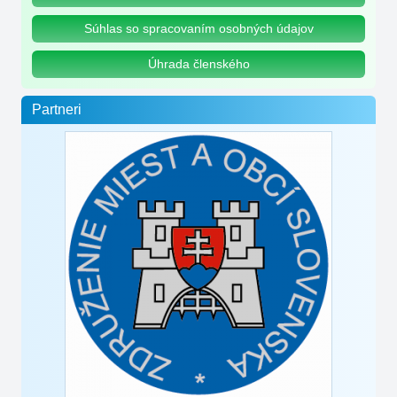
Súhlas so spracovaním osobných údajov
Úhrada členského
Partneri