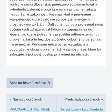
kontról v rámci Slovenska, prierezovo zdokumentovať a
vyhodnotiť zistenia, s poukázaním na prípadne rizika a
nedodržanie zákonnosti. Ide napríklad o prenesené
kompetencie, ktoré často nie sú pokryté finančnými
prostriedkami zo štátu. Ďalšou témou bola profesinalizácia
občianskych združení, vzhľadom na zapájanie sa do
legislatívy, kde je potrebné v predstihu odborne zvládnuť
problematiku a to bez dostatočného odborného personálu
nie je možné. Prínosom môže byť aj konzultácia a
doporučenie obciam pri zmenách v samosprjáve, ktoré by
zabezpečili jednotný postup pri riešení na obciach.
Späť na hlavnú stránku
« Nasledujúci článok
Predchádzajúci článok »
PRACOVNÉ STRETNUtiE
Akreditovaný kurz Kontrola