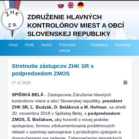
ZDRUŽENIE HLAVNÝCH
KONTROLÓROV MIEST A OBCÍ
SLOVENSKEJ REPUBLIKY
Úvod
Profil
Archív
Pracovná
Publikácie
Kontakty
sekcia
Stretnutie zástupcov ZHK SR s
podpredsedom ZMOS
27.11.2018
SPIŠSKÁ BELÁ
-
Zástupcovia Združenia hlavných
kontrolórov miest a obcí Slovenskej republiky,
prezident
ZHK SR, Ľ. Budzák, D. Beláková a M. Hofman
, sa stretli
20. novembra 2018 v Spišskej Belej, s
podpredsedom
ZMOS, Š. Bieľakom,
aby hovorili o novej podobe
spolupráce, formou zdokumentovania problémových
oblastí v územnej samospráve s príslušnými výstupmi a
doporučeniami pre riešenie. Zabezpečením tématických