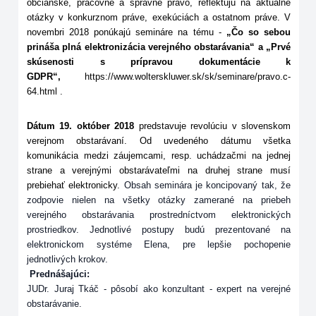
občianske, pracovné a správne právo, reflektujú na aktuálne
otázky v konkurznom práve, exekúciách a ostatnom práve. V
novembri 2018 ponúkajú semináre na tému -
„Čo so sebou
prináša plná elektronizácia verejného obstarávania“ a „Prvé
skúsenosti s prípravou dokumentácie k
GDPR“,
https://www.wolterskluwer.sk/sk/seminare/pravo.c-
64.html .
Dátum 19. október 2018
predstavuje revolúciu v slovenskom
verejnom obstarávaní. Od uvedeného dátumu všetka
komunikácia medzi záujemcami, resp. uchádzačmi na jednej
strane a verejnými obstarávateľmi na druhej strane musí
prebiehať elektronicky.
Obsah seminára je koncipovaný tak, že
zodpovie nielen na všetky otázky zamerané na priebeh
verejného obstarávania prostredníctvom elektronických
prostriedkov. Jednotlivé postupy budú prezentované na
elektronickom systéme Elena, pre lepšie pochopenie
jednotlivých krokov.
Prednášajúci:
JUDr. Juraj Tkáč
-
pôsobí ako konzultant - expert na verejné
obstarávanie.