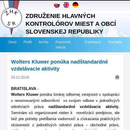
ZDRUŽENIE HLAVNÝCH
KONTROLÓROV MIEST A OBCÍ
SLOVENSKEJ REPUBLIKY
Úvod
Profil
Archív
Pracovná
Publikácie
Kontakty
sekcia
Wolters Kluwer ponúka nadštandardné
vzdelávacie aktivity
28.10.2018
BRATISLAVA
-
Wolters Kluwer
ponúka širokej odbornej verejnosti v spolupráci
s renomovanými odborníkmi vo svojom odbore v jednotlivých
odvetviach práva
nadštandardné vzdelávacie aktivity
.
Semináre sú organizované nielen k novelizácii predpisov, ale
tiež pre potreby prehĺbenia vedomostí a získavania praktických
skúseností z jednotlivých odvetví práva – obchodné právo,