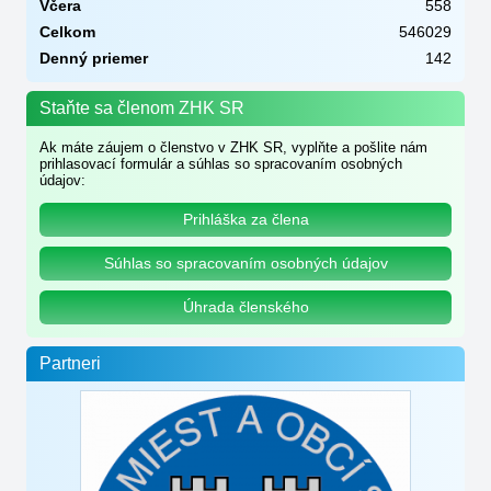
Včera
558
Celkom
546029
Denný priemer
142
Staňte sa členom ZHK SR
Ak máte záujem o členstvo v ZHK SR, vyplňte a pošlite nám
prihlasovací formulár a súhlas so spracovaním osobných
údajov:
Prihláška za člena
Súhlas so spracovaním osobných údajov
Úhrada členského
Partneri