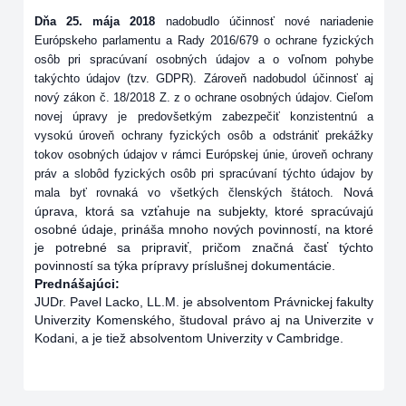
Dňa 25. mája 2018
nadobudlo účinnosť nové nariadenie
Európskeho parlamentu a Rady 2016/679 o ochrane fyzických
osôb pri spracúvaní osobných údajov a o voľnom pohybe
takýchto údajov (tzv. GDPR). Zároveň nadobudol účinnosť aj
nový zákon č. 18/2018 Z. z o ochrane osobných údajov. Cieľom
novej úpravy je predovšetkým zabezpečiť konzistentnú a
vysokú úroveň ochrany fyzických osôb a odstrániť prekážky
tokov osobných údajov v rámci Európskej únie, úroveň ochrany
práv a slobôd fyzických osôb pri spracúvaní týchto údajov by
Nová
mala byť rovnaká vo všetkých členských štátoch.
úprava, ktorá sa vzťahuje na subjekty, ktoré spracúvajú
osobné údaje, prináša mnoho nových povinností, na ktoré
je potrebné sa pripraviť, pričom značná časť týchto
povinností sa týka prípravy príslušnej dokumentácie.
Prednášajúci:
JUDr. Pavel Lacko, LL.M. je absolventom Právnickej fakulty
Univerzity Komenského, študoval právo aj na Univerzite v
Kodani, a je tiež absolventom Univerzity v Cambridge.