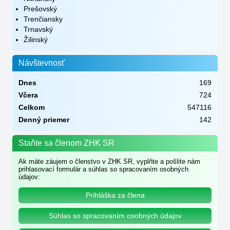
Prešovský
Trenčiansky
Trnavský
Žilinský
Návštevnosť
Dnes
169
Včera
724
Celkom
547116
Denný priemer
142
Staňte sa členom ZHK SR
Ak máte záujem o členstvo v ZHK SR, vyplňte a pošlite nám
prihlasovací formulár a súhlas so spracovaním osobných
údajov:
Prihláška za člena
Súhlas so spracovaním osobných údajov