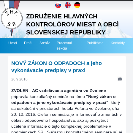
ZDRUŽENIE HLAVNÝCH
KONTROLÓROV MIEST A OBCÍ
SLOVENSKEJ REPUBLIKY
Úvod
Profil
Archív
Pracovná
Publikácie
Kontakty
sekcia
NOVÝ ZÁKON O ODPADOCH a jeho
vykonávacie predpisy v praxi
26.9.2016
ZVOLEN
-
AC vzdelávacia agentúra vo Zvolene
pripravila konzultačný seminár na tému
"Nový zákon o
odpadoch a jeho vykonávacie predpisy v praxi"
, ktorý
sa uskutoční v priestoroch hotela Poľana vo Zvolene, dňa
20. 10. 2016. Cieľom seminára je informovať o zmenách v
oblasti odpadového hospodárstva, ako aj poskytnúť
ucelené informácie o tejto komplexnej problematike v
podmienkach SR. Súčasťou konzultačného seminára sú aj