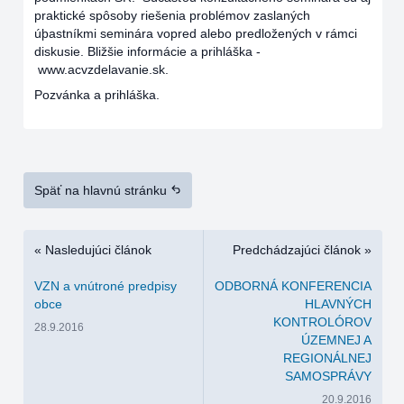
praktické spôsoby riešenia problémov zaslaných
úþastníkmi seminára vopred alebo predložených v rámci
diskusie. Bližšie informácie a prihláška -
www.acvzdelavanie.sk.
Pozvánka a prihláška.
Späť na hlavnú stránku
« Nasledujúci článok
Predchádzajúci článok »
VZN a vnútroné predpisy
ODBORNÁ KONFERENCIA
obce
HLAVNÝCH
KONTROLÓROV
28.9.2016
ÚZEMNEJ A
REGIONÁLNEJ
SAMOSPRÁVY
20.9.2016