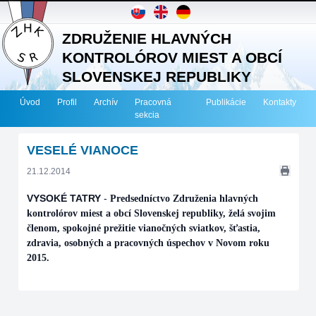
ZDRUŽENIE HLAVNÝCH
KONTROLÓROV MIEST A OBCÍ
SLOVENSKEJ REPUBLIKY
Úvod
Profil
Archív
Pracovná
Publikácie
Kontakty
sekcia
VESELÉ VIANOCE
21.12.2014
VYSOKÉ TATRY
-
Predsedníctvo Združenia hlavných
kontrolórov miest a obcí Slovenskej republiky, želá svojim
členom, spokojné prežitie vianočných sviatkov, šťastia,
zdravia, osobných a pracovných úspechov v Novom roku
2015.