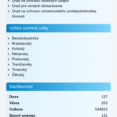
Úrad na ochranu osobných údajov
Úrad pre verejné obstarávanie
Úrad na ochranu oznamovateľov protispoločenskej
činnosti
Vyššie územné celky
Banskobystrický
Bratislavský
Košický
Nitriansky
Prešovský
Trenčiansky
Trnavský
Žilinský
Návštevnosť
Dnes
137
Včera
253
Celkom
544822
Denný priemer
141