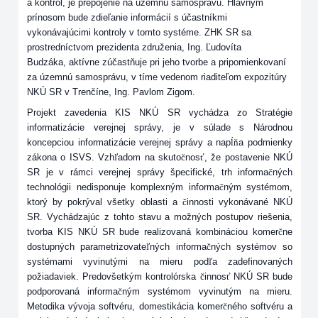
a kontrol, je prepojenie na územnú samosprávu. Hlavným
prínosom bude zdieľanie informácií s účastníkmi
vykonávajúcimi kontroly v tomto systéme. ZHK SR sa
prostredníctvom prezidenta združenia, Ing. Ľudovíta
Budzáka, aktívne zúčastňuje pri jeho tvorbe a pripomienkovaní
za územnú samosprávu, v tíme vedenom riaditeľom expozitúry
NKÚ SR v Trenčíne, Ing. Pavlom Zigom.
Projekt zavedenia KIS NKÚ SR vychádza zo Stratégie
informatizácie verejnej správy, je v súlade s Národnou
koncepciou informatizácie verejnej správy a nap
ĺň
a podmienky
zákona o ISVS.
Vzh
ľ
adom na skuto
č
nos
ť
, že postavenie NKÚ
SR je v rámci verejnej správy špecifické, trh informa
č
ných
technológii nedisponuje komplexným informa
č
ným systémom,
ktorý by pokrýval všetky oblasti a
č
innosti vykonávané NKÚ
SR. Vychádzajúc z tohto stavu a možných postupov riešenia,
tvorba KIS NKÚ SR bude realizovaná kombináciou komer
č
ne
dostupných parametrizovate
ľ
ných informa
č
ných systémov so
systémami vyvinutými na mieru pod
ľ
a zadefinovaných
požiadaviek. Predovšetkým kontrolórska
č
innos
ť
NKÚ SR bude
podporovaná informa
č
ným systémom vyvinutým na mieru.
Metodika vývoja softvéru, domestikácia komer
č
ného softvéru a