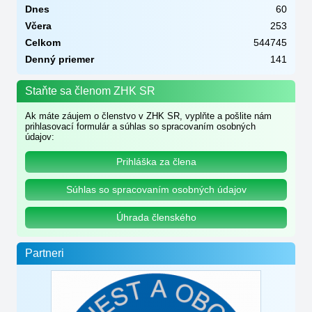
Dnes
60
Včera
253
Celkom
544745
Denný priemer
141
Staňte sa členom ZHK SR
Ak máte záujem o členstvo v ZHK SR, vyplňte a pošlite nám
prihlasovací formulár a súhlas so spracovaním osobných
údajov:
Prihláška za člena
Súhlas so spracovaním osobných údajov
Úhrada členského
Partneri