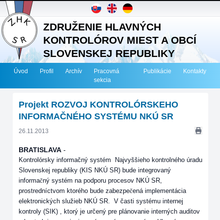
ZDRUŽENIE HLAVNÝCH
KONTROLÓROV MIEST A OBCÍ
SLOVENSKEJ REPUBLIKY
Úvod
Profil
Archív
Pracovná
Publikácie
Kontakty
sekcia
Projekt ROZVOJ KONTROLÓRSKEHO
INFORMAČNÉHO SYSTÉMU NKÚ SR
26.11.2013
BRATISLAVA
-
Kontrolórsky informačný systém Najvyššieho kontrolného úradu
Slovenskej republiky (KIS NKÚ SR) bude integrovaný
informa
č
ný systém na podporu procesov NKÚ SR,
prostredníctvom ktorého bude zabezpe
č
ená implementácia
elektronických služieb NKÚ SR. V časti systému internej
kontroly (SIK) , ktorý je určený pre plánovanie interných auditov