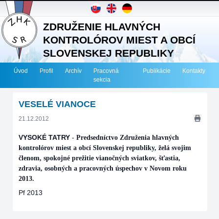
ZDRUŽENIE HLAVNÝCH
KONTROLÓROV MIEST A OBCÍ
SLOVENSKEJ REPUBLIKY
Úvod
Profil
Archív
Pracovná
Publikácie
Kontakty
sekcia
VESELÉ VIANOCE
21.12.2012
VYSOKÉ TATRY
-
Predsedníctvo Združenia hlavných
kontrolórov miest a obcí Slovenskej republiky, želá svojim
členom, spokojné prežitie vianočných sviatkov, šťastia,
zdravia, osobných a pracovných úspechov v Novom roku
2013.
Pf 2013