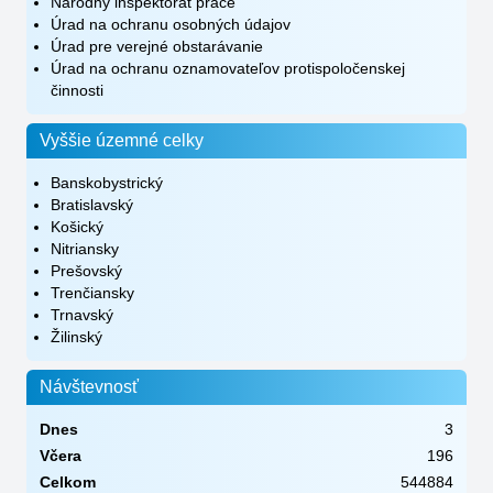
Národný inšpektorát práce
Úrad na ochranu osobných údajov
Úrad pre verejné obstarávanie
Úrad na ochranu oznamovateľov protispoločenskej
činnosti
Vyššie územné celky
Banskobystrický
Bratislavský
Košický
Nitriansky
Prešovský
Trenčiansky
Trnavský
Žilinský
Návštevnosť
Dnes
3
Včera
196
Celkom
544884