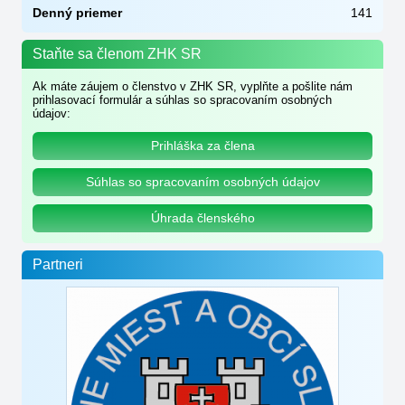
Denný priemer
141
Staňte sa členom ZHK SR
Ak máte záujem o členstvo v ZHK SR, vyplňte a pošlite nám
prihlasovací formulár a súhlas so spracovaním osobných
údajov:
Prihláška za člena
Súhlas so spracovaním osobných údajov
Úhrada členského
Partneri