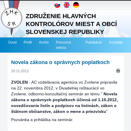
ZDRUŽENIE HLAVNÝCH
KONTROLÓROV MIEST A OBCÍ
SLOVENSKEJ REPUBLIKY
Úvod
Profil
Archív
Pracovná
Publikácie
Kontakty
sekcia
Novela zákona o správnych poplatkoch
20.11.2012
ZVOLEN
-
AC vzdelávacia agentúra vo Zvolene pripravila
na 22. novembra 2012, v Divadelnej reštaurácií vo
Zvolene, odborno-konzultačný seminár an tému "
Novela
zákona o správnych poplatkoch účinná od 1.10.2012,
osvedčovanie listín a podpisov na listinách, zákon o
štátnom občianstve, zákon o mene a priezvisku
".
Pozvánka a prihláška na seminár.