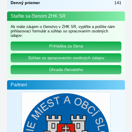
Denný priemer
141
Staňte sa členom ZHK SR
Ak máte záujem o členstvo v ZHK SR, vyplňte a pošlite nám
prihlasovací formulár a súhlas so spracovaním osobných
údajov:
Prihláška za člena
Súhlas so spracovaním osobných údajov
Úhrada členského
Partneri