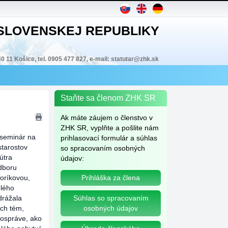
 SLOVENSKEJ REPUBLIKY
40 11 Košice, tel. 0905 477 827, e-mail: statutar@zhk.sk
Staňte sa členom ZHK SR
Ak máte záujem o členstvo v
ZHK SR, vyplňte a pošlite nám
 seminár na
prihlasovací formulár a súhlas
starostov
so spracovaním osobných
útra
údajov:
odboru
oríkovou,
Prihláška za člena
elého
drážala
Súhlas so spracovaním
ch tém,
osobných údajov
mospráve, ako