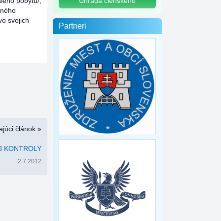
lého pobytu/,
Úhrada členského
rného
vo svojich
Partneri
júci článok »
J KONTROLY
2.7.2012