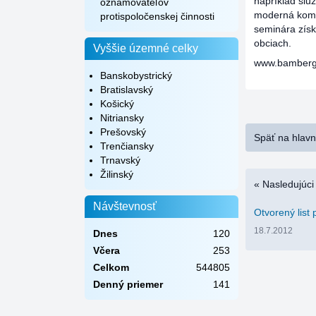
napríklad slu
oznamovateľov
moderná komu
protispoločenskej činnosti
seminára získa
obciach.
Vyššie územné celky
www.bamberg
Banskobystrický
Bratislavský
Košický
Nitriansky
Prešovský
Späť na hlav
Trenčiansky
Trnavský
Žilinský
« Nasledujúci
Návštevnosť
Otvorený list
18.7.2012
Dnes
120
Včera
253
Celkom
544805
Denný priemer
141