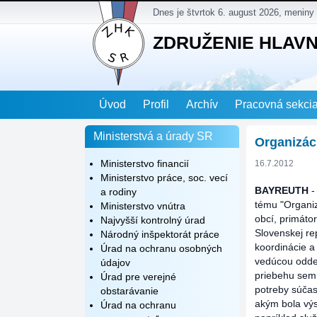
Dnes je štvrtok 6. august 2026, meniny
ZDRUŽENIE HLAV
Úvod
Profil
Archív
Pracovná sekci
Ministerstvá a úrady SR
Organizác
Ministerstvo financií
16.7.2012
Ministerstvo práce, soc. vecí
BAYREUTH
a rodiny
tému "Organiz
Ministerstvo vnútra
obcí, primáto
Najvyšší kontrolný úrad
Slovenskej re
Národný inšpektorát práce
koordinácie a
Úrad na ochranu osobných
vedúcou odde
údajov
priebehu sem
Úrad pre verejné
potreby súča
obstarávanie
akým bola výs
Úrad na ochranu