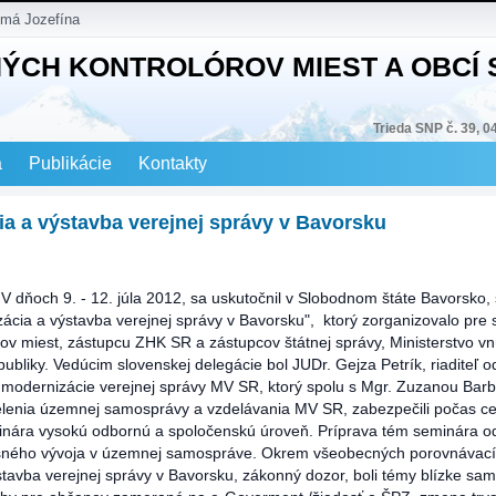
 má Jozefína
NÝCH KONTROLÓROV MIEST A OBCÍ
Trieda SNP č. 39, 0
a
Publikácie
Kontakty
ia a výstavba verejnej správy v Bavorsku
-
V dňoch 9. - 12. júla 2012, sa uskutočnil v Slobodnom štáte Bavorsko,
ácia a výstavba verejnej správy v Bavorsku", ktorý zorganizovalo pre 
rov miest, zástupcu ZHK SR a zástupcov štátnej správy, Ministerstvo vn
publiky. Vedúcim slovenskej delegácie bol JUDr. Gejza Petrík, riaditeľ 
 modernizácie verejnej správy MV SR, ktorý spolu s Mgr. Zuzanou Barb
lenia územnej samosprávy a vzdelávania MV SR, zabezpečili počas c
inára vysokú odbornú a spoločenskú úroveň. Príprava tém seminára o
sného vývoja v územnej samospráve. Okrem všeobecných porovnávací
tavba verejnej správy v Bavorsku, zákonný dozor, boli témy blízke sa