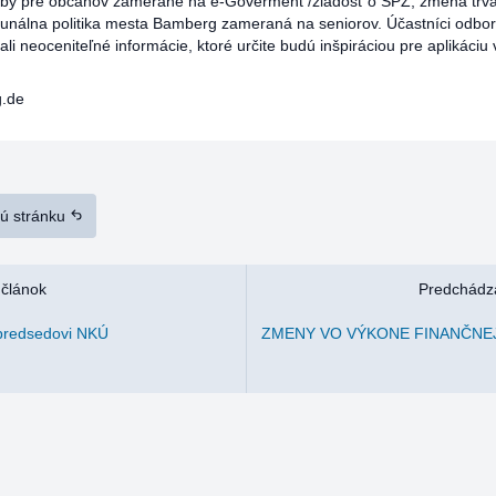
žby pre občanov zamerané na e-Goverment /žiadosť o ŠPZ, zmena trva
nálna politika mesta Bamberg zameraná na seniorov. Účastníci odbo
li neoceniteľné informácie, ktoré určite budú inšpiráciou pre aplikáciu 
.de
nú stránku
 článok
Predchádza
 predsedovi NKÚ
ZMENY VO VÝKONE FINANČNE