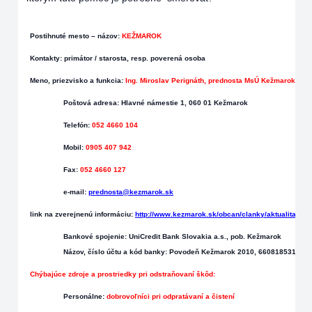
Postihnuté mesto – názov:
KEŽMAROK
Kontakty
: primátor / starosta, resp. poverená osoba
Meno, priezvisko a funkcia:
Ing. Miroslav Perignáth, prednosta MsÚ Kežmarok
Poštová adresa:
Hlavné námestie 1, 060 01 Kežmarok
Telefón:
052 4660 104
Mobil:
0905 407 942
Fax:
052 4660 127
e-mail:
prednosta@kezmarok.sk
link na zverejnenú informáciu:
http://www.kezmarok.sk/obcan/clanky/aktualita-153
Bankové spojenie:
UniCredit Bank Slovakia a.s., pob. Kežmarok
Názov, číslo účtu a kód banky: Povodeň Kežmarok 2010,
6608185311/11
Chýbajúce
zdroje a prostriedky pri odstraňovaní škôd:
Personálne:
dobrovoľníci pri odpratávaní a čistení