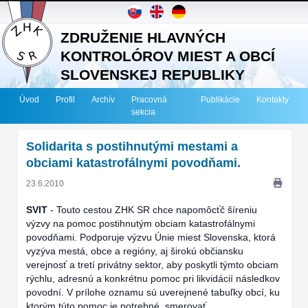
ZDRUŽENIE HLAVNÝCH
KONTROLÓROV MIEST A OBCÍ
SLOVENSKEJ REPUBLIKY
Úvod
Profil
Archív
Pracovná
Publikácie
Kontakty
sekcia
Solidarita s postihnutými mestami a
obciami katastrofálnymi povodňami.
23.6.2010
SVIT
-
Touto cestou ZHK SR chce napomôcťč šíreniu
výzvy na pomoc postihnutým obciam katastrofálnymi
povodňami. Podporuje výzvu Únie miest Slovenska, ktorá
vyzýva mestá, obce a regióny, aj širokú občiansku
verejnosť a tretí privátny sektor, aby poskytli týmto obciam
rýchlu, adresnú a konkrétnu pomoc pri likvidácií následkov
povodní. V prílohe oznamu sú uverejnené tabuľky obcí, ku
ktorým túto pomoc je potrebné smerovať.