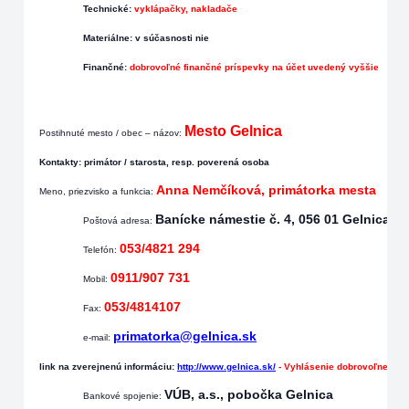
Technické:
vyklápačky, nakladače
Materiálne:
v súčasnosti nie
Finančné:
dobrovoľné finančné príspevky na účet uvedený vyššie
Mesto Gelnica
Postihnuté mesto / obec – názov:
Kontakty
: primátor / starosta, resp. poverená osoba
Anna Nemčíková, primátorka mesta
Meno, priezvisko a funkcia:
Banícke námestie č. 4, 056 01 Gelnica
Poštová adresa:
053/4821 294
Telefón:
0911/907 731
Mobil:
053/4814107
Fax:
primatorka@gelnica.sk
e-mail:
link na zverejnenú informáciu:
http://www.gelnica.sk/
- Vyhlásenie dobrovoľnej zbi
VÚB, a.s., pobočka Gelnica
Bankové spojenie: