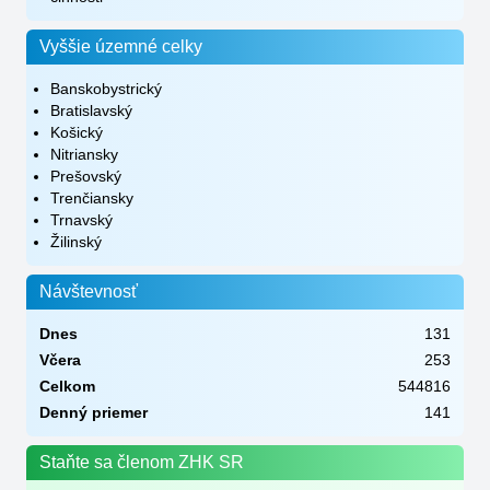
Vyššie územné celky
Banskobystrický
Bratislavský
Košický
Nitriansky
Prešovský
Trenčiansky
Trnavský
Žilinský
Návštevnosť
Dnes
131
Včera
253
Celkom
544816
Denný priemer
141
Staňte sa členom ZHK SR