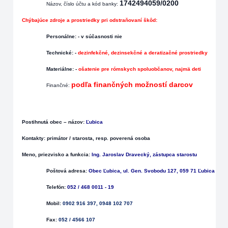
1742494059/0200
Názov, číslo účtu a kód banky:
Chýbajúce
zdroje a prostriedky pri odstraňovaní škôd:
Personálne:
- v súčasnosti nie
Technické:
-
dezinfekčné, dezinsekčné a deratizačné prostriedky
Materiálne:
-
ošatenie pre rómskych spoluobčanov, najmä deti
podľa finančných možností darcov
Finančné:
Postihnutá obec – názov:
Ľubica
Kontakty: primátor / star
osta, resp. poverená osoba
Meno, priezvisko a funkcia:
Ing. Jaroslav Dravecký, zástupca starostu
Poštová adresa:
Obec Ľubica, ul. Gen. Svobodu 127, 059 71 Ľubica
Telefón:
052 / 468 0011 - 19
Mobil:
0902 916 397, 0948 102 707
Fax:
052 / 4566 107