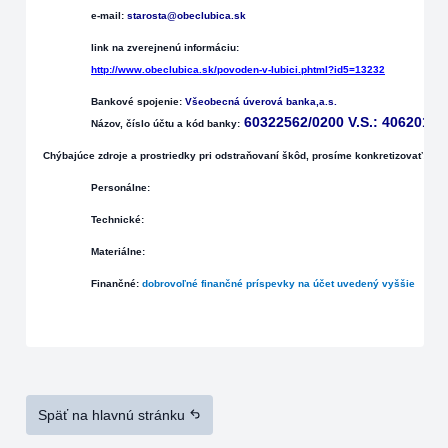
e-mail:
starosta@obeclubica.sk
link na zverejnenú informáciu:
http://www.obeclubica.sk/povoden-v-lubici.phtml?id5=13232
Bankové spojenie:
Všeobecná úverová banka,a.s.
60322562/0200 V.S.:
4062010
Názov, číslo účtu a kód banky:
Chýbajúce
zdroje a prostriedky pri odstraňovaní škôd, prosíme konkretizovať:
Personálne:
Technické:
Materiálne:
Finančné:
dobrovoľné finančné príspevky na účet uvedený vyššie
Späť na hlavnú stránku