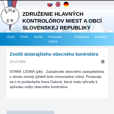
ZDRUŽENIE HLAVNÝCH
KONTROLÓROV MIEST A OBCÍ
SLOVENSKEJ REPUBLIKY
Úvod
Profil
Archív
Pracovná
Publikácie
Kontakty
sekcia
Zvolili doterajšieho obecného kontrolóra
29.10.2009
STARÁ LESNÁ (plk) - Zasadnutie obecného zastupiteľstva
v stredu minulý týždeň bolo mimoriadne rušné. Postarala
sa o to poslankyňa Irena Galová, ktorá mala výhrady k
spôsobu voľby obecného kontrolóra.