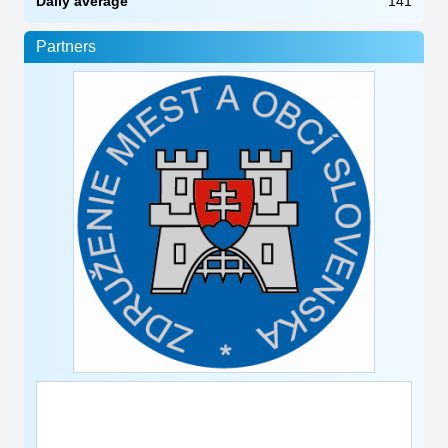
Daily average
141
Partners