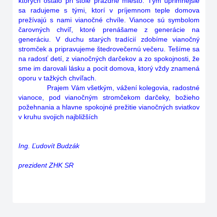
ktorých ostalo pri stole prázdne miesto. Tým úprimnejšie
sa radujeme s tými, ktorí v príjemnom teple domova
prežívajú s nami vianočné chvíle. Vianoce sú symbolom
čarovných chvíľ, ktoré prenášame z generácie na
generáciu. V duchu starých tradícií zdobíme vianočný
stromček a pripravujeme štedrovečernú večeru. Tešíme sa
na radosť detí, z vianočných darčekov a zo spokojnosti, že
sme im darovali lásku a pocit domova, ktorý vždy znamená
oporu v tažkých chvíľach.
Prajem Vám všetkým, vážení kolegovia, radostné
vianoce, pod vianočným stromčekom darčeky, božieho
požehnania a hlavne spokojné prežitie vianočných sviatkov
v kruhu svojich najbližších
Ing. Ľudovít Budzák
prezident ZHK SR