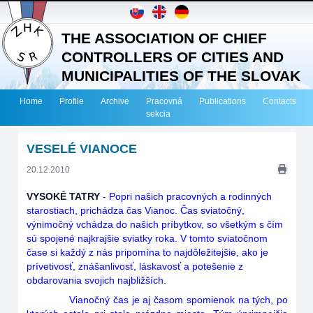
THE ASSOCIATION OF CHIEF
CONTROLLERS OF CITIES AND
MUNICIPALITIES OF THE SLOVAK
REPUBLIC
Home
Profile
Archive
Pracovná
Publications
Contacts
sekcia
VESELÉ VIANOCE
20.12.2010
VYSOKÉ TATRY
-
Popri našich pracovných a rodinných
starostiach, prichádza čas Vianoc. Čas sviatočný,
výnimočný vchádza do našich príbytkov, so všetkým s čím
sú spojené najkrajšie sviatky roka. V tomto sviatočnom
čase si každý z nás pripomína to najdôležitejšie, ako je
prívetivosť, znášanlivosť, láskavosť a potešenie z
obdarovania svojich najbližších.
Vianočný čas je aj časom spomienok na tých, po