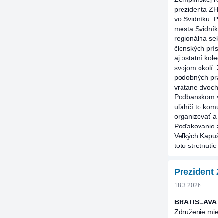
prezidenta ZH
vo Svidníku. 
mesta Svidník)
regionálna sek
členských prís
aj ostatní kol
svojom okolí.
podobných pra
vrátane dvoch
Podbanskom v 
uľahčí to kom
organizovať a
Poďakovanie z
Veľkých Kapuš
toto stretnut
Prezident
18.3.2026
BRATISLAVA
Združenie mie