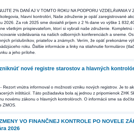
NUJTE 2% DANÍ AJ V TOMTO ROKU NA PODPORU VZDELÁVANIA V ZH
 kolegovia, hlavní kontrolóri, Naše združenie je opäť zaregistrované ak
u 2026. Za rok 2025 sme dosiahli príjem z 2 % dane vo výške 1 832,40
e všetkým prispievateľom, ktorí si vybrali naše združenie. Kompletn
nancovanie vzdelávania na našich odborných konferenciách a sneme. Os
inných príslušníkov, priateľov a známych. Verím, že opäť prekonáme vý
dzjúceho roku. Ďalšie informácie a linky na stiahnutie formulárov (tlač
ánku a jeho prílohe.
zniknúť nové registre starostov a hlavných kontroló
- Rezort vnútra informoval o možnosti vzniku nových registrov. Je to a
acerých inštitúcií. Táto požiadavka bola aj jednou z pripomienok ZHK S
u novému zákonu o hlavných kontrolóroch. O informácii sme sa dočíta
le ZMOS.
- ZMENY VO FINANČNEJ KONTROLE PO NOVELE Z
ára 2026