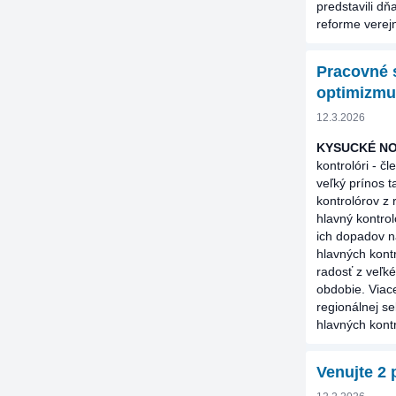
predstavili d
reforme verejn
Pracovné s
optimizmu
12.3.2026
KYSUCKÉ N
kontrolóri - č
veľký prínos 
kontrolórov z 
hlavný kontro
ich dopadov n
hlavných kontr
radosť z veľké
obdobie. Viace
regionálnej s
hlavných kontr
Venujte 2 