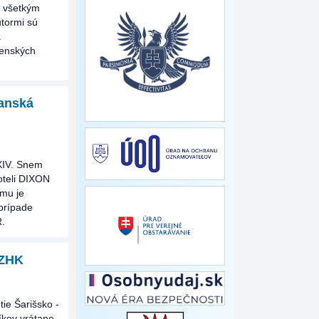
u všetkým
tormi sú
.
členských
Banská
XXIV. Snem
oteli DIXON
emu je
prípade
R.
 ZHK
ie Šarišsko -
níkov vrátane