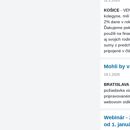
12.2.2026
KOŠICE
- VE
kolegyne, milí
2% dane v rok
Ďakujeme pekn
použili na fi
aj svojich rod
sumy z predchá
pripojené v čl
Mohli by v
19.1.2026
BRATISLAVA
požiadavka vi
pripravovaném
webovom síd
Webinár 
od 1. janu