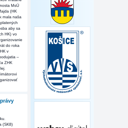
dnosta MsÚ
Majda (HK
ok mala naša
aplatených
rosba aby sa
ých HK) vo
rganizovanie
rát do roka
 HK v
odujatia –
úča ZHK
ej.
imátorovi
rganizovať
správy
ku.
a (SK8)