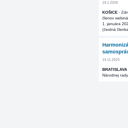
19.1.2026
KOŠICE
- Zdr
členov webi
1. januára 20
(čestná členk
Harmonizác
samosprá
14.11.2025
BRATISLAVA
Národnej rady 