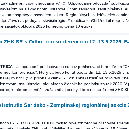
základné princípy fungovania V." 👉 Odporúčame odovzdať publikáci
taviteľom na slávnostnom, ustanovujúcom zasadnutí zastupiteľstva. Au
raxe samosprávy a osvedčení lektori Regionálnych vzdelávacích centier
tps://avs.rvc-podujatia.sk/visit/region/1/publication/351/detail resp. v 
e začiatok októbra 2026 kuriérom. Cena 19 eur/ks.
m ZHK SR s Odbornou konferenciou 12.-13.5.2026, 
TRICA
- Je spustené prihlasovanie sa cez prihlasovací formulár na "
rnou konferenciou", ktorý sa bude konať počas dní 12.-13.5.2026 v h
kej Bystrici. (viď príloha v článku - Pozvánka) Účasť na rokovaní Sn
enstvom, tzn. úhradou aktuálneho členského poplatku za rok 2026. V 
ornej konferencie môžu zúčastniť aj osoby, ktoré nie sú členmi ZHK S
tretnutie Šarišsko - Zemplínskej regionálnej sekcie
ňoch 02. - 03.03.2026 sa uskutočnilo prvé tohtoročné pracovné stretnut
gionálnej sekcie ZHK v obci Viničky. Stretnutia sa zúčastnilo 15 účast