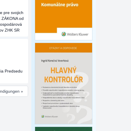
e pre svojich
E ZÁKONA od
 Hospodárová
enov ZHK SR
nia Predsedu
ündigungen »