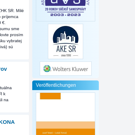
K SR. Milé
o príjemca
 €.
ú sumu sme
lovte prosím
šku vybratej
ivá) sú
rov
Veröffentlichungen
ktuálna
R k
li na
ÁKONA