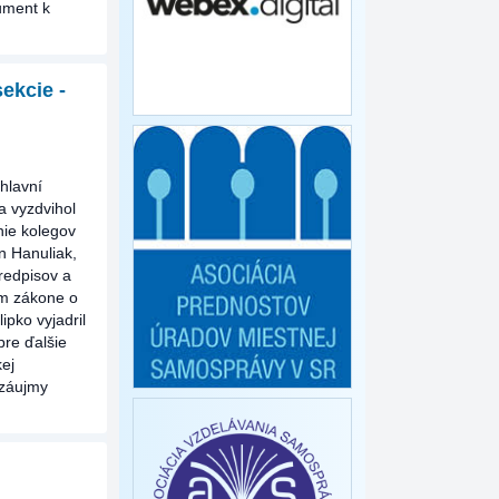
ument k
sekcie -
hlavní
a vyzdvihol
nie kolegov
n Hanuliak,
redpisov a
om zákone o
ipko vyjadril
pre ďalšie
kej
 záujmy