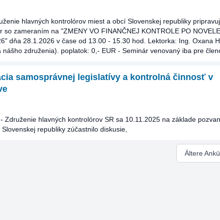
uženie hlavných kontrolórov miest a obcí Slovenskej republiky pripravuj
nár so zameraním na "ZMENY VO FINANČNEJ KONTROLE PO NOVEL
26" dňa 28.1.2026 v čase od 13.00 - 15.30 hod. Lektorka: Ing. Oxana
a nášho združenia). poplatok: 0,- EUR - Seminár venovaný iba pre čl
ia samosprávnej legislatívy a kontrolná činnosť v
ve
- Združenie hlavných kontrolórov SR sa 10.11.2025 na základe pozva
Slovenskej republiky zúčastnilo diskusie,
Ältere Ank