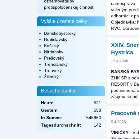
oznamovateľov
samospráva – 
protispoločenskej činnosti
voleným preds
odborníci z p
Vyššie územné celky
Objednávka: ht
RVC. Doručeni
Banskobystrický
Bratislavský
XXIV. Sne
Košický
Nitriansky
Bystrica
Prešovský
15.4.2026
Trenčiansky
Trnavský
BANSKÁ BYS
Žilinský
ZHK SR s odbo
RESORT v Bans
podmienená čl
Besucherzähler
záujmu sa odb
Heute
521
Gestern
558
Pracovné s
In Summe
545960
9.4.2026
Tagesdurchschnitt
142
VINIČKY
- V d
Zemplínskej re