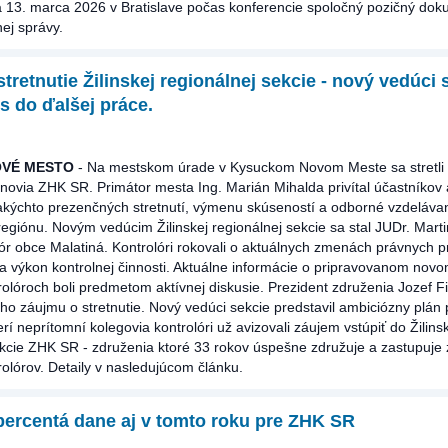
ňa 13. marca 2026 v Bratislave počas konferencie spoločný pozičný dok
ej správy.
tretnutie Žilinskej regionálnej sekcie - nový vedúci 
s do ďalšej práce.
OVÉ MESTO
- Na mestskom úrade v Kysuckom Novom Meste sa stretli 
lenovia ZHK SR. Primátor mesta Ing. Marián Mihalda privítal účastníkov 
takýchto prezenčných stretnutí, výmenu skúseností a odborné vzdeláva
regiónu. Novým vedúcim Žilinskej regionálnej sekcie sa stal JUDr. Marti
lór obce Malatiná. Kontrolóri rokovali o aktuálnych zmenách právnych p
a výkon kontrolnej činnosti. Aktuálne informácie o pripravovanom nov
olóroch boli predmetom aktívnej diskusie. Prezident združenia Jozef Fil
ho záujmu o stretnutie. Nový vedúci sekcie predstavil ambiciózny plán 
rí neprítomní kolegovia kontrolóri už avizovali záujem vstúpiť do Žilins
ekcie ZHK SR - združenia ktoré 33 rokov úspešne združuje a zastupuje
olórov. Detaily v nasledujúcom článku.
percentá dane aj v tomto roku pre ZHK SR