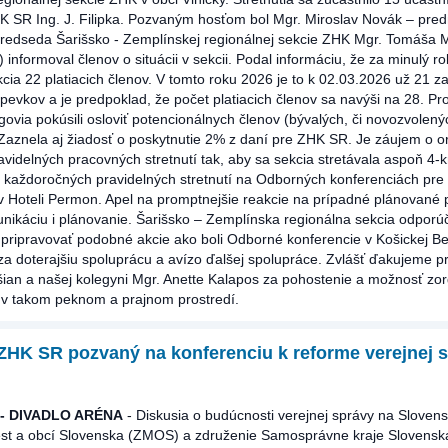
K SR Ing. J. Filipka. Pozvaným hosťom bol Mgr. Miroslav Novák – pre
Predseda Šarišsko - Zemplínskej regionálnej sekcie ZHK Mgr. Tomáša 
 informoval členov o situácii v sekcii. Podal informáciu, že za minulý r
cia 22 platiacich členov. V tomto roku 2026 je to k 02.03.2026 už 21 z
pevkov a je predpoklad, že počet platiacich členov sa navýši na 28. P
egovia pokúsili osloviť potencionálnych členov (bývalých, či novozvolen
 Zaznela aj žiadosť o poskytnutie 2% z daní pre ZHK SR. Je záujem o o
videlných pracovných stretnutí tak, aby sa sekcia stretávala aspoň 4-k
 každoročných pravidelných stretnutí na Odborných konferenciách pre
Hoteli Permon. Apel na promptnejšie reakcie na prípadné plánované p
unikáciu i plánovanie. Šarišsko – Zemplínska regionálna sekcia odpor
 pripravovať podobné akcie ako boli Odborné konferencie v Košickej Bel
a doterajšiu spoluprácu a avízo ďalšej spolupráce. Zvlášť ďakujeme pr
ian a našej kolegyni Mgr. Anette Kalapos za pohostenie a možnosť zo
ie v takom peknom a prajnom prostredí.
 ZHK SR pozvaný na konferenciu k reforme verejnej 
 - DIVADLO ARÉNA
- Diskusia o budúcnosti verejnej správy na Slovens
st a obcí Slovenska (ZMOS) a združenie Samosprávne kraje Slovensk