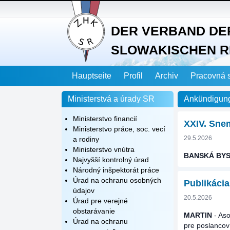
DER VERBAND DE
SLOWAKISCHEN R
Hauptseite
Profil
Archiv
Pracovná 
Ministerstvá a úrady SR
Ankündigun
Ministerstvo financií
XXIV. Sne
Ministerstvo práce, soc. vecí
29.5.2026
a rodiny
Ministerstvo vnútra
BANSKÁ BYS
Najvyšší kontrolný úrad
Národný inšpektorát práce
Úrad na ochranu osobných
Publikácia
údajov
20.5.2026
Úrad pre verejné
obstarávanie
MARTIN
- Aso
Úrad na ochranu
pre poslancov