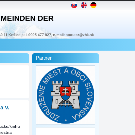
MEINDEN DER
40 11 Košice, tel. 0905 477 827, e-mail: statutar@zhk.sk
Partner
a V.
učku/knihu
Miestna