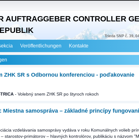
R AUFTRAGGEBER CONTROLLER GE
EPUBLIK
Trieda SNP č. 39, 0
sekcia
Veröffentlichungen
Kontakte
gen
m ZHK SR s Odbornou konferenciou - poďakovanie
TRICA
- Volebný snem ZHK SR po štyroch rokoch
: Miestna samospráva – základné princípy fungovani
ciácia vzdelávania samosprávy vydáva v roku Komunálnych volieb prír
 – starostov-primátorov – hlavných kontrolórov, publikáciu s názvom "