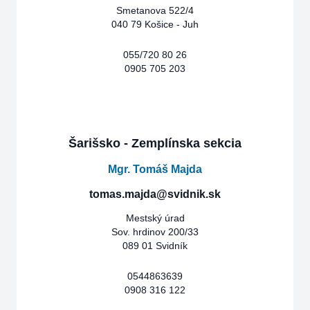
Smetanova 522/4
040 79 Košice - Juh
055/720 80 26
0905 705 203
Šarišsko - Zemplínska sekcia
Mgr. Tomáš Majda
tomas.majda@svidnik.sk
Mestský úrad
Sov. hrdinov 200/33
089 01 Svidník
0544863639
0908 316 122