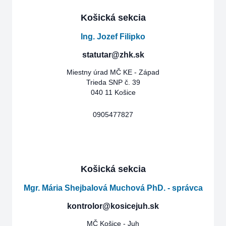
Košická sekcia
Ing. Jozef Filipko
statutar@zhk.sk
Miestny úrad MČ KE - Západ
Trieda SNP č. 39
040 11 Košice
0905477827
Košická sekcia
Mgr. Mária Shejbalová Muchová PhD. - správca
kontrolor@kosicejuh.sk
MČ Košice - Juh