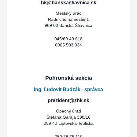
hk@banskastiavnica.sk
Mestský úrad
Radničné námestie 1
969 00 Banská Štiavnica
045/69 49 618
0905 503 934
Pohronská sekcia
Ing. Ľudovít Budzák - správca
prezident@zhk.sk
Obecný úrad
Štefana Garaja 398/16
059 40 Liptovská Teplička
052/78 75 119