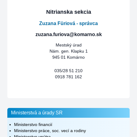
Nitrianska sekcia
Zuzana Füriová - správca
zuzana.furiova@komarno.sk
Mestský úrad
Nám. gen. Klapku 1
945 01 Komárno
035/28 51 210
0918 781 162
Ministerstvá a úrady SR
Ministerstvo financií
Ministerstvo práce, soc. vecí a rodiny
Ministerstvo vnútra