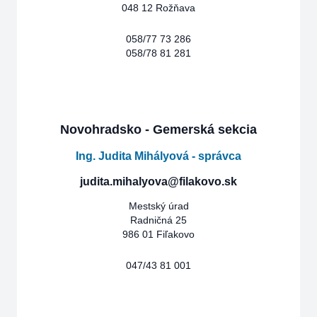
048 12 Rožňava
058/77 73 286
058/78 81 281
Novohradsko - Gemerská sekcia
Ing. Judita Mihályová - správca
judita.mihalyova@filakovo.sk
Mestský úrad
Radničná 25
986 01 Fiľakovo
047/43 81 001