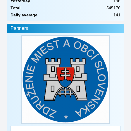
Yesterday
196
Total
545176
Daily average
141
Partners