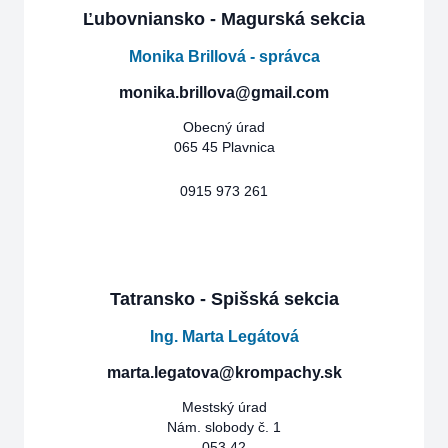
Ľubovniansko - Magurská sekcia
Monika Brillová - správca
monika.brillova@gmail.com
Obecný úrad
065 45 Plavnica
0915 973 261
Tatransko - Spišská sekcia
Ing. Marta Legátová
marta.legatova@krompachy.sk
Mestský úrad
Nám. slobody č. 1
053 42