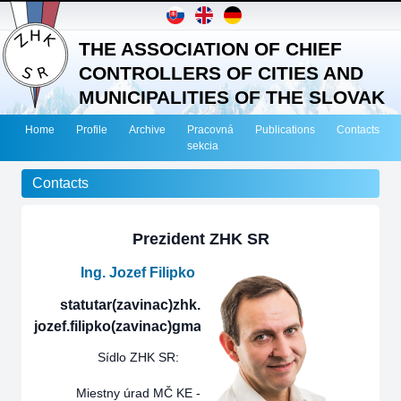
THE ASSOCIATION OF CHIEF
CONTROLLERS OF CITIES AND
MUNICIPALITIES OF THE SLOVAK
REPUBLIC
Home
Profile
Archive
Pracovná
Publications
Contacts
sekcia
Contacts
Prezident ZHK SR
Ing. Jozef Filipko
statutar(zavinac)zhk.sk
jozef.filipko(zavinac)gmail.com
Sídlo ZHK SR:
Miestny úrad MČ KE -