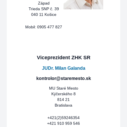
Západ
Trieda SNP č. 39
040 11 Košice
Mobil: 0905 477 827
Viceprezident ZHK SR
JUDr. Milan Galanda
kontrolor@staremesto.sk
MU Staré Mesto
Kýčerského 8
814 21
Bratislava
+421(2)59246354
+421 910 959 546