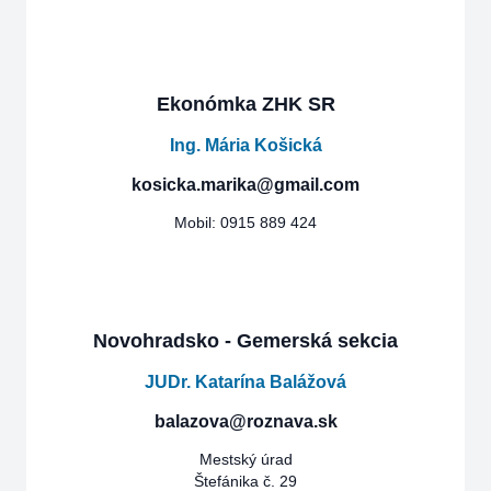
Ekonómka ZHK SR
Ing. Mária Košická
kosicka.marika@gmail.com
Mobil: 0915 889 424
Novohradsko - Gemerská sekcia
JUDr. Katarína Balážová
balazova@roznava.sk
Mestský úrad
Štefánika č. 29