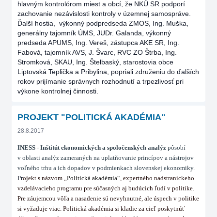
hlavným kontrolórom miest a obcí, že NKÚ SR podporí
zachovanie nezávislosti kontroly v územnej samospráve.
Ďalší hostia, výkonný podpredseda ZMOS, Ing. Muška,
generálny tajomník ÚMS, JUDr. Galanda, výkonný
predseda APUMS, Ing. Vereš, zástupca AKE SR, Ing.
Fabová, tajomník AVS, J. Švarc, RVC ZO Štrba, Ing.
Stromková, SKAU, Ing. Štelbaský, starostovia obce
Liptovská Teplička a Pribylina, popriali združeniu do ďalších
rokov prijímanie správnych rozhodnutí a trpezlivosť pri
výkone kontrolnej činnosti.
PROJEKT "POLITICKÁ AKADÉMIA"
28.8.2017
INESS - Inštitút ekonomických a spoločenských analýz
pôsobí
v oblasti analýz zameraných na uplatňovanie princípov a nástrojov
voľného trhu a ich dopadov v podmienkach slovenskej ekonomiky.
Pr
ojekt s názvom „
Politická akadémia
“
, expertného nadstraníckeho
vzdelávacieho programu pre súčasných aj budúcich ľudí v politike.
Pre záujemcou vôľa a nasadenie sú nevyhnutné, ale úspech v politike
si vyžaduje viac. Politická akadémia si kladie za cieľ poskytnúť