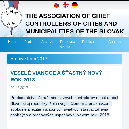
THE ASSOCIATION OF CHIEF
CONTROLLERS OF CITIES AND
MUNICIPALITIES OF THE SLOVAK
REPUBLIC
Home
Profile
Archive
Pracovná
Publications
Contacts
sekcia
Archive from 2017
VESELÉ VIANOCE A ŠŤASTNÝ NOVÝ
ROK 2018
20.12.2017
Predsedníctvo Združenia hlavných kontrolórov miest a obcí
Slovenskej republiky, želá svojim členom a priaznivcom,
spokojné prežitie vianočných sviatkov, šťastia, zdravia,
osobných a pracovných úspechov v Novom roku 2018.