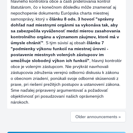
hlavného kontrolóra obce a časti prideľovania kontrol
štatutárom, čo v konečnom dôsledku môže znamenať aj
nepochopenie dokumentu Európska charta miestnej
samosprávy, ktorý v
článku 8 ods. 3 hovorí "správny
dohľad nad miestnymi orgánmi sa vykonáva tak, aby
sa zabezpečila vyváženosť medzi mierou zasahovania
kontrolného orgánu a významom záujmov, ktoré má v
úmysle chrániť"
. S tým súvisí aj obsah
článku 7
"podmienky výkonu funkcií na miestnej úrovni -
postavenie miestnych volených zástupcov im
umožňuje slobodný výkon ich funkcií"
, hlavný kontrolór
obce je voleným zástupcom. Nie prvýkrát navrhovali
zástupcovia združenia verejnú odbornú diskusiu k zákonu
o obecnom zriadení, ponúkali svoje odborné skúsenosti z
praxe, pri riešení prežitých postupov a ustanovení zákona.
Sme naďalej pripravený argumentovať a požadovať
objektívnosť pri posudzovaní našich oprávnených
nárokoch.
Older announcements »