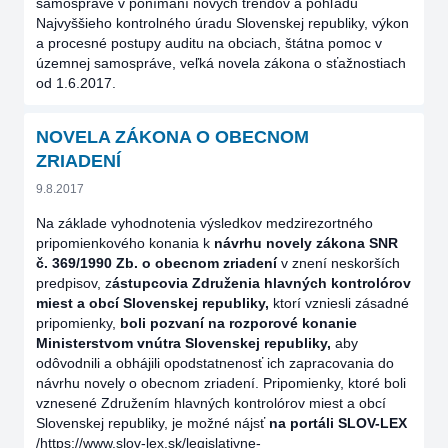
samospráve v ponímaní nových trendov a pohľadu
Najvyššieho kontrolného úradu Slovenskej republiky, výkon
a procesné postupy auditu na obciach, štátna pomoc v
územnej samospráve, veľká novela zákona o sťažnostiach
od 1.6.2017.
NOVELA ZÁKONA O OBECNOM
ZRIADENÍ
9.8.2017
Na základe vyhodnotenia výsledkov medzirezortného
pripomienkového konania k
návrhu novely zákona SNR
č. 369/1990 Zb. o obecnom zriadení
v znení neskorších
predpisov, z
ástupcovia Združenia hlavných kontrolórov
miest a obcí Slovenskej republiky,
ktorí vzniesli zásadné
pripomienky,
boli pozvaní na rozporové konanie
Ministerstvom vnútra Slovenskej republiky,
aby
odôvodnili a obhájili opodstatnenosť ich zapracovania do
návrhu novely o obecnom zriadení. Pripomienky, ktoré boli
vznesené Združením hlavných kontrolórov miest a obcí
Slovenskej republiky, je možné nájsť
na portáli SLOV-LEX
/https://www.slov-lex.sk/legislativne-