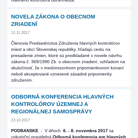
hlavného kontrolóra obce/mesta.
NOVELA ZÁKONA O OBECNOM
ZRIADENÍ
12.11.2017
Členovia Predsedníctva Združenia hlavných kontrolórov
miest a obcí Slovenskej republiky, hľadajú cestu na
presadenie zmien, ktoré sú predkladané v novele návrhu
zákona č. 369/1990 Zb. o obecnom zriadení, vzhľadom na
skutočnosť, že v medzirezortnom pripomienkovom konaní
neboli akceptované vznesené zásadné pripomienky
združením.
ODBORNÁ KONFERENCIA HLAVNÝCH
KONTROLÓROV ÚZEMNEJ A
REGIONÁLNEJ SAMOSPRÁVY
23.10.2017
PODBANSKE
-
V dňoch
6. - 8. novembra
2017
sa
uskutoční pravidelná
Odborná konferencia pre hlavných