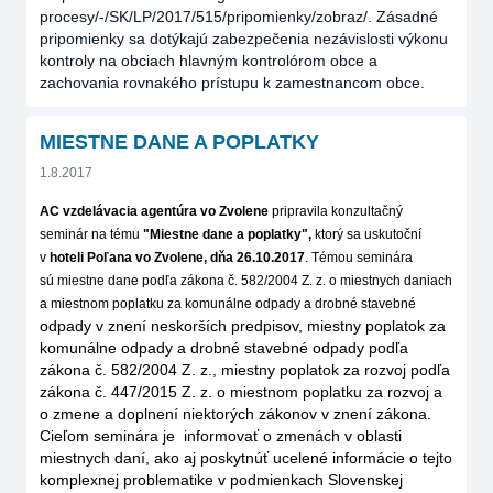
procesy/-/SK/LP/2017/515/pripomienky/zobraz/. Zásadné
pripomienky sa dotýkajú zabezpečenia nezávislosti výkonu
kontroly na obciach hlavným kontrolórom obce a
zachovania rovnakého prístupu k zamestnancom obce.
MIESTNE DANE A POPLATKY
1.8.2017
AC vzdelávacia agentúra vo Zvolene
pripravila konzultačný
seminár na tému
"Miestne dane a poplatky"
,
ktorý sa uskutoční
v
hoteli Poľana vo Zvolene, dňa 26.10.2017
.
Témou seminára
sú
miestne dane podľa zákona č. 582/2004 Z. z. o miestnych daniach
a miestnom poplatku za komunálne odpady a drobné stavebné
odpady v znení neskorších predpisov, miestny poplatok za
komunálne odpady a drobné stavebné odpady podľa
zákona č. 582/2004 Z. z., miestny poplatok za rozvoj podľa
zákona č. 447/2015 Z. z. o miestnom poplatku za rozvoj a
o zmene a doplnení niektorých zákonov v znení zákona.
Cieľom seminára je informovať o zmenách v oblasti
miestnych daní, ako aj poskytnúť ucelené informácie o tejto
komplexnej problematike v podmienkach Slovenskej