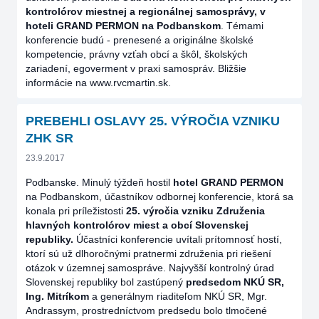
kontrolórov miestnej a regionálnej samosprávy, v
hoteli
GRAND PERMON na Podbanskom
. Témami
konferencie budú - prenesené a originálne školské
kompetencie, právny vzťah obcí a škôl, školských
zariadení, egoverment v praxi samospráv. Bližšie
informácie na www.rvcmartin.sk.
PREBEHLI OSLAVY 25. VÝROČIA VZNIKU
ZHK SR
23.9.2017
Podbanske. Minulý týždeň hostil
hotel GRAND PERMON
na Podbanskom, účastníkov odbornej konferencie, ktorá sa
konala pri príležistosti
25. výročia vzniku Združenia
hlavných kontrolórov miest a obcí Slovenskej
republiky.
Účastníci konferencie uvítali prítomnosť hostí,
ktorí sú už dlhoročnými pratnermi združenia pri riešení
otázok v územnej samospráve. Najvyšší kontrolný úrad
Slovenskej republiky bol zastúpený
predsedom NKÚ SR,
Ing. Mitríkom
a generálnym riaditeľom NKÚ SR, Mgr.
Andrassym, prostredníctvom predsedu bolo tlmočené