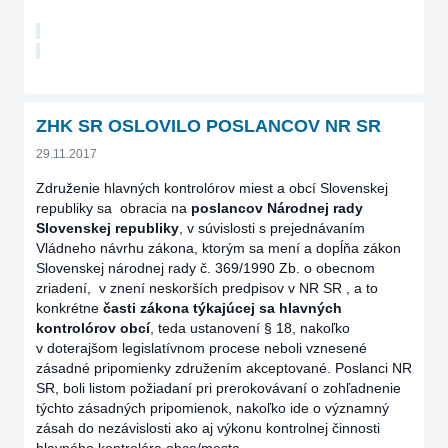
ZHK SR OSLOVILO POSLANCOV NR SR
29.11.2017
Združenie hlavných kontrolórov miest a obcí Slovenskej
republiky sa obracia na
poslancov Národnej rady
Slovenskej republiky
, v súvislosti s prejednávaním
Vládneho návrhu zákona, ktorým sa mení a dopĺňa zákon
Slovenskej národnej rady č. 369/1990 Zb. o obecnom
zriadení, v znení neskorších predpisov v NR SR , a to
konkrétne
časti zákona týkajúcej sa hlavných
kontrolórov obcí
, teda ustanovení § 18, nakoľko
v doterajšom legislatívnom procese neboli vznesené
zásadné pripomienky združením akceptované. Poslanci NR
SR, boli listom požiadaní pri prerokovávaní o zohľadnenie
týchto zásadných pripomienok, nakoľko ide o významný
zásah do nezávislosti ako aj výkonu kontrolnej činnosti