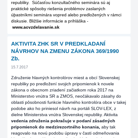
republiky. Súčasťou konzultačného seminára sú aj
praktické spôsoby riešenia problémov zaslaných
úþastníkmi seminára vopred alebo predložených v rámci
diskusie. Bližšie informácie a prihláška -
www.acvzdelavanie.sk
AKTIVITA ZHK SR V PREDKLADANÍ
NÁVRHOV NA ZMENU ZÁKONA 369/1990
Zb.
15.7.2017
Združenie hlavných kontrolórov miest a obcí Slovenskej
republiky po predložení svojich pripomienok k novele
zákona o obecnom zriadení začiatkom roka 2017 na
Ministerstvo vnútra SR a ZMOS, neočákavalo zásahy do
oblasti pôsobnosti funkcie hlavného kontrolóra obce v takej
podobe ako ho priniesol návrh na portáli SLOV-LEX, z
dielne Ministerstva vnútra Slovenskej republiky. Aktivita
vedenia združenia pokračuje v podaní zásadných
pripomienok do medzirezortného konania,
aby tak
reagovalo na novú podobu úpravy v časti odmeňovania