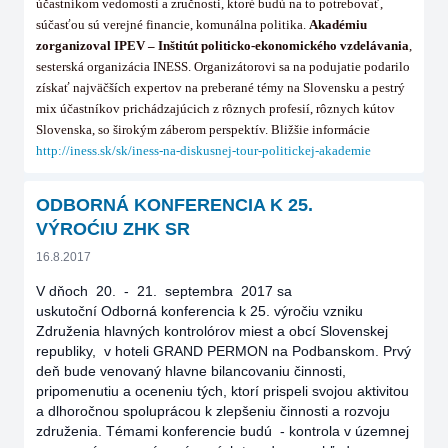
účastníkom vedomosti a zručnosti, ktoré budú na to potrebovať,
súčasťou sú verejné financie, komunálna politika.
Akadémiu
zorganizoval IPEV – Inštitút politicko-ekonomického vzdelávania
,
sesterská organizácia INESS. Organizátorovi sa na podujatie podarilo
získať najväčších expertov na preberané témy na Slovensku a pestrý
mix účastníkov prichádzajúcich z rôznych profesií, rôznych kútov
Slovenska, so širokým záberom perspektív. Bližšie informácie
http://iness.sk/sk/iness-na-diskusnej-tour-politickej-akademie
ODBORNÁ KONFERENCIA K 25.
VÝROĆIU ZHK SR
16.8.2017
V dňoch 20. - 21. septembra 2017 sa
uskutoční Odborná konferencia k 25. výročiu vzniku
Združenia hlavných kontrolórov miest a obcí Slovenskej
republiky, v hoteli GRAND PERMON na Podbanskom. Prvý
deň bude venovaný hlavne bilancovaniu činnosti,
pripomenutiu a oceneniu tých, ktorí prispeli svojou aktivitou
a dlhoročnou spoluprácou k zlepšeniu činnosti a rozvoju
združenia. Témami konferencie budú - kontrola v územnej