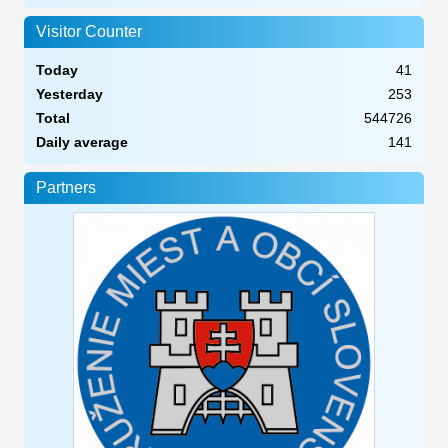
Visitor Counter
Today
41
Yesterday
253
Total
544726
Daily average
141
Partners