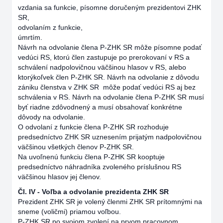
vzdania sa funkcie, písomne doručeným prezidentovi ZHK
SR,
odvolaním z funkcie,
úmrtím.
Návrh na odvolanie člena P-ZHK SR môže písomne podať
vedúci RS, ktorú člen zastupuje po prerokovaní v RS a
schválení nadpolovičnou väčšinou hlasov v RS, alebo
ktorýkoľvek člen P-ZHK SR. Návrh na odvolanie z dôvodu
zániku členstva v ZHK SR môže podať vedúci RS aj bez
schválenia v RS. Návrh na odvolanie člena P-ZHK SR musí
byť riadne zdôvodnený a musí obsahovať konkrétne
dôvody na odvolanie.
O odvolaní z funkcie člena P-ZHK SR rozhoduje
predsedníctvo ZHK SR uznesením prijatým nadpolovičnou
väčšinou všetkých členov P-ZHK SR.
Na uvoľnenú funkciu člena P-ZHK SR kooptuje
predsedníctvo náhradníka zvoleného príslušnou RS
väčšinou hlasov jej členov.
Čl. IV - Voľba a odvolanie prezidenta ZHK SR
Prezident ZHK SR je volený členmi ZHK SR prítomnými na
sneme (voličmi) priamou voľbou.
P-ZHK SR po svojom zvolení na prvom pracovnom