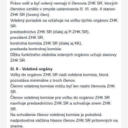
Právo voliť a byť volený nemajú tí členovia ZHK SR, ktorých
členstvo vzniklo v zmysle ustanovenia čl. VI. ods. 4 stanov
ZHK SR (čestný člen).
Volebný poriadok sa vzťahuje na voľbu týchto orgánov ZHK
SR:
predsedníctvo ZHK SR (ďalej aj P-ZHK SR),
prezident ZHK SR,
kontrolná komisia ZHK SR (ďalej aj KK),
predseda kontrolnej komisie.
Dĺžku funkčného obdobia volených orgánov určujú stanovy
ZHK SR.
čl. II - Volebné orgány
Voľby do orgánov ZHK SR riadi volebná komisia, ktorá
pozostáva minimálne z troch členov.
Členmi volebnej komisie môžu byť len riadni členovia ZHK
SR.
Členov volebnej komisie pre voľbu do orgánov ZHK SR
navrhuje predsedníctvo ZHK SR a schvaľuje snem ZHK
SR.
Na schválenie členov volebnej komisie je potrebná
nadpolovičná väčšina hlasov členov ZHK SR prítomných na
sneme.