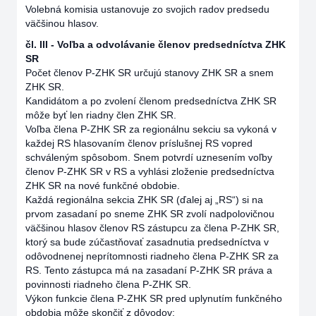
Volebná komisia ustanovuje zo svojich radov predsedu
väčšinou hlasov.
čl. III - Voľba a odvolávanie členov predsedníctva ZHK
SR
Počet členov P-ZHK SR určujú stanovy ZHK SR a snem
ZHK SR.
Kandidátom a po zvolení členom predsedníctva ZHK SR
môže byť len riadny člen ZHK SR.
Voľba člena P-ZHK SR za regionálnu sekciu sa vykoná v
každej RS hlasovaním členov príslušnej RS vopred
schváleným spôsobom. Snem potvrdí uznesením voľby
členov P-ZHK SR v RS a vyhlási zloženie predsedníctva
ZHK SR na nové funkčné obdobie.
Každá regionálna sekcia ZHK SR (ďalej aj „RS“) si na
prvom zasadaní po sneme ZHK SR zvolí nadpolovičnou
väčšinou hlasov členov RS zástupcu za člena P-ZHK SR,
ktorý sa bude zúčastňovať zasadnutia predsedníctva v
odôvodnenej neprítomnosti riadneho člena P-ZHK SR za
RS. Tento zástupca má na zasadaní P-ZHK SR práva a
povinnosti riadneho člena P-ZHK SR.
Výkon funkcie člena P-ZHK SR pred uplynutím funkčného
obdobia môže skončiť z dôvodov: