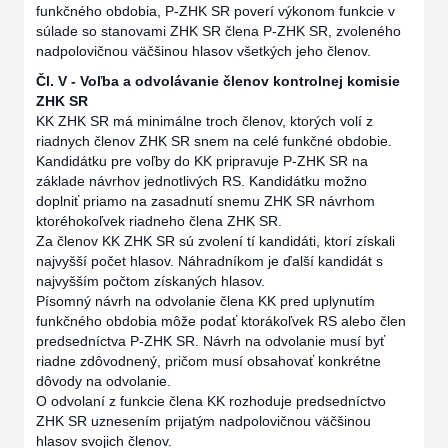
funkčného obdobia, P-ZHK SR poverí výkonom funkcie v
súlade so stanovami ZHK SR člena P-ZHK SR, zvoleného
nadpolovičnou väčšinou hlasov všetkých jeho členov.
Čl. V - Voľba a odvolávanie členov kontrolnej komisie
ZHK SR
KK ZHK SR má minimálne troch členov, ktorých volí z
riadnych členov ZHK SR snem na celé funkčné obdobie.
Kandidátku pre voľby do KK pripravuje P-ZHK SR na
základe návrhov jednotlivých RS. Kandidátku možno
doplniť priamo na zasadnutí snemu ZHK SR návrhom
ktoréhokoľvek riadneho člena ZHK SR.
Za členov KK ZHK SR sú zvolení tí kandidáti, ktorí získali
najvyšší počet hlasov. Náhradníkom je ďalší kandidát s
najvyšším počtom získaných hlasov.
Písomný návrh na odvolanie člena KK pred uplynutím
funkčného obdobia môže podať ktorákoľvek RS alebo člen
predsedníctva P-ZHK SR. Návrh na odvolanie musí byť
riadne zdôvodnený, pričom musí obsahovať konkrétne
dôvody na odvolanie.
O odvolaní z funkcie člena KK rozhoduje predsedníctvo
ZHK SR uznesením prijatým nadpolovičnou väčšinou
hlasov svojich členov.