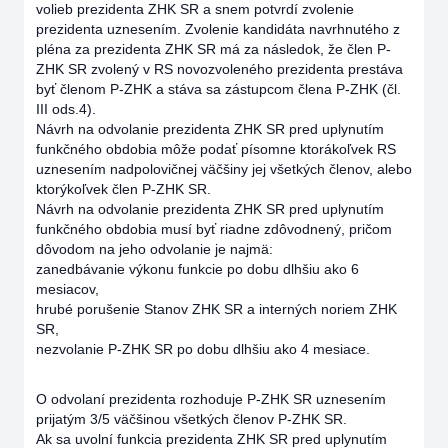
volieb prezidenta ZHK SR a snem potvrdí zvolenie
prezidenta uznesením. Zvolenie kandidáta navrhnutého z
pléna za prezidenta ZHK SR má za následok, že člen P-
ZHK SR zvolený v RS novozvoleného prezidenta prestáva
byť členom P-ZHK a stáva sa zástupcom člena P-ZHK (čl.
III ods.4).
Návrh na odvolanie prezidenta ZHK SR pred uplynutím
funkčného obdobia môže podať písomne ktorákoľvek RS
uznesením nadpolovičnej väčšiny jej všetkých členov, alebo
ktorýkoľvek člen P-ZHK SR.
Návrh na odvolanie prezidenta ZHK SR pred uplynutím
funkčného obdobia musí byť riadne zdôvodnený, pričom
dôvodom na jeho odvolanie je najmä:
zanedbávanie výkonu funkcie po dobu dlhšiu ako 6
mesiacov,
hrubé porušenie Stanov ZHK SR a interných noriem ZHK
SR,
nezvolanie P-ZHK SR po dobu dlhšiu ako 4 mesiace.
O odvolaní prezidenta rozhoduje P-ZHK SR uznesením
prijatým 3/5 väčšinou všetkých členov P-ZHK SR.
Ak sa uvolní funkcia prezidenta ZHK SR pred uplynutím