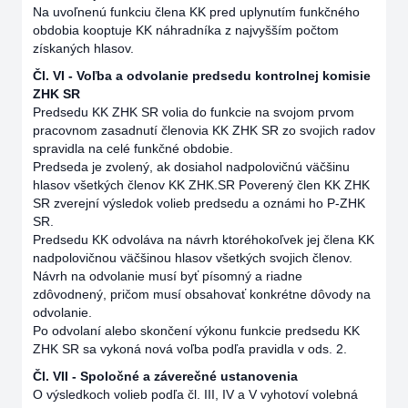
Na uvoľnenú funkciu člena KK pred uplynutím funkčného
obdobia kooptuje KK náhradníka z najvyšším počtom
získaných hlasov.
Čl. VI - Voľba a odvolanie predsedu kontrolnej komisie
ZHK SR
Predsedu KK ZHK SR volia do funkcie na svojom prvom
pracovnom zasadnutí členovia KK ZHK SR zo svojich radov
spravidla na celé funkčné obdobie.
Predseda je zvolený, ak dosiahol nadpolovičnú väčšinu
hlasov všetkých členov KK ZHK.SR Poverený člen KK ZHK
SR zverejní výsledok volieb predsedu a oznámi ho P-ZHK
SR.
Predsedu KK odvoláva na návrh ktoréhokoľvek jej člena KK
nadpolovičnou väčšinou hlasov všetkých svojich členov.
Návrh na odvolanie musí byť písomný a riadne
zdôvodnený, pričom musí obsahovať konkrétne dôvody na
odvolanie.
Po odvolaní alebo skončení výkonu funkcie predsedu KK
ZHK SR sa vykoná nová voľba podľa pravidla v ods. 2.
Čl. VII - Spoločné a záverečné ustanovenia
O výsledkoch volieb podľa čl. III, IV a V vyhotoví volebná