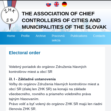
THE ASSOCIATION OF CHIEF
CONTROLLERS OF CITIES AND
MUNICIPALITIES OF THE SLOVAK
REPUBLIC
Home
Profile
Archive
Pracovná
Publications
Contacts
sekcia
Electoral order
Volebný poriadok do orgánov Združenia hlavných
kontrolórov miest a obcí SR
čl. I - Základné ustanovenia
Voľby do orgánov Združenia hlavných kontrolórov miest a
obcí SR (ďalej len ZHK SR) sa konajú na základe
všeobecného, rovného a priameho volebného práva
tajným hlasovaním.
Právo voliť a byť volený do orgánov ZHK SR majú len riadni
členovia ZHK SR.