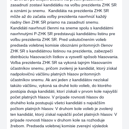
zasadnutí zostaví kandidátku na voľbu prezidenta ZHK SR
a oznámi ju snemu. Kandidáta na prezidenta ZHK SR
môže až do začatia voľby prezidenta navrhnúť každý
riadny člen ZHK SR priamo na zasadnutí snemu.
Kandidáti navrhnutí členmi na sneme spolu s kandidátmi
navrhnutými P-ZHK SR predstavujú kandidátnu listinu pre
voľbu prezidenta ZHK SR. Pred uskutočnením volieb
predseda volebnej komisie oboznámi prítomných členov
ZHK SR s kandidátnou listinou na prezidenta, zabezpečí
distribúciu hlasovacích lístkov a vysvetlí spôsob hlasovania.
Voľba prezidenta ZHK SR sa vykoná tajným hlasovaním
účastníkov snemu, pričom zvolený je kandidát, ktorý získal
nadpolovičnú väčšinu platných hlasov prítomných
účastníkov snemu. Ak ani jeden z kandidátov nezískal
takúto väčšinu, vykoná sa druhé kolo volieb, do ktorého
postúpia dvaja kandidáti, ktorí získali v prvom kole najvyšší
počet platných hlasov. V prípade rovnosti hlasov do
druhého kola postupujú všetci kandidáti s najväčším
počtom platných hlasov. V druhom kole volieb je zvolený
ten kandidát, ktorý získal najväčší počet platných hlasov. V
prípade rovnosti hlasov v druhom kole sa rozhoduje
žrebom. Predseda volebnej komisie zverejní výsledok