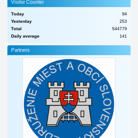
Visitor Counter
Today
94
Yesterday
253
Total
544779
Daily average
141
Partners