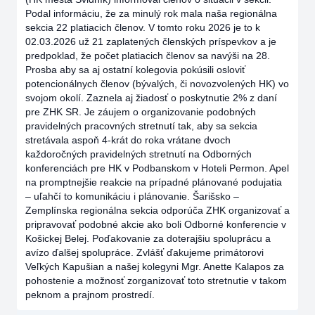
Podal informáciu, že za minulý rok mala naša regionálna
sekcia 22 platiacich členov. V tomto roku 2026 je to k
02.03.2026 už 21 zaplatených členských príspevkov a je
predpoklad, že počet platiacich členov sa navýši na 28.
Prosba aby sa aj ostatní kolegovia pokúsili osloviť
potencionálnych členov (bývalých, či novozvolených HK) vo
svojom okolí. Zaznela aj žiadosť o poskytnutie 2% z daní
pre ZHK SR. Je záujem o organizovanie podobných
pravidelných pracovných stretnutí tak, aby sa sekcia
stretávala aspoň 4-krát do roka vrátane dvoch
každoročných pravidelných stretnutí na Odborných
konferenciách pre HK v Podbanskom v Hoteli Permon. Apel
na promptnejšie reakcie na prípadné plánované podujatia
– uľahčí to komunikáciu i plánovanie. Šarišsko –
Zemplínska regionálna sekcia odporúča ZHK organizovať a
pripravovať podobné akcie ako boli Odborné konferencie v
Košickej Belej. Poďakovanie za doterajšiu spoluprácu a
avízo ďalšej spolupráce. Zvlášť ďakujeme primátorovi
Veľkých Kapušian a našej kolegyni Mgr. Anette Kalapos za
pohostenie a možnosť zorganizovať toto stretnutie v takom
peknom a prajnom prostredí.