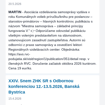
20.5.2026
MARTIN
- Asociácia vzdelávania samosprávy vydáva v
roku Komunálnych volieb príručku/knihu pre poslancov –
starostov-primátorov – hlavných kontrolórov, publikáciu s
názvom "Miestna samospráva – základné princípy
fungovania V." 👉 Odporúčame odovzdať publikáciu
všetkým voleným predstaviteľom na slávnostnom,
ustanovujúcom zasadnutí zastupiteľstva. Autormi sú
odborníci z praxe samosprávy a osvedčení lektori
Regionálnych vzdelávacích centier. Objednávka:
https://avs.rvc-
podujatia.sk/visit/region/1/publication/351/detail resp. v
členských RVC. Doručenie začiatok októbra 2026 kuriérom.
Cena 19 eur/ks.
XXIV. Snem ZHK SR s Odbornou
konferenciou 12.-13.5.2026, Banská
Bystrica
15.4.2026