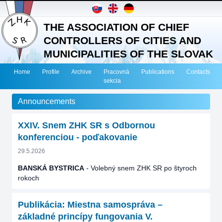
THE ASSOCIATION OF CHIEF
CONTROLLERS OF CITIES AND
MUNICIPALITIES OF THE SLOVAK
REPUBLIC
Home
Profile
Archive
Pracovná
Publications
Contacts
sekcia
Announcements
XXIV. Snem ZHK SR s Odbornou
konferenciou - poďakovanie
29.5.2026
BANSKÁ BYSTRICA
- Volebný snem ZHK SR po štyroch
rokoch
Publikácia: Miestna samospráva –
základné princípy fungovania V.