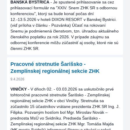
BANSKÁ BYSTRICA
- Je spustené prihlasovanie sa cez
prihlasovací formulár na "XXIV. Snem ZHK SR s odbornou
konferenciou", ktorý sa bude konať počas dní
12.-13.5.2026 v hoteli DIXON RESORT v Banskej Bystrici.
(viď príloha v článku - Pozvánka) Účasť na rokovaní
Snemu je podmienená členstvom, tzn. úhradou aktuálneho
členského poplatku za rok 2026. V prípade záujmu sa
odbornej konferencie môžu zúčastniť aj osoby, ktoré nie sú
členmi ZHK SR.
Pracovné stretnutie Šarišsko -
Zemplínskej regionálnej sekcie ZHK
9.4.2026
VINIČKY
- V dňoch 02. - 03.03.2026 sa uskutočnilo prvé
tohtoročné pracovné stretnutie Šarišsko - Zemplínskej
regionálnej sekcie ZHK v obci Viničky. Stretnutia sa
zúčastnilo 15 účastníkov vrátane prezidenta ZHK SR Ing. J.
Filipka. Pozvaným hosťom bol Mgr. Miroslav Novák –
prednosta MsÚ vo Svidníku. Predseda Šarišsko -
Zemplínskej regionálnej sekcie ZHK Mgr. Tomáša Majda
(HK mesta Svidník) informoval členov o situácii v sekcii.