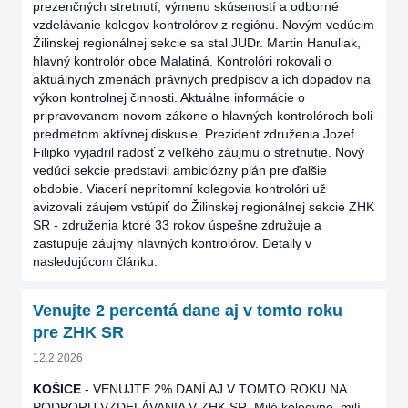
prezenčných stretnutí, výmenu skúseností a odborné
vzdelávanie kolegov kontrolórov z regiónu. Novým vedúcim
Žilinskej regionálnej sekcie sa stal JUDr. Martin Hanuliak,
hlavný kontrolór obce Malatiná. Kontrolóri rokovali o
aktuálnych zmenách právnych predpisov a ich dopadov na
výkon kontrolnej činnosti. Aktuálne informácie o
pripravovanom novom zákone o hlavných kontrolóroch boli
predmetom aktívnej diskusie. Prezident združenia Jozef
Filipko vyjadril radosť z veľkého záujmu o stretnutie. Nový
vedúci sekcie predstavil ambiciózny plán pre ďalšie
obdobie. Viacerí neprítomní kolegovia kontrolóri už
avizovali záujem vstúpiť do Žilinskej regionálnej sekcie ZHK
SR - združenia ktoré 33 rokov úspešne združuje a
zastupuje záujmy hlavných kontrolórov. Detaily v
nasledujúcom článku.
Venujte 2 percentá dane aj v tomto roku
pre ZHK SR
12.2.2026
KOŠICE
- VENUJTE 2% DANÍ AJ V TOMTO ROKU NA
PODPORU VZDELÁVANIA V ZHK SR. Milé kolegyne, milí