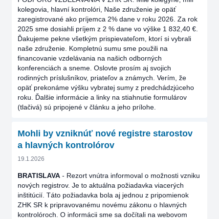
kolegovia, hlavní kontrolóri, Naše združenie je opäť
zaregistrované ako príjemca 2% dane v roku 2026. Za rok
2025 sme dosiahli príjem z 2 % dane vo výške 1 832,40 €.
Ďakujeme pekne všetkým prispievateľom, ktorí si vybrali
naše združenie. Kompletnú sumu sme použili na
financovanie vzdelávania na našich odborných
konferenciách a sneme. Oslovte prosím aj svojich
rodinných príslušníkov, priateľov a známych. Verím, že
opäť prekonáme výšku vybratej sumy z predchádzjúceho
roku. Ďalšie informácie a linky na stiahnutie formulárov
(tlačivá) sú pripojené v článku a jeho prílohe.
Mohli by vzniknúť nové registre starostov
a hlavných kontrolórov
19.1.2026
BRATISLAVA
- Rezort vnútra informoval o možnosti vzniku
nových registrov. Je to aktuálna požiadavka viacerých
inštitúcií. Táto požiadavka bola aj jednou z pripomienok
ZHK SR k pripravovanému novému zákonu o hlavných
kontrolóroch. O informácii sme sa dočítali na webovom