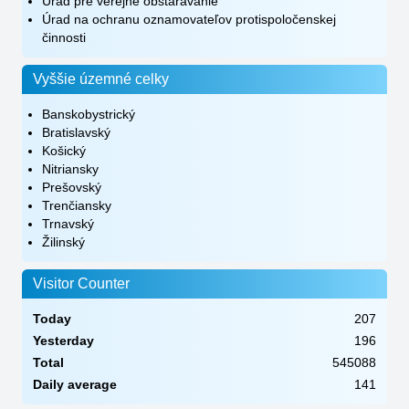
Úrad pre verejné obstarávanie
Úrad na ochranu oznamovateľov protispoločenskej
činnosti
Vyššie územné celky
Banskobystrický
Bratislavský
Košický
Nitriansky
Prešovský
Trenčiansky
Trnavský
Žilinský
Visitor Counter
Today
207
Yesterday
196
Total
545088
Daily average
141