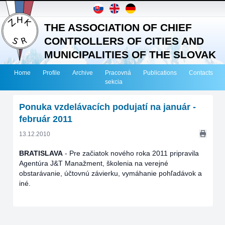
THE ASSOCIATION OF CHIEF
CONTROLLERS OF CITIES AND
MUNICIPALITIES OF THE SLOVAK
REPUBLIC
Home
Profile
Archive
Pracovná
Publications
Contacts
sekcia
Ponuka vzdelávacích podujatí na január -
február 2011
13.12.2010
BRATISLAVA
-
Pre začiatok nového roka 2011 pripravila
Agentúra J&T Manažment, školenia na verejné
obstarávanie, účtovnú závierku, vymáhanie pohľadávok a
iné.