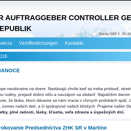
R AUFTRAGGEBER CONTROLLER GE
EPUBLIK
Trieda SNP č. 39, 0
sekcia
Veröffentlichungen
Kontakte
2016
VIANOCE
pe neodvratne na dvere. Nastávajú chvíle keď sa treba pristaviť, stretn
uhu rodiny, prejaviť dobrú vôľu a navzájom sa obdariť. Najväčším daro
anie, že láska, ktorú dávame sa nám vracia v rôznych podobách späť, 
, úsmev našich detí, a či spokojnosť našich blízkych. Prajeme našim č
tky, plné radosti, lásky, šťastia, veľa zdravia a úspešných dní.
rokovanie Predsedníctva ZHK SR v Martine