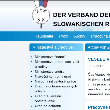
DER VERBAND DE
SLOWAKISCHEN R
Hauptseite
Profil
Archiv
Pracovná 
Ministerstvá a úrady SR
Archiv von 
Ministerstvo financií
VESELÉ 
Ministerstvo práce, soc. vecí
16.12.2016
a rodiny
Ministerstvo vnútra
Čas Vianoc klo
Najvyšší kontrolný úrad
blízkymi v kr
Národný inšpektorát práce
z nás je pozn
Úrad na ochranu osobných
našich vnukov
údajov
vianočné svia
Úrad pre verejné
obstarávanie
Úrad na ochranu
Pracovné 