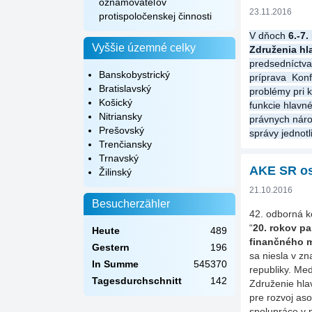
oznamovateľov
23.11.2016
protispoločenskej činnosti
V dňoch
6.-7
.
Vyššie územné celky
Združenia hl
predsedníctva
Banskobystrický
príprava Konf
Bratislavský
problémy pri k
Košický
funkcie hlavn
Nitriansky
právnych náro
Prešovský
správy jednotl
Trenčiansky
Trnavský
AKE SR os
Žilinský
21.10.2016
Besucherzähler
42. odborná k
“
20. rokov p
Heute
489
finančného 
Gestern
196
sa niesla v z
In Summe
545370
republiky. Me
Tagesdurchschnitt
142
Združenie hla
pre rozvoj as
spolupráce v 