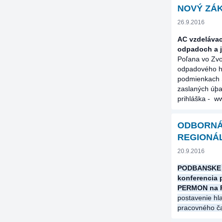
NOVÝ ZÁKO
26.9.2016
AC vzdelávac
odpadoch a j
Poľana vo Zvo
odpadového ho
podmienkach S
zaslaných úþa
prihláška - w
ODBORNÁ
REGIONÁ
20.9.2016
PODBANSKE
konferencia 
PERMON na 
postavenie hl
pracovného ča