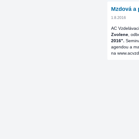
Mzdová a 
1.8.2016
AC Vzdelávaci
Zvolene
, odb
2016".
Seminá
agendou a maj
na www.acvzde