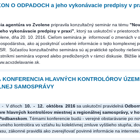
N O ODPADOCH a jeho vykonávacie predpisy v pr
ia agentúra vo Zvolene
pripravila konzultačný seminár na tému
"Nov
eho vykonávacie predpisy v praxi"
, ktorý sa uskutoční v priestoroch
lene, dňa 20. 10. 2016. Cieľom seminára je informovať o zmenách v o
spodárstva, ako aj poskytnúť ucelené informácie o tejto komplexnej p
R. Súčasťou konzultačného seminára sú aj praktické spôsoby riešen
stníkmi seminára vopred alebo predložených v rámci diskusie. Bližšie 
ww.acvzdelavanie.sk.
 KONFERENCIA HLAVNÝCH KONTROLÓROV ÚZEM
LNEJ SAMOSPRÁVY
-
V dňoch
10
. - 12. októbra 2016
sa uskutoční pravidelná
Odbor
pre hlavných kontrolórov miestnej a regionálnej samosprávy, v ho
Podbanskom
. Témami konferencie budú - verejné obstarávanie po no
avného kontrolóra vo vzťahu ku kolektívnej zmluve vyššieho stupňa, do
su, zákonné pravidlá ako zverejňovať povinné informácie na internete