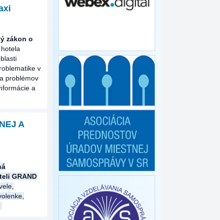
axi
ý zákon o
 hotela
blasti
roblematike v
ia problémov
informácie a
NEJ A
ná
teli
GRAND
vele,
volenke,
.