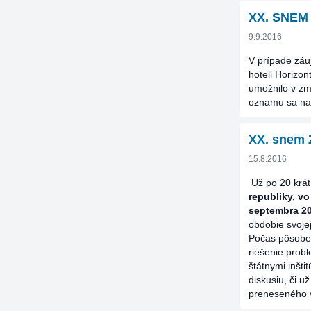
XX. SNEM
9.9.2016
V prípade záu
hoteli Horizon
umožnilo v zm
oznamu sa nac
XX. snem
15.8.2016
Už po 20 krá
republiky,
vo
septembra 2
obdobie svoje
Počas pôsoben
riešenie probl
štátnymi inšt
diskusiu, či 
preneseného v