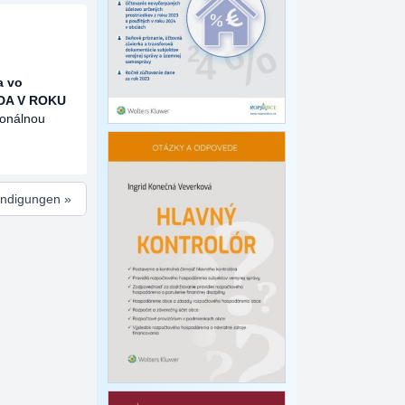
a vo
DA V ROKU
sonálnou
ündigungen »