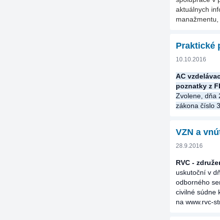
aktuálnych in
manažmentu, 
Praktické 
10.10.2016
AC vzdelávac
poznatky z
Zvolene, dňa 
zákona číslo 
VZN a vnú
28.9.2016
RVC - združe
uskutoční v 
odborného sem
civilné súdne
na www.rvc-str