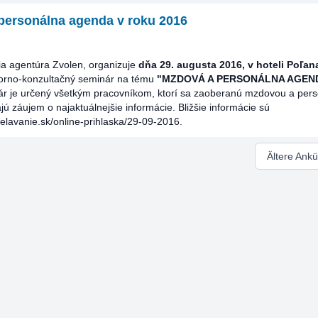
personálna agenda v roku 2016
a agentúra Zvolen, organizuje
dňa 29. augusta 2016, v hoteli Poľan
orno-konzultačný seminár na tému
"MZDOVÁ A PERSONÁLNA AGEN
r je určený všetkým pracovníkom, ktorí sa zaoberanú mzdovou a per
ú záujem o najaktuálnejšie informácie. Bližšie informácie sú
lavanie.sk/online-prihlaska/29-09-2016.
Ältere Ank