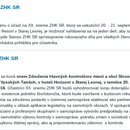
 ZHK SR
jmu o účasť na XX. sneme ZHK SR, ktorý sa uskutoční 20. - 21. septe
t Resort v Starej Lesnej, je možnosť nahlásenia sa na jeden deň, aby s
ysle Stanov ZHK SR sprístupnenie rokovacieho dňa pre všetkých členov
hádza prihláška pre účastníka.
 ZHK SR
t sa koná
snem Združenia hlavných kontrolórov miest a obcí Slove
 Vysokých Tatrách,
v hoteli Horizont v Starej Lesnej, v termíne 20. 
016
. Účastníci XX. snemu ZHK SR budú vyhodnocovať svoju doterajšiu 
j existencie jedného štvrťstoročia, ktoré bude zavŕšené v budúcom roku
ia sa združeniu podarilo v územnej samospráve etablovať ako partner
ematiky v oblasti aplikácie legislatívy na samotných obciach. V spoluprá
itúciami a profesnými skupinami v samospráve vytvorilo predpoklady na
už samotného výkonu kontroly v samospráve, potrebu zmien v súvislosti
ýkonu štátnej správy, ako aj pripomienkovaniu zákonov o kontrole.