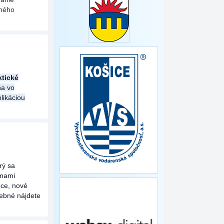
čného
ktické
na vo
likáciou
orý sa
mami
ce, nové
rebné nájdete