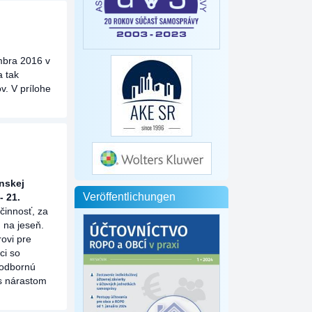
mbra 2016 v
a tak
. V prílohe
nskej
Veröffentlichungen
- 21.
činnosť, za
 na jeseň.
ovi pre
ci so
 odbornú
 s nárastom