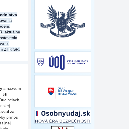
edníctva
ovania
adení,
SR
, aktuálne
postavenia
ovno-
ení ZHK SR,
ky
s názvom
 ich
 Dudinciach,
nskej
evzal za
obý prínos
sijnej
ľanie