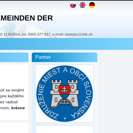
MEINDEN DER
40 11 Košice, tel. 0905 477 827, e-mail: statutar@zhk.sk
Partner
úť sa svojimi
m pre každého
cez radosť
lenom,
krásne