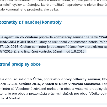
formácií, výziev a nástrojov, ktoré umožňujú napredovanie nielen finan
ale komunálneho prostredia ako celku.
poznatky z finančnej konntroly
ia agentúra vo Zvolene
pripravila konzultačný seminár na tému
"Pra
 FINANČNEJ KONTROLY"
, ktorý sa uskutoční v priestoroch hotela Poľa
27. 10. 2016. Cieľom seminára je oboznámiť účastníkov s praktickou ap
357/2015 Z. z. o finančnej kontrole, účinným od 1.8.2016.
troné predpisy obce
nie obcí so sídlom v Štrbe
, pripravilo
2 dňový odborný seminár
, kt
dňoch
17.-18. októbra 2016, v hoteli ATRIUM v Novom Smokovci.
Té
inára sú Všeobecné záväzné nariadenia obce a vnútorné predpisy ob
 konanie pre obce a prezentácia právnych služieb pre obce. Všetko pot
ba.sk/skolitel.