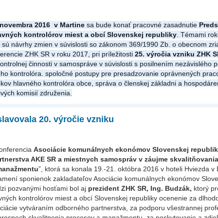
 novembra 2016 v Martine
sa bude konať pracovné zasadnutie
Preds
avných kontrolórov miest a obcí Slovenskej republiky
. Témami rok
 sú návrhy zmien v súvislosti so zákonom 369/1990 Zb. o obecnom zri
erencie ZHK SR v roku 2017, pri príležitosti
25. výročia vzniku ZHK 
ontrolnej činnosti v samospráve v súvislosti s posilnením nezávislého 
ého kontrolóra. spoločné postupy pre presadzovanie oprávnených prac
kov hlavného kontrolóra obce, správa o členskej základni a hospodár
ivých komisií združenia.
lavovala 20. výročie vzniku
onferencia
Asociácie komunálnych ekonómov Slovenskej republi
artnerstva AKE SR a miestnych samospráv v záujme skvalitňovania
manažmentu
”, ktorá sa konala 19.-21. októbra 2016 v hoteli Hviezda v
namení sponienok zakladateľov Asociácie komunálnych ekonómov Slove
dzi pozvanými hosťami bol aj
prezident ZHK SR, Ing. Budzák,
ktorý pr
vných kontrolórov miest a obcí Slovenskej republiky ocenenie za dlhod
ociácie vytváraním odborného partnerstva, za podporu všestrannej profe
prospech skvalitnenia procesov a manažmentu, za poskytovanie a zdie