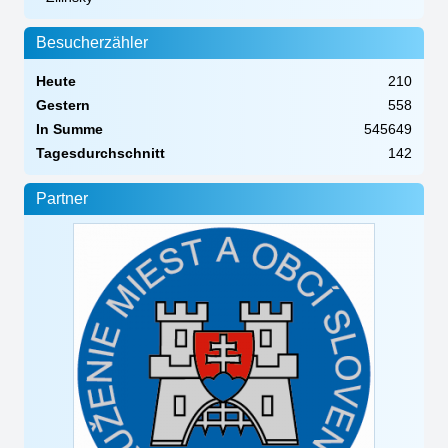
Besucherzähler
Heute
210
Gestern
558
In Summe
545649
Tagesdurchschnitt
142
Partner