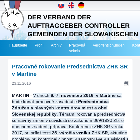
DER VERBAND DER
AUFTRAGGEBER CONTROLLER
GEMEINDEN DER SLOWAKISCHEN
REPUBLIK
Hauptseite
Profil
Archiv
Pracovná
Veröffentlichungen
Kont
sekcia
Pracovné rokovanie Predsedníctva ZHK SR
v Martine
23.11.2016
MARTIN
-
V dňoch
6.-7
. novembra 2016 v Martine
sa
bude konať pracovné zasadnutie
Predsedníctva
Združenia hlavných kontrolórov miest a obcí
Slovenskej republiky
. Témami rokovania predsedníctva
sú návrhy zmien v súvislosti so zákonom 369/1990 Zb. o
obecnom zriadení, príprava Konferencie ZHK SR v roku
2017, pri príležitosti
25. výročia vzniku ZHK SR
, aktuálne
problémy pri kontrolnej činnosti v samospráve v súvislosti s