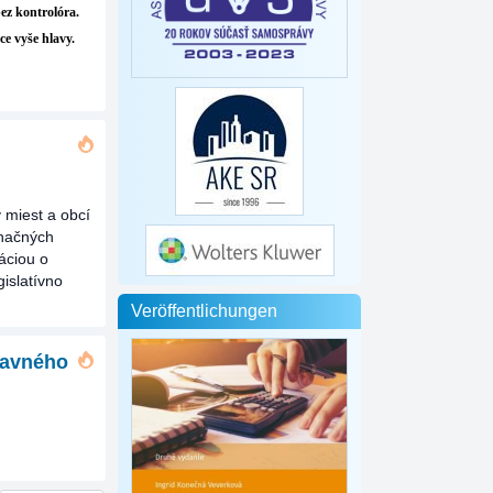
ez kontrolóra.
ce vyše hlavy.
 miest a obcí
značných
áciou o
islatívno
Veröffentlichungen
lavného