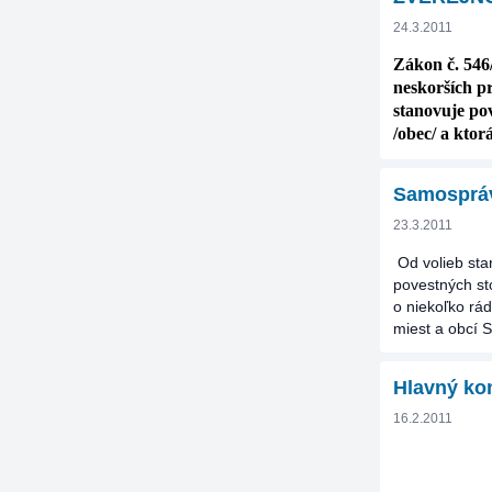
24.3.2011
Zákon č. 546
neskorších p
stanovuje po
/obec/ a ktor
Samospráv
23.3.2011
Od volieb sta
povestných st
o niekoľko rá
miest a obcí 
Hlavný kon
16.2.2011