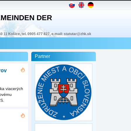
MEINDEN DER
40 11 Košice, tel. 0905 477 827, e-mail: statutar@zhk.sk
Partner
rov
vka viacerých
 novému
OS.