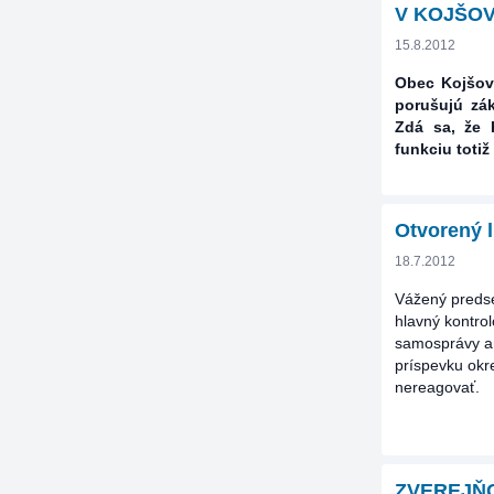
V KOJŠO
15.8.2012
Obec Kojšov 
porušujú zák
Zdá sa, že 
funkciu totiž
Otvorený 
18.7.2012
Vážený preds
hlavný kontrol
samosprávy an
príspevku okre
nereagovať.
ZVEREJŇO