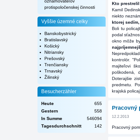
oznamovateľov
Kto prestreli
protispoločenskej činnosti
Kamil Dedinsk
niekto neznám
Vyššie územné celky
ktorej sedím,
Boli tu polica
Banskobystrický
podal sťažnosť
Bratislavský
okno môže byť
Košický
najpríjemnejš
Nitriansky
Nepredpokla
Prešovský
kontrolór. "P
Trenčiansky
majiteľovi š
Trnavský
poškodená, d
Žilinský
Doterajšie zi
predmetu. Poš
krajská polic
Besucherzähler
Heute
655
Pracovný p
Gestern
558
12.2.2013
In Summe
546094
Tagesdurchschnitt
142
Pracovný pome