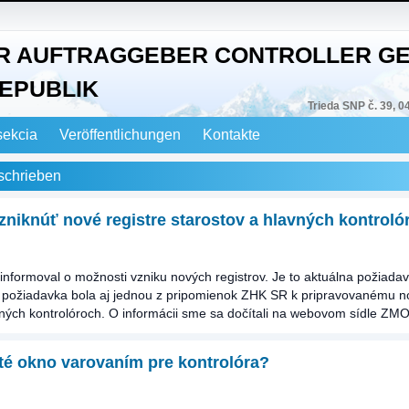
R AUFTRAGGEBER CONTROLLER GE
EPUBLIK
Trieda SNP č. 39, 0
sekcia
Veröffentlichungen
Kontakte
schrieben
zniknúť nové registre starostov a hlavných kontroló
 informoval o možnosti vzniku nových registrov. Je to aktuálna požiada
áto požiadavka bola aj jednou z pripomienok ZHK SR k pripravovanému
ných kontrolóroch. O informácii sme sa dočítali na webovom sídle ZM
té okno varovaním pre kontrolóra?