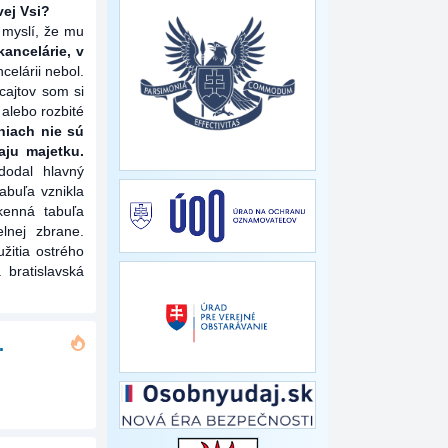
vej Vsi?
 myslí, že mu
kancelárie, v
celárii nebol.
icajtov som si
 alebo rozbité
niach nie sú
aju majetku.
dodal hlavný
abuľa vznikla
okenná tabuľa
lnej zbrane.
žitia ostrého
 bratislavská
.