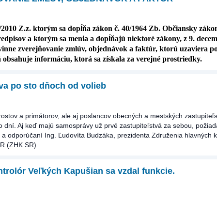
/2010 Z.z. ktorým sa dopĺňa zákon č. 40/1964 Zb. Občiansky záko
redpisov a ktorým sa menia a dopĺňajú niektoré zákony, z 9. dece
vinne zverejňovanie zmlúv, objednávok a faktúr, ktorú uzaviera p
á obsahuje informáciu, ktorá sa získala za verejné prostriedky.
a po sto dňoch od volieb
rostov a primátorov, ale aj poslancov obecných a mestských zastupiteľs
o dní. Aj keď majú samosprávy už prvé zastupiteľstvá za sebou, požiad
d a odporúčaní Ing. Ľudovíta Budzáka, prezidenta Združenia hlavných k
SR (ZHK SR).
trolór Veľkých Kapušian sa vzdal funkcie.