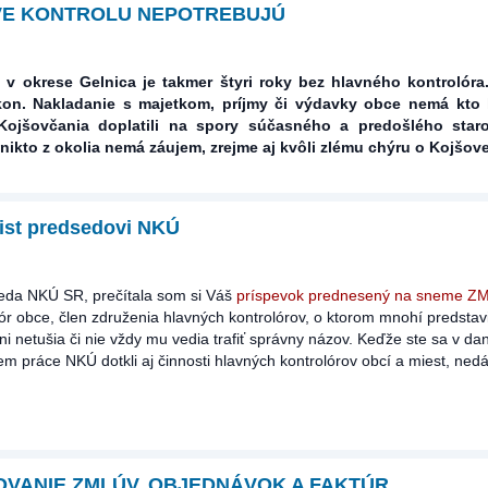
VE KONTROLU NEPOTREBUJÚ
v okrese Gelnica je takmer štyri roky bez hlavného kontrolóra
on. Nakladanie s majetkom, príjmy či výdavky obce nemá kto 
Kojšovčania doplatili na spory súčasného a predošlého staro
 nikto z okolia nemá záujem, zrejme aj kvôli zlému chýru o Kojšove
list predsedovi NKÚ
eda NKÚ SR, prečítala som si Váš
príspevok prednesený na sneme Z
ór obce, člen združenia hlavných kontrolórov, o ktorom mnohí predstavit
i netušia či nie vždy mu vedia trafiť správny názov. Keďže ste sa v d
m práce NKÚ dotkli aj činnosti hlavných kontrolórov obcí a miest, ned
VANIE ZMLÚV, OBJEDNÁVOK A FAKTÚR