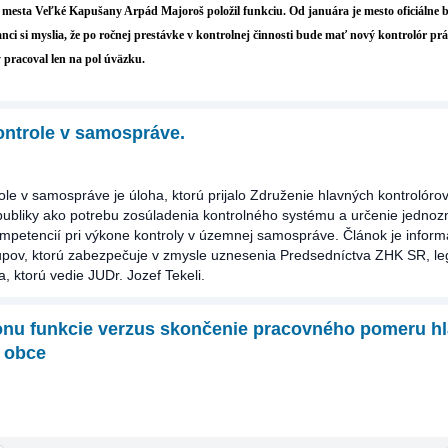
 mesta Veľké Kapušany Arpád Majoroš položil funkciu. Od januára je mesto oficiálne b
nci si myslia, že po ročnej prestávke v kontrolnej činnosti bude mať nový kontrolór prá
 pracoval len na pol úväzku.
ontrole v samospráve.
le v samospráve je úloha, ktorú prijalo Združenie hlavných kontrolórov
publiky ako potrebu zosúladenia kontrolného systému a určenie jedno
mpetencií pri výkone kontroly v územnej samospráve. Článok je inform
upov, ktorú zabezpečuje v zmysle uznesenia Predsedníctva ZHK SR, leg
, ktorú vedie JUDr. Jozef Tekeli.
onu funkcie verzus skončenie pracovného pomeru h
a obce