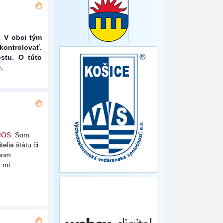
. V obci tým
kontrolovať.
stu. O túto
.
MOS
. Som
elia štátu či
anom
á mi