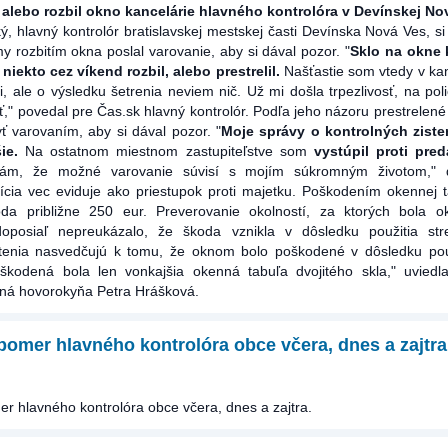
l alebo rozbil okno kancelárie hlavného kontrolóra v Devínskej No
ý, hlavný kontrolór bratislavskej mestskej časti Devínska Nová Ves, si
y rozbitím okna poslal varovanie, aby si dával pozor. "
Sklo na okne 
 niekto cez víkend rozbil, alebo prestrelil.
Našťastie som vtedy v kan
jti, ale o výsledku šetrenia neviem nič. Už mi došla trpezlivosť, na pol
," povedal pre Čas.sk hlavný kontrolór. Podľa jeho názoru prestrelené
 varovaním, aby si dával pozor. "
Moje správy o kontrolných ziste
ie.
Na ostatnom miestnom zastupiteľstve som
vystúpil proti pred
dám, že možné varovanie súvisí s mojím súkromným životom," 
olícia vec eviduje ako priestupok proti majetku. Poškodením okennej t
koda približne 250 eur. Preverovanie okolností, za ktorých bola 
oposiaľ nepreukázalo, že škoda vznikla v dôsledku použitia stre
stenia nasvedčujú k tomu, že oknom bolo poškodené v dôsledku pou
kodená bola len vonkajšia okenná tabuľa dvojitého skla," uviedla
ajná hovorokyňa Petra Hrášková.
omer hlavného kontrolóra obce včera, dnes a zajtra
r hlavného kontrolóra obce včera, dnes a zajtra.