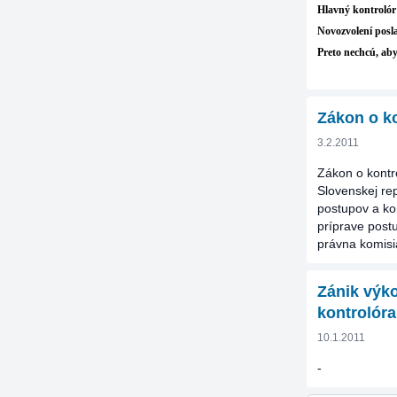
Hlavný kontrolór
Novozvolení posla
Preto nechcú, aby
Zákon o k
3.2.2011
Zákon o kontro
Slovenskej re
postupov a ko
príprave post
právna komisia
Zánik výk
kontrolór
10.1.2011
-