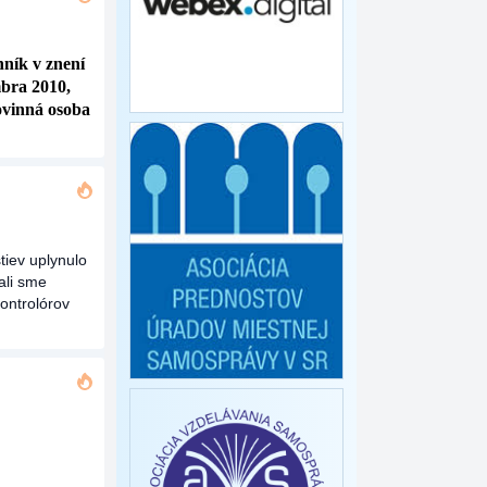
nník v znení
mbra 2010,
ovinná osoba
tiev uplynulo
ali sme
ontrolórov