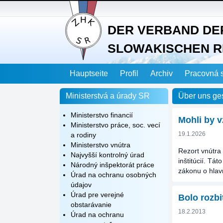
DER VERBAND DE
SLOWAKISCHEN R
Hauptseite
Profil
Archiv
Pracovná 
Ministerstvá a úrady SR
Über uns ge
Ministerstvo financií
Mohli by v
Ministerstvo práce, soc. vecí
19.1.2026
a rodiny
Ministerstvo vnútra
Rezort vnútra
Najvyšší kontrolný úrad
inštitúcií. T
Národný inšpektorát práce
zákonu o hlav
Úrad na ochranu osobných
údajov
Úrad pre verejné
Bolo rozbi
obstarávanie
18.2.2013
Úrad na ochranu