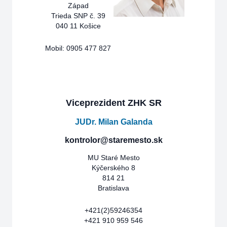
Západ
Trieda SNP č. 39
040 11 Košice
Mobil: 0905 477 827
Viceprezident ZHK SR
JUDr. Milan Galanda
kontrolor@staremesto.sk
MU Staré Mesto
Kýčerského 8
814 21
Bratislava
+421(2)59246354
+421 910 959 546