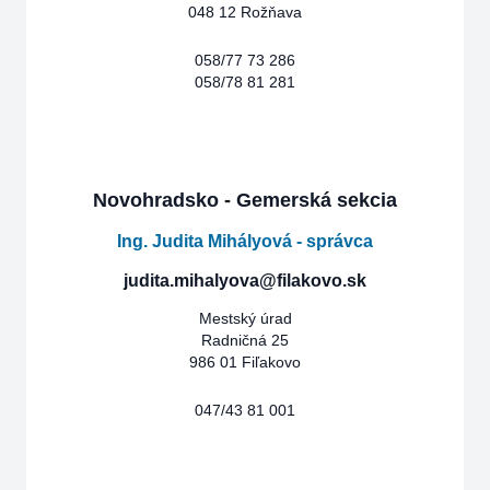
048 12 Rožňava
058/77 73 286
058/78 81 281
Novohradsko - Gemerská sekcia
Ing. Judita Mihályová - správca
judita.mihalyova@filakovo.sk
Mestský úrad
Radničná 25
986 01 Fiľakovo
047/43 81 001