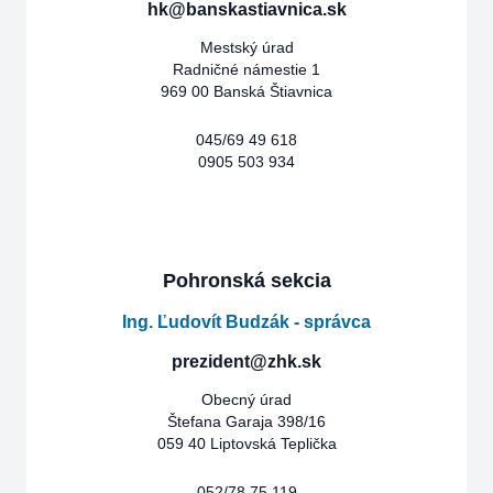
hk@banskastiavnica.sk
Mestský úrad
Radničné námestie 1
969 00 Banská Štiavnica
045/69 49 618
0905 503 934
Pohronská sekcia
Ing. Ľudovít Budzák - správca
prezident@zhk.sk
Obecný úrad
Štefana Garaja 398/16
059 40 Liptovská Teplička
052/78 75 119