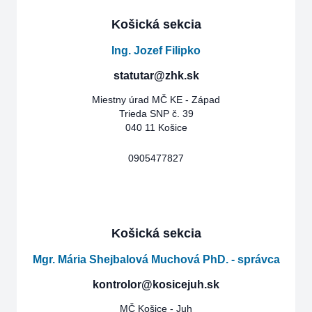
Košická sekcia
Ing. Jozef Filipko
statutar@zhk.sk
Miestny úrad MČ KE - Západ
Trieda SNP č. 39
040 11 Košice
0905477827
Košická sekcia
Mgr. Mária Shejbalová Muchová PhD. - správca
kontrolor@kosicejuh.sk
MČ Košice - Juh