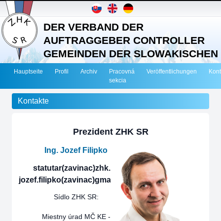
DER VERBAND DER
AUFTRAGGEBER CONTROLLER
GEMEINDEN DER SLOWAKISCHEN
REPUBLIK
Hauptseite
Profil
Archiv
Pracovná
Veröffentlichungen
Kont
sekcia
Kontakte
Prezident ZHK SR
Ing. Jozef Filipko
statutar(zavinac)zhk.sk
jozef.filipko(zavinac)gmail.com
Sídlo ZHK SR:
Miestny úrad MČ KE -