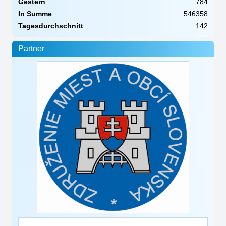
Gestern
784
In Summe
546358
Tagesdurchschnitt
142
Partner