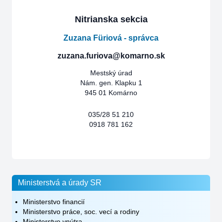
Nitrianska sekcia
Zuzana Füriová - správca
zuzana.furiova@komarno.sk
Mestský úrad
Nám. gen. Klapku 1
945 01 Komárno
035/28 51 210
0918 781 162
Ministerstvá a úrady SR
Ministerstvo financií
Ministerstvo práce, soc. vecí a rodiny
Ministerstvo vnútra