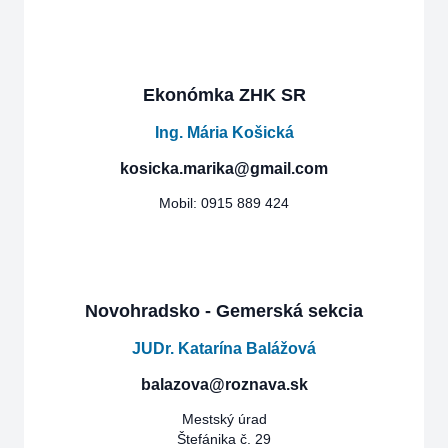
Ekonómka ZHK SR
Ing. Mária Košická
kosicka.marika@gmail.com
Mobil: 0915 889 424
Novohradsko - Gemerská sekcia
JUDr. Katarína Balážová
balazova@roznava.sk
Mestský úrad
Štefánika č. 29