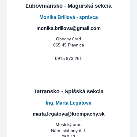
Ľubovniansko - Magurská sekcia
Monika Brillová - správca
monika.brillova@gmail.com
Obecný úrad
065 45 Plavnica
0915 973 261
Tatransko - Spišská sekcia
Ing. Marta Legátová
marta.legatova@krompachy.sk
Mestský úrad
Nám. slobody č. 1
053 42