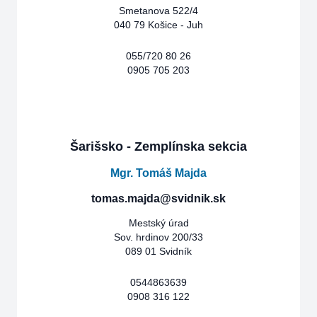
Smetanova 522/4
040 79 Košice - Juh
055/720 80 26
0905 705 203
Šarišsko - Zemplínska sekcia
Mgr. Tomáš Majda
tomas.majda@svidnik.sk
Mestský úrad
Sov. hrdinov 200/33
089 01 Svidník
0544863639
0908 316 122