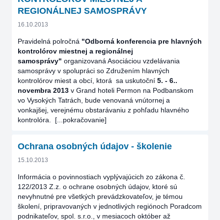
REGIONÁLNEJ SAMOSPRÁVY
16.10.2013
Pravidelná polročná
"Odborná konferencia pre hlavných
kontrolórov miestnej a regionálnej
samosprávy"
organizovaná Asociáciou vzdelávania
samosprávy v spolupráci so Združením hlavných
kontrolórov miest a obcí, ktorá sa uskutoční
5. - 6..
novembra 2013
v Grand hoteli Permon na Podbanskom
vo Vysokých Tatrách, bude venovaná vnútornej a
vonkajšej, verejnému obstarávaniu z pohľadu hlavného
kontrolóra.
[...pokračovanie]
Ochrana osobných údajov - školenie
15.10.2013
Informácia o povinnostiach vyplývajúcich zo zákona č.
122/2013 Z.z. o ochrane osobných údajov, ktoré sú
nevyhnutné pre všetkých prevádzkovateľov, je témou
školení, pripravovaných v jednotlivých regiónoch Poradcom
podnikateľov, spol. s.r.o., v mesiacoch október až