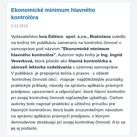
Ekonomické minimum hlavného
kontrolóra
2.12.2013
Vydavateľstvo
Iura Edition spol. s.r.o., Bratislava
uviedlo
na knižný trh publikáciu zameranú na kontrolnú činnosť v
samospráve pod názvom
"Ekonomické minimum
hlavného kontrolóra".
Autorom tejto knihy je
Ing. Ingrid
Veverková,
ktorá pôsobí ako
hlavná kontrolórka a
zároveň lektorka vzdelávania
v územnej samospráve.
V publikácii je prepojená teória s praxov, v oblasti
kontrolnej činnosti obcí, mapuje najdôležitejšie poznatky,
praktickýé príklady, návody na správnu aplikáciu právnych
predpisov, upozornení a odporúčaní, ktoré hlavní kontrolóri
pri svojej kontrolnej činnosti najčastejšie uplatňujú. Cieľom
autorky bolo napísať praktickú a užitočnú príručku pre
hlavných kontrolórov, ktorá bude zrozumiteľným návodom
na správnu aplikáciu právnych predpisov, s ktorými
dennodenne stretávajú pri svojej kontrolnej činnosti. A to sa
jej aj podarilo.