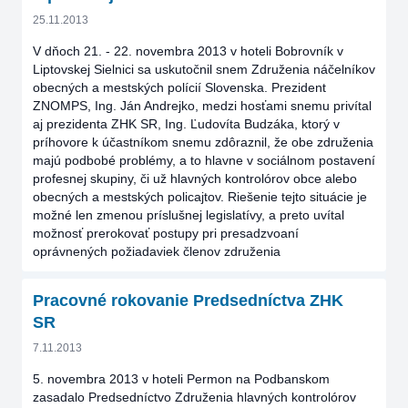
25.11.2013
V dňoch 21. - 22. novembra 2013 v hoteli Bobrovník v
Liptovskej Sielnici sa uskutočnil snem Združenia náčelníkov
obecných a mestských polícií Slovenska. Prezident
ZNOMPS, Ing. Ján Andrejko, medzi hosťami snemu privítal
aj prezidenta ZHK SR, Ing. Ľudovíta Budzáka, ktorý v
príhovore k účastníkom snemu zdôraznil, že obe združenia
majú podbobé problémy, a to hlavne v sociálnom postavení
profesnej skupiny, či už hlavných kontrolórov obce alebo
obecných a mestských policajtov. Riešenie tejto situácie je
možné len zmenou príslušnej legislatívy, a preto uvítal
možnosť prerokovať postupy pri presadzvoaní
oprávnených požiadaviek členov združenia
Pracovné rokovanie Predsedníctva ZHK
SR
7.11.2013
5. novembra 2013 v hoteli Permon na Podbanskom
zasadalo Predsedníctvo Združenia hlavných kontrolórov