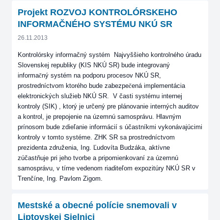
Projekt ROZVOJ KONTROLÓRSKEHO
INFORMAČNÉHO SYSTÉMU NKÚ SR
26.11.2013
Kontrolórsky informačný systém Najvyššieho kontrolného úradu
Slovenskej republiky (KIS NKÚ SR) bude integrovaný
informa
č
ný systém na podporu procesov NKÚ SR,
prostredníctvom ktorého bude zabezpe
č
ená implementácia
elektronických služieb NKÚ SR. V časti systému internej
kontroly (SIK) , ktorý je určený pre plánovanie interných auditov
a kontrol, je prepojenie na územnú samosprávu. Hlavným
prínosom bude zdieľanie informácií s účastníkmi vykonávajúcimi
kontroly v tomto systéme. ZHK SR sa prostredníctvom
prezidenta združenia, Ing. Ľudovíta Budzáka, aktívne
zúčastňuje pri jeho tvorbe a pripomienkovaní za územnú
samosprávu, v tíme vedenom riaditeľom expozitúry NKÚ SR v
Trenčíne, Ing. Pavlom Zigom.
Mestské a obecné polície snemovali v
Liptovskej Sielnici