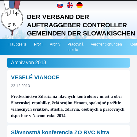
DER VERBAND DER
AUFTRAGGEBER CONTROLLER
GEMEINDEN DER SLOWAKISCHEN
REPUBLIK
Hauptseite
Profil
Archiv
Pracovná
Veröffentlichungen
Kont
sekcia
Archiv von 2013
VESELÉ VIANOCE
23.12.2013
Predsedníctvo Združenia hlavných kontrolórov miest a obcí
Slovenskej republiky, želá svojim členom, spokojné prežitie
vianočných sviatkov, šťastia, zdravia, osobných a pracovných
úspechov v Novom roku 2014.
Slávnostná konferencia ZO RVC Nitra