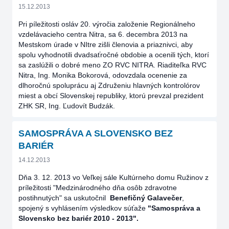
15.12.2013
Pri píležitosti osláv 20. výročia založenie Regionálneho
vzdelávacieho centra Nitra, sa 6. decembra 2013 na
Mestskom úrade v NItre zišli členovia a priaznivci, aby
spolu vyhodnotili dvadsaťročné obdobie a ocenili tých, ktorí
sa zaslúžili o dobré meno ZO RVC NITRA. Riaditeľka RVC
Nitra, Ing. Monika Bokorová, odovzdala ocenenie za
dlhoročnú spoluprácu aj Združeniu hlavných kontrolórov
miest a obcí Slovenskej republiky, ktorú prevzal prezident
ZHK SR, Ing. Ľudovít Budzák.
SAMOSPRÁVA A SLOVENSKO BEZ
BARIÉR
14.12.2013
Dňa 3. 12. 2013 vo Veľkej sále Kultúrneho domu Ružinov z
príležitosti "Medzinárodného dňa osôb zdravotne
postihnutých" sa uskutočnil
Benefičný Galavečer
,
spojený s vyhlásením výsledkov súťaže
"Samospráva a
Slovensko bez bariér 2010 - 2013".