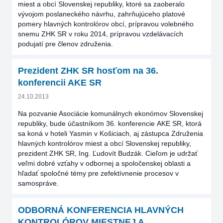
miest a obcí Slovenskej republiky, ktoré sa zaoberalo
vývojom poslaneckého návrhu, zahrňujúceho platové
pomery hlavných kontrolórov obcí, prípravou volebného
snemu ZHK SR v roku 2014, prípravou vzdelávacích
podujatí pre členov združenia.
Prezident ZHK SR hosťom na 36.
konferencii AKE SR
24.10.2013
Na pozvanie Asociácie komunálnych ekonómov Slovenskej
republiky, bude účastníkom 36. konferencie AKE SR, ktorá
sa koná v hoteli Yasmin v Košiciach, aj zástupca Združenia
hlavných kontrolórov miest a obcí Slovenskej republiky,
prezident ZHK SR, Ing. Ľudovít Budzák. Cieľom je udržať
veľmi dobré vzťahy v odbornej a spoločenskej oblasti a
hľadať spoločné témy pre zefektívnenie procesov v
samospráve.
ODBORNÁ KONFERENCIA HLAVNÝCH
KONTROLÓROV MIESTNEJ A