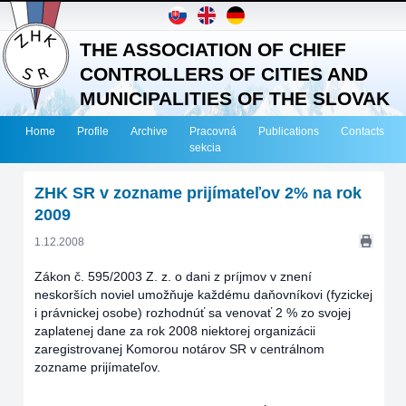
THE ASSOCIATION OF CHIEF
CONTROLLERS OF CITIES AND
MUNICIPALITIES OF THE SLOVAK
REPUBLIC
Home
Profile
Archive
Pracovná
Publications
Contacts
sekcia
ZHK SR v zozname prijímateľov 2% na rok
2009
1.12.2008
Zákon č. 595/2003 Z. z. o dani z príjmov v znení
neskorších noviel umožňuje každému daňovníkovi (fyzickej
i právnickej osobe) rozhodnúť sa venovať 2 % zo svojej
zaplatenej dane za rok 2008 niektorej organizácii
zaregistrovanej Komorou notárov SR v centrálnom
zozname prijímateľov.