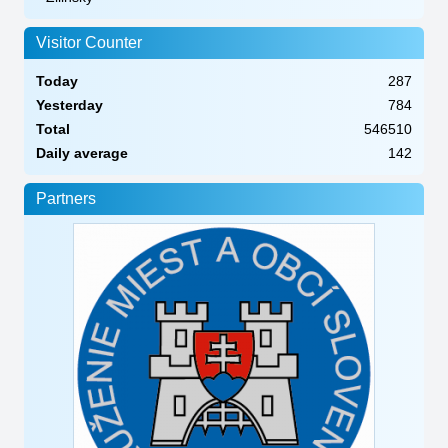
Visitor Counter
Today
287
Yesterday
784
Total
546510
Daily average
142
Partners