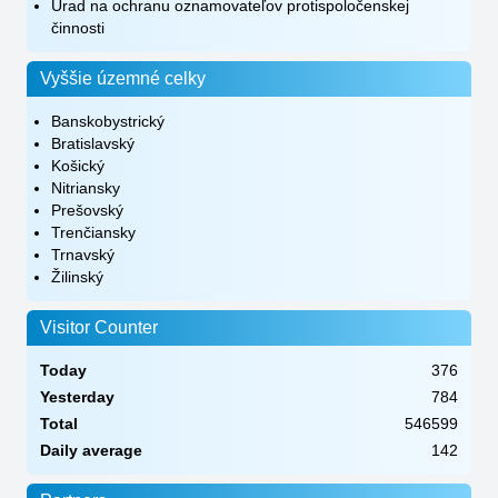
Úrad na ochranu oznamovateľov protispoločenskej
činnosti
Vyššie územné celky
Banskobystrický
Bratislavský
Košický
Nitriansky
Prešovský
Trenčiansky
Trnavský
Žilinský
Visitor Counter
Today
376
Yesterday
784
Total
546599
Daily average
142