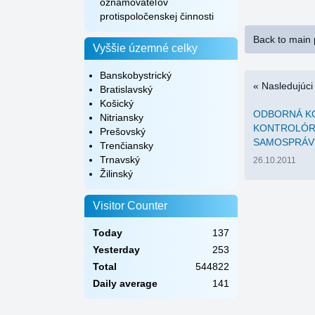
oznamovateľov
protispoločenskej činnosti
Back to main
Vyššie územné celky
Banskobystrický
« Nasledujúci
Bratislavský
Košický
ODBORNÁ K
Nitriansky
KONTROLÓRO
Prešovský
SAMOSPRÁV
Trenčiansky
Trnavský
26.10.2011
Žilinský
Visitor Counter
Today
137
Yesterday
253
Total
544822
Daily average
141