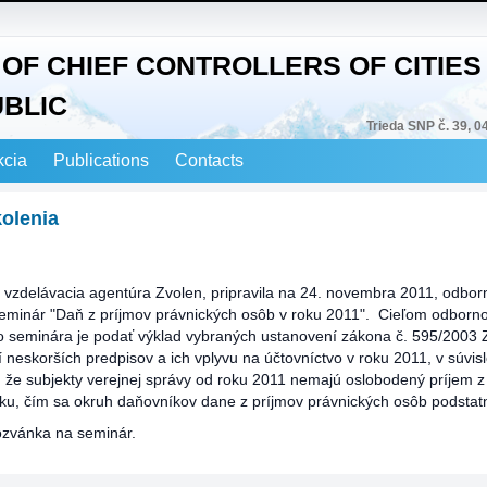
OF CHIEF CONTROLLERS OF CITIES 
UBLIC
Trieda SNP č. 39, 0
kcia
Publications
Contacts
olenia
 vzdelávacia agentúra Zvolen, pripravila na 24. novembra 2011, odbor
eminár "Daň z príjmov právnických osôb v roku 2011". Cieľom odborn
 seminára je podať výklad vybraných ustanovení zákona č. 595/2003 Z
 neskorších predpisov a ich vplyvu na účtovníctvo v roku 2011, v súvisl
 že subjekty verejnej správy od roku 2011 nemajú oslobodený príjem 
ku, čím sa okruh daňovníkov dane z príjmov právnických osôb podstatne
ozvánka na seminár.