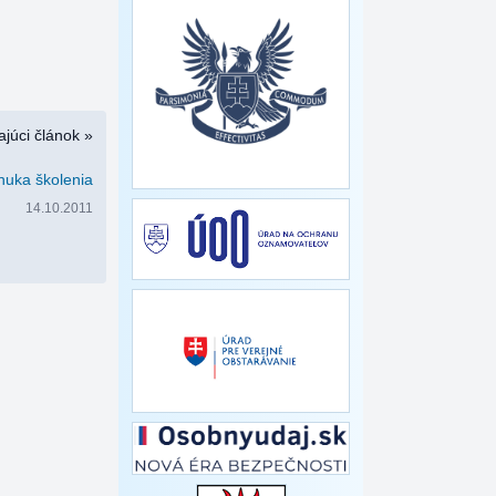
júci článok »
nuka školenia
14.10.2011