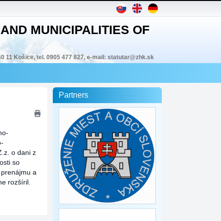
AND MUNICIPALITIES OF
40 11 Košice, tel. 0905 477 827, e-mail: statutar@zhk.sk
Partners
no-
o-
.z. o dani z
osti so
z prenájmu a
 rozšíril.