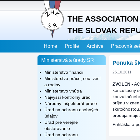
THE ASSOCIATION 
THE SLOVAK REP
Home
Profile
Archive
Pracovná se
Ministerstvá a úrady SR
Ponuka šk
Ministerstvo financií
25.10.2011
Ministerstvo práce, soc. vecí
ZVOLEN
-
AC
a rodiny
konzultačný s
Ministerstvo vnútra
konzultačného
Najvyšší kontrolný úrad
príjmu v znení
Národný inšpektorát práce
skutočnosťou,
Úrad na ochranu osobných
predaja majet
údajov
Úrad pre verejné
Prihláška a p
obstarávanie
Úrad na ochranu