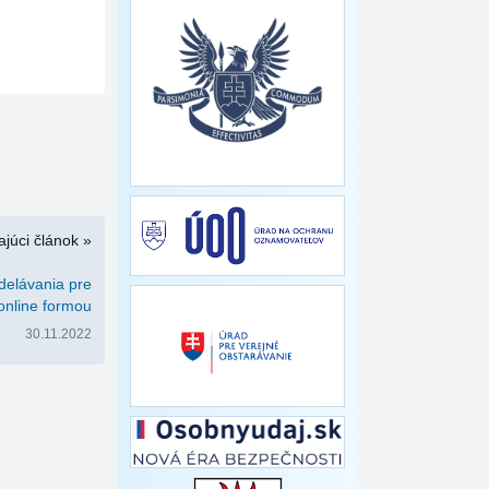
júci článok »
delávania pre
online formou
30.11.2022