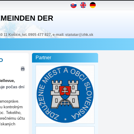
MEINDEN DER
40 11 Košice, tel. 0905 477 827, e-mail: statutar@zhk.sk
Partner
PO
ellevue,
uje počas dní
samospráve.
ku kontrolným
oc. Tekeliho,
verečnému účtu
získaných