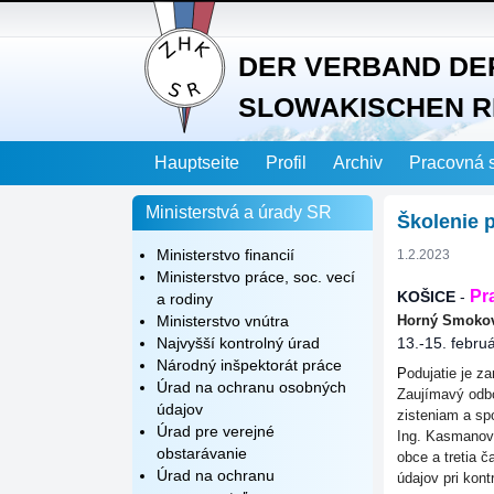
DER VERBAND DE
SLOWAKISCHEN R
Hauptseite
Profil
Archiv
Pracovná 
Ministerstvá a úrady SR
Školenie p
Ministerstvo financií
1.2.2023
Ministerstvo práce, soc. vecí
Pr
KOŠICE
-
a rodiny
Ministerstvo vnútra
Horný Smoko
Najvyšší kontrolný úrad
13.-15. febru
Národný inšpektorát práce
P
odujatie je z
Úrad na ochranu osobných
Zaujímavý odbo
údajov
zisteniam a spo
Úrad pre verejné
Ing. Kasmanová
obstarávanie
obce a tretia 
Úrad na ochranu
údajov pri kont