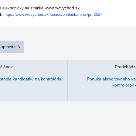
www.rvcvychod.sk
je elektronicky na stránke
nk
https://www.rvcvychod.sk/
kosice/prihlaska.php?pr=2027
auptseite
 článok
Predchádza
stopla kandidátku na kontrolórku.
Ponuka akreditovného vz
kontrolórov 