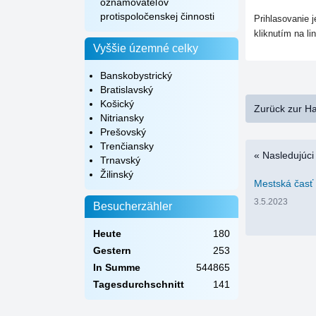
oznamovateľov
protispoločenskej činnosti
Prihlasovanie 
kliknutím na li
Vyššie územné celky
Banskobystrický
Bratislavský
Košický
Zurück zur H
Nitriansky
Prešovský
Trenčiansky
« Nasledujúci
Trnavský
Žilinský
Mestská časť 
3.5.2023
Besucherzähler
Heute
180
Gestern
253
In Summe
544865
Tagesdurchschnitt
141