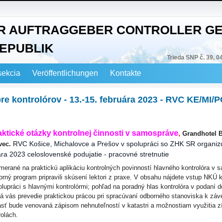
R AUFTRAGGEBER CONTROLLER GE
EPUBLIK
Trieda SNP č. 39, 0
sekcia
Veröffentlichungen
Kontakte
re kontrolórov - 13.-15. februára 2023 - RVC KE/MI/
aktické otázky kontrolnej činnosti v samospráve
,
Grandhotel B
RVC Košice, Michalovce a Prešov v spolupráci so ZHK SR organiz
vec.
ára 2023 celoslovenské podujatie - pracovné stretnutie
amerané na praktickú aplikáciu kontrolných povinností hlavného kontrolóra v 
rný program pripravili skúsení lektori z praxe. V obsahu nájdete vstup NKÚ 
lupráci s hlavnými kontrolórmi; pohľad na poradný hlas kontrolóra v podaní d
 vás prevedie praktickou prácou pri spracúvaní odborného stanoviska k zá
časť bude venovaná zápisom nehnuteľností v katastri a možnostiam využitia 
rolách.