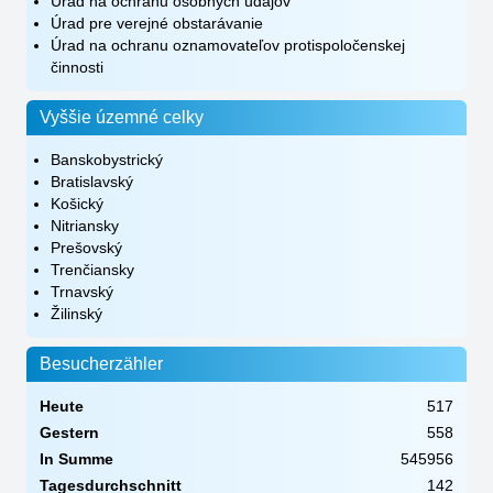
Úrad na ochranu osobných údajov
Úrad pre verejné obstarávanie
Úrad na ochranu oznamovateľov protispoločenskej
činnosti
Vyššie územné celky
Banskobystrický
Bratislavský
Košický
Nitriansky
Prešovský
Trenčiansky
Trnavský
Žilinský
Besucherzähler
Heute
517
Gestern
558
In Summe
545956
Tagesdurchschnitt
142