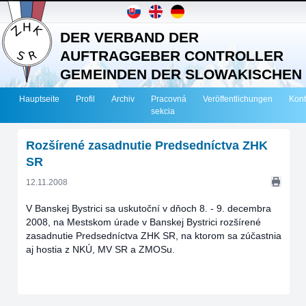
DER VERBAND DER
AUFTRAGGEBER CONTROLLER
GEMEINDEN DER SLOWAKISCHEN
REPUBLIK
Hauptseite
Profil
Archiv
Pracovná
Veröffentlichungen
Kont
sekcia
Rozšírené zasadnutie Predsedníctva ZHK
SR
12.11.2008
V Banskej Bystrici sa uskutoční v dňoch 8. - 9. decembra
2008, na Mestskom úrade v Banskej Bystrici rozšírené
zasadnutie Predsedníctva ZHK SR, na ktorom sa zúčastnia
aj hostia z NKÚ, MV SR a ZMOSu.