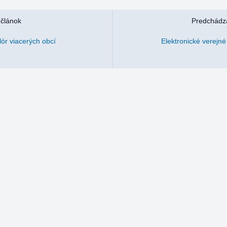
 článok
Predchádza
lór viacerých obcí
Elektronické verejné