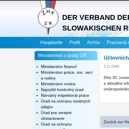
DER VERBAND DE
SLOWAKISCHEN R
Hauptseite
Profil
Archiv
Pracovná 
Ministerstvá a úrady SR
Účtovníctv
Ministerstvo financií
5.11.2008
Ministerstvo práce, soc. vecí
Dňa 20. novem
a rodiny
a aktuálne in
Ministerstvo vnútra
vnútropodniko
Najvyšší kontrolný úrad
Národný inšpektorát práce
Úrad na ochranu osobných
údajov
Úrad pre verejné
obstarávanie
Zurück zur H
Úrad na ochranu