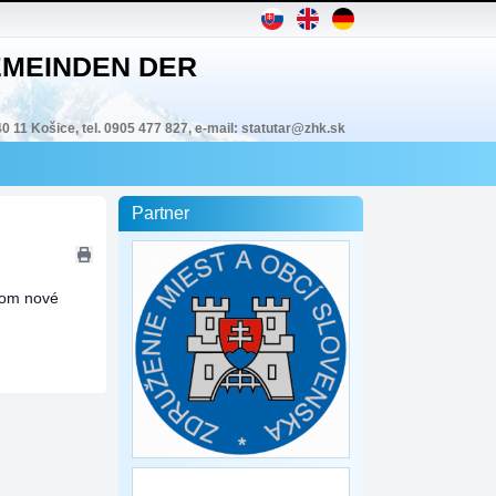
MEINDEN DER
40 11 Košice, tel. 0905 477 827, e-mail: statutar@zhk.sk
Partner
íkom nové