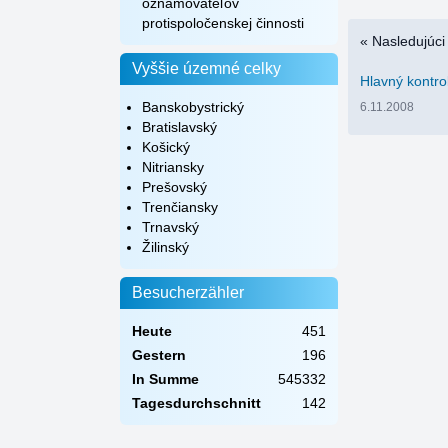
oznamovateľov
protispoločenskej činnosti
« Nasledujúci
Vyššie územné celky
Hlavný kontro
Banskobystrický
6.11.2008
Bratislavský
Košický
Nitriansky
Prešovský
Trenčiansky
Trnavský
Žilinský
Besucherzähler
Heute
451
Gestern
196
In Summe
545332
Tagesdurchschnitt
142