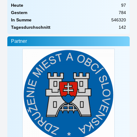
Heute
97
Gestern
784
In Summe
546320
Tagesdurchschnitt
142
Partner