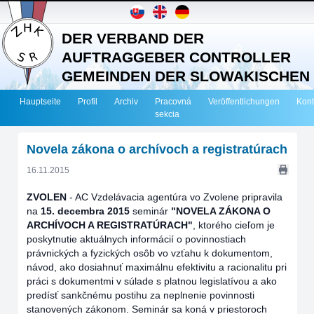
DER VERBAND DER
AUFTRAGGEBER CONTROLLER
GEMEINDEN DER SLOWAKISCHEN
REPUBLIK
Hauptseite
Profil
Archiv
Pracovná
Veröffentlichungen
Kont
sekcia
Novela zákona o archívoch a registratúrach
16.11.2015
ZVOLEN
-
AC Vzdelávacia agentúra vo Zvolene pripravila
na
15. decembra 2015
seminár
"NOVELA ZÁKONA O
ARCHÍVOCH A REGISTRATÚRACH"
, ktorého cieľom je
poskytnutie aktuálnych informácií o povinnostiach
právnických a fyzických osôb vo vzťahu k dokumentom,
návod, ako dosiahnuť maximálnu efektivitu a racionalitu pri
práci s dokumentmi v súlade s platnou legislatívou a ako
predísť sankčnému postihu za neplnenie povinnosti
stanovených zákonom. Seminár sa koná v priestoroch