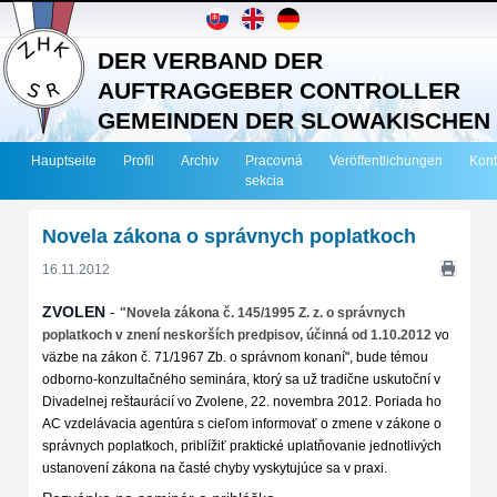
DER VERBAND DER
AUFTRAGGEBER CONTROLLER
GEMEINDEN DER SLOWAKISCHEN
REPUBLIK
Hauptseite
Profil
Archiv
Pracovná
Veröffentlichungen
Kont
sekcia
Novela zákona o správnych poplatkoch
16.11.2012
ZVOLEN
-
"Novela zákona č. 145/1995 Z. z. o správnych
poplatkoch v znení neskorších predpisov,
účinná od 1.10.2012
vo
väzbe na zákon č. 71/1967 Zb. o správnom konaní", bude témou
odborno-konzultačného seminára, ktorý sa už tradične uskutoční v
Divadelnej reštaurácií vo Zvolene, 22. novembra 2012. Poriada ho
AC vzdelávacia agentúra s cieľom informovať o zmene v zákone o
správnych poplatkoch, priblížiť praktické uplatňovanie jednotlivých
ustanovení zákona na časté chyby vyskytujúce sa v praxi.