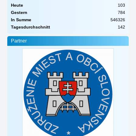
Heute
103
Gestern
784
In Summe
546326
Tagesdurchschnitt
142
Partner