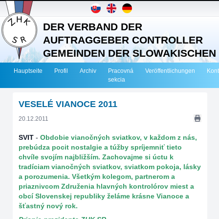
DER VERBAND DER
AUFTRAGGEBER CONTROLLER
GEMEINDEN DER SLOWAKISCHEN
REPUBLIK
Hauptseite
Profil
Archiv
Pracovná
Veröffentlichungen
Kont
sekcia
VESELÉ VIANOCE 2011
20.12.2011
SVIT
-
Obdobie vianočných sviatkov, v každom z nás,
prebúdza pocit nostalgie a túžby spríjemniť tieto
chvíle svojím najbližším. Zachovajme si úctu k
tradíciam vianočných sviatkov, sviatkom pokoja, lásky
a porozumenia. Všetkým kolegom, partnerom a
priaznivcom Združenia hlavných kontrolórov miest a
obcí Slovenskej republiky želáme krásne Vianoce a
šťastný nový rok.