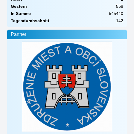
Gestern
558
In Summe
545440
Tagesdurchschnitt
142
Partner