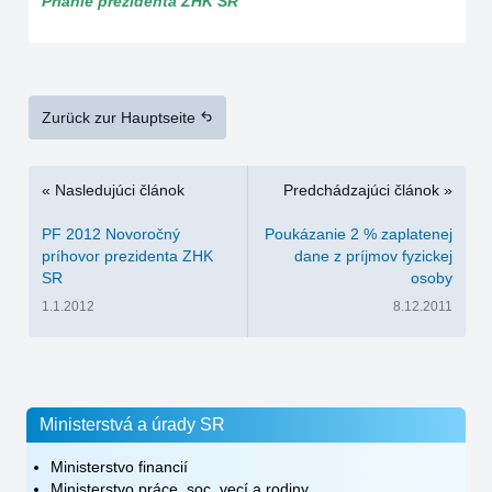
Prianie prezidenta ZHK SR
Zurück zur Hauptseite
« Nasledujúci článok
Predchádzajúci článok »
PF 2012 Novoročný
Poukázanie 2 % zaplatenej
príhovor prezidenta ZHK
dane z príjmov fyzickej
SR
osoby
1.1.2012
8.12.2011
Ministerstvá a úrady SR
Ministerstvo financií
Ministerstvo práce, soc. vecí a rodiny