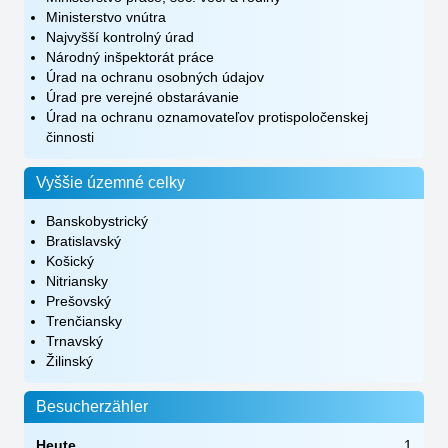
Ministerstvo vnútra
Najvyšší kontrolný úrad
Národný inšpektorát práce
Úrad na ochranu osobných údajov
Úrad pre verejné obstarávanie
Úrad na ochranu oznamovateľov protispoločenskej
činnosti
Vyššie územné celky
Banskobystrický
Bratislavský
Košický
Nitriansky
Prešovský
Trenčiansky
Trnavský
Žilinský
Besucherzähler
Heute
1