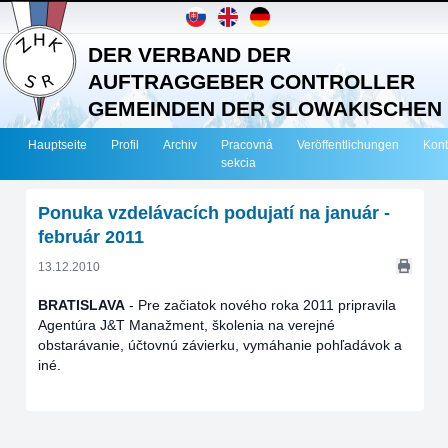
DER VERBAND DER
AUFTRAGGEBER CONTROLLER
GEMEINDEN DER SLOWAKISCHEN
REPUBLIK
Hauptseite
Profil
Archiv
Pracovná
Veröffentlichungen
Kont
sekcia
Ponuka vzdelávacích podujatí na január -
február 2011
13.12.2010
BRATISLAVA
-
Pre začiatok nového roka 2011 pripravila
Agentúra J&T Manažment, školenia na verejné
obstarávanie, účtovnú závierku, vymáhanie pohľadávok a
iné.