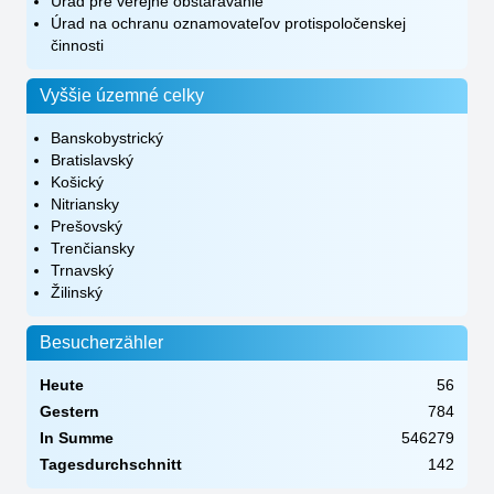
Úrad pre verejné obstarávanie
Úrad na ochranu oznamovateľov protispoločenskej
činnosti
Vyššie územné celky
Banskobystrický
Bratislavský
Košický
Nitriansky
Prešovský
Trenčiansky
Trnavský
Žilinský
Besucherzähler
Heute
56
Gestern
784
In Summe
546279
Tagesdurchschnitt
142