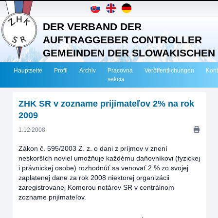
DER VERBAND DER
AUFTRAGGEBER CONTROLLER
GEMEINDEN DER SLOWAKISCHEN
REPUBLIK
Hauptseite
Profil
Archiv
Pracovná
Veröffentlichungen
Kont
sekcia
ZHK SR v zozname prijímateľov 2% na rok
2009
1.12.2008
Zákon č. 595/2003 Z. z. o dani z príjmov v znení
neskorších noviel umožňuje každému daňovníkovi (fyzickej
i právnickej osobe) rozhodnúť sa venovať 2 % zo svojej
zaplatenej dane za rok 2008 niektorej organizácii
zaregistrovanej Komorou notárov SR v centrálnom
zozname prijímateľov.