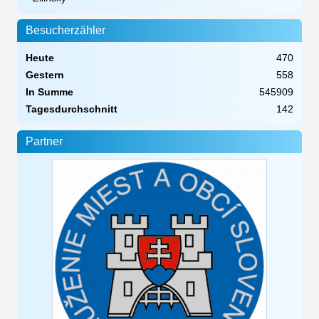
Besucherzähler
Heute
470
Gestern
558
In Summe
545909
Tagesdurchschnitt
142
Partner