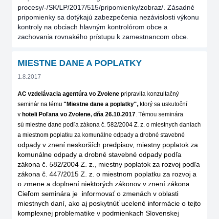
procesy/-/SK/LP/2017/515/pripomienky/zobraz/. Zásadné
pripomienky sa dotýkajú zabezpečenia nezávislosti výkonu
kontroly na obciach hlavným kontrolórom obce a
zachovania rovnakého prístupu k zamestnancom obce.
MIESTNE DANE A POPLATKY
1.8.2017
AC vzdelávacia agentúra vo Zvolene
pripravila konzultačný
seminár na tému
"Miestne dane a poplatky"
,
ktorý sa uskutoční
v
hoteli Poľana vo Zvolene, dňa 26.10.2017
.
Témou seminára
sú
miestne dane podľa zákona č. 582/2004 Z. z. o miestnych daniach
a miestnom poplatku za komunálne odpady a drobné stavebné
odpady v znení neskorších predpisov, miestny poplatok za
komunálne odpady a drobné stavebné odpady podľa
zákona č. 582/2004 Z. z., miestny poplatok za rozvoj podľa
zákona č. 447/2015 Z. z. o miestnom poplatku za rozvoj a
o zmene a doplnení niektorých zákonov v znení zákona.
Cieľom seminára je informovať o zmenách v oblasti
miestnych daní, ako aj poskytnúť ucelené informácie o tejto
komplexnej problematike v podmienkach Slovenskej