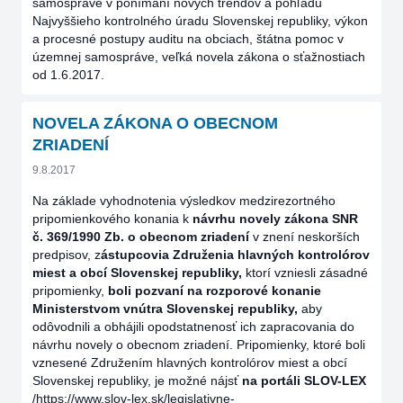
samospráve v ponímaní nových trendov a pohľadu
Najvyššieho kontrolného úradu Slovenskej republiky, výkon
a procesné postupy auditu na obciach, štátna pomoc v
územnej samospráve, veľká novela zákona o sťažnostiach
od 1.6.2017.
NOVELA ZÁKONA O OBECNOM
ZRIADENÍ
9.8.2017
Na základe vyhodnotenia výsledkov medzirezortného
pripomienkového konania k
návrhu novely zákona SNR
č. 369/1990 Zb. o obecnom zriadení
v znení neskorších
predpisov, z
ástupcovia Združenia hlavných kontrolórov
miest a obcí Slovenskej republiky,
ktorí vzniesli zásadné
pripomienky,
boli pozvaní na rozporové konanie
Ministerstvom vnútra Slovenskej republiky,
aby
odôvodnili a obhájili opodstatnenosť ich zapracovania do
návrhu novely o obecnom zriadení. Pripomienky, ktoré boli
vznesené Združením hlavných kontrolórov miest a obcí
Slovenskej republiky, je možné nájsť
na portáli SLOV-LEX
/https://www.slov-lex.sk/legislativne-