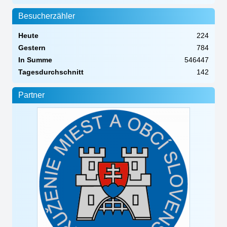
Besucherzähler
Heute
224
Gestern
784
In Summe
546447
Tagesdurchschnitt
142
Partner