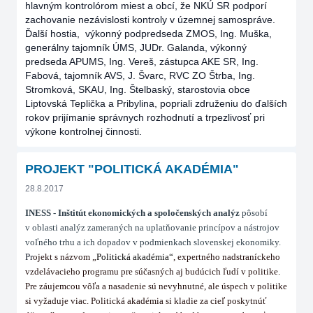
hlavným kontrolórom miest a obcí, že NKÚ SR podporí
zachovanie nezávislosti kontroly v územnej samospráve.
Ďalší hostia, výkonný podpredseda ZMOS, Ing. Muška,
generálny tajomník ÚMS, JUDr. Galanda, výkonný
predseda APUMS, Ing. Vereš, zástupca AKE SR, Ing.
Fabová, tajomník AVS, J. Švarc, RVC ZO Štrba, Ing.
Stromková, SKAU, Ing. Štelbaský, starostovia obce
Liptovská Teplička a Pribylina, popriali združeniu do ďalších
rokov prijímanie správnych rozhodnutí a trpezlivosť pri
výkone kontrolnej činnosti.
PROJEKT "POLITICKÁ AKADÉMIA"
28.8.2017
INESS - Inštitút ekonomických a spoločenských analýz
pôsobí
v oblasti analýz zameraných na uplatňovanie princípov a nástrojov
voľného trhu a ich dopadov v podmienkach slovenskej ekonomiky.
Pr
ojekt s názvom „
Politická akadémia
“
, expertného nadstraníckeho
vzdelávacieho programu pre súčasných aj budúcich ľudí v politike.
Pre záujemcou vôľa a nasadenie sú nevyhnutné, ale úspech v politike
si vyžaduje viac. Politická akadémia si kladie za cieľ poskytnúť