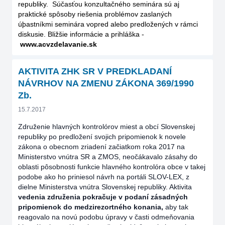
republiky. Súčasťou konzultačného seminára sú aj
praktické spôsoby riešenia problémov zaslaných
úþastníkmi seminára vopred alebo predložených v rámci
diskusie. Bližšie informácie a prihláška -
www.acvzdelavanie.sk
AKTIVITA ZHK SR V PREDKLADANÍ
NÁVRHOV NA ZMENU ZÁKONA 369/1990
Zb.
15.7.2017
Združenie hlavných kontrolórov miest a obcí Slovenskej
republiky po predložení svojich pripomienok k novele
zákona o obecnom zriadení začiatkom roka 2017 na
Ministerstvo vnútra SR a ZMOS, neočákavalo zásahy do
oblasti pôsobnosti funkcie hlavného kontrolóra obce v takej
podobe ako ho priniesol návrh na portáli SLOV-LEX, z
dielne Ministerstva vnútra Slovenskej republiky. Aktivita
vedenia združenia pokračuje v podaní zásadných
pripomienok do medzirezortného konania,
aby tak
reagovalo na novú podobu úpravy v časti odmeňovania