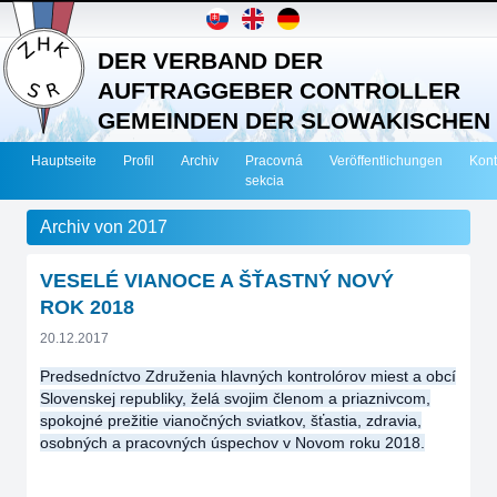
DER VERBAND DER
AUFTRAGGEBER CONTROLLER
GEMEINDEN DER SLOWAKISCHEN
REPUBLIK
Hauptseite
Profil
Archiv
Pracovná
Veröffentlichungen
Kont
sekcia
Archiv von 2017
VESELÉ VIANOCE A ŠŤASTNÝ NOVÝ
ROK 2018
20.12.2017
Predsedníctvo Združenia hlavných kontrolórov miest a obcí
Slovenskej republiky, želá svojim členom a priaznivcom,
spokojné prežitie vianočných sviatkov, šťastia, zdravia,
osobných a pracovných úspechov v Novom roku 2018.