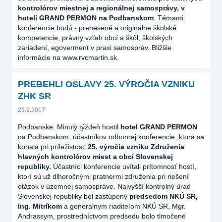
kontrolórov miestnej a regionálnej samosprávy, v
hoteli
GRAND PERMON na Podbanskom
. Témami
konferencie budú - prenesené a originálne školské
kompetencie, právny vzťah obcí a škôl, školských
zariadení, egoverment v praxi samospráv. Bližšie
informácie na www.rvcmartin.sk.
PREBEHLI OSLAVY 25. VÝROČIA VZNIKU
ZHK SR
23.9.2017
Podbanske. Minulý týždeň hostil
hotel GRAND PERMON
na Podbanskom, účastníkov odbornej konferencie, ktorá sa
konala pri príležistosti
25. výročia vzniku Združenia
hlavných kontrolórov miest a obcí Slovenskej
republiky.
Účastníci konferencie uvítali prítomnosť hostí,
ktorí sú už dlhoročnými pratnermi združenia pri riešení
otázok v územnej samospráve. Najvyšší kontrolný úrad
Slovenskej republiky bol zastúpený
predsedom NKÚ SR,
Ing. Mitríkom
a generálnym riaditeľom NKÚ SR, Mgr.
Andrassym, prostredníctvom predsedu bolo tlmočené