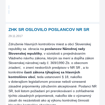
ZHK SR OSLOVILO POSLANCOV NR SR
29.11.2017
Združenie hlavných kontrolórov miest a obcí Slovenskej
republiky sa obracia na
poslancov Národnej rady
Slovenskej republiky
, v súvislosti s prejednávaním
Vládneho návrhu zákona, ktorým sa mení a dopĺňa zákon
Slovenskej národnej rady č. 369/1990 Zb. o obecnom
zriadení, v znení neskorších predpisov v NR SR , a to
konkrétne
časti zákona týkajúcej sa hlavných
kontrolórov obcí
, teda ustanovení § 18, nakoľko
v doterajšom legislatívnom procese neboli vznesené
zásadné pripomienky združením akceptované. Poslanci NR
SR, boli listom požiadaní pri prerokovávaní o zohľadnenie
týchto zásadných pripomienok, nakoľko ide o významný
zásah do nezávislosti ako aj výkonu kontrolnej činnosti