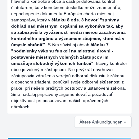
hlavného kontrolóra obce a časti prideľovania kontrol
štatutárom, čo v konečnom dôsledku môže znamenať aj
nepochopenie dokumentu Európska charta miestnej
samosprávy, ktorý v
článku 8 ods. 3 hovorí "správny
dohľad nad miestnymi orgánmi sa vykonáva tak, aby
sa zabezpečila vyváženosť medzi mierou zasahovania
kontrolného orgánu a významom záujmov, ktoré má v
úmysle chrániť"
. S tým súvisí aj obsah
článku 7
"podmienky výkonu funkcií na miestnej úrovni -
postavenie miestnych volených zástupcov im
umožňuje slobodný výkon ich funkcií"
, hlavný kontrolór
obce je voleným zástupcom. Nie prvýkrát navrhovali
zástupcovia združenia verejnú odbornú diskusiu k zákonu
o obecnom zriadení, ponúkali svoje odborné skúsenosti z
praxe, pri riešení prežitých postupov a ustanovení zákona.
Sme naďalej pripravený argumentovať a požadovať
objektívnosť pri posudzovaní našich oprávnených
nárokoch.
Ältere Ankündigungen »