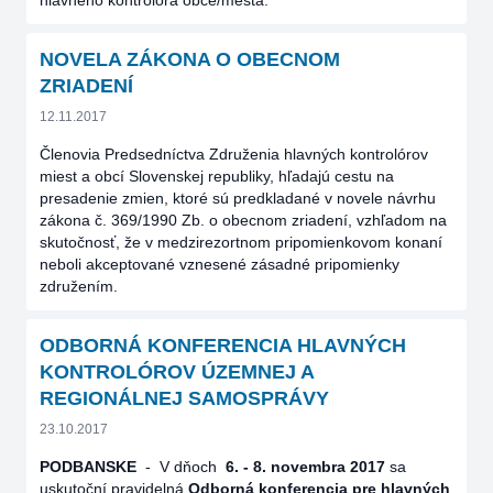
hlavného kontrolóra obce/mesta.
NOVELA ZÁKONA O OBECNOM
ZRIADENÍ
12.11.2017
Členovia Predsedníctva Združenia hlavných kontrolórov
miest a obcí Slovenskej republiky, hľadajú cestu na
presadenie zmien, ktoré sú predkladané v novele návrhu
zákona č. 369/1990 Zb. o obecnom zriadení, vzhľadom na
skutočnosť, že v medzirezortnom pripomienkovom konaní
neboli akceptované vznesené zásadné pripomienky
združením.
ODBORNÁ KONFERENCIA HLAVNÝCH
KONTROLÓROV ÚZEMNEJ A
REGIONÁLNEJ SAMOSPRÁVY
23.10.2017
PODBANSKE
-
V dňoch
6. - 8. novembra
2017
sa
uskutoční pravidelná
Odborná konferencia pre hlavných