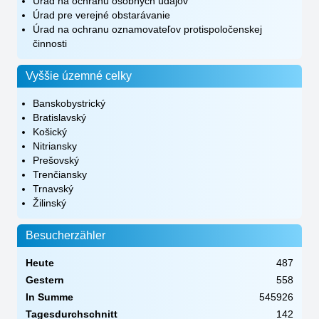
Úrad na ochranu osobných údajov
Úrad pre verejné obstarávanie
Úrad na ochranu oznamovateľov protispoločenskej
činnosti
Vyššie územné celky
Banskobystrický
Bratislavský
Košický
Nitriansky
Prešovský
Trenčiansky
Trnavský
Žilinský
Besucherzähler
Heute
487
Gestern
558
In Summe
545926
Tagesdurchschnitt
142