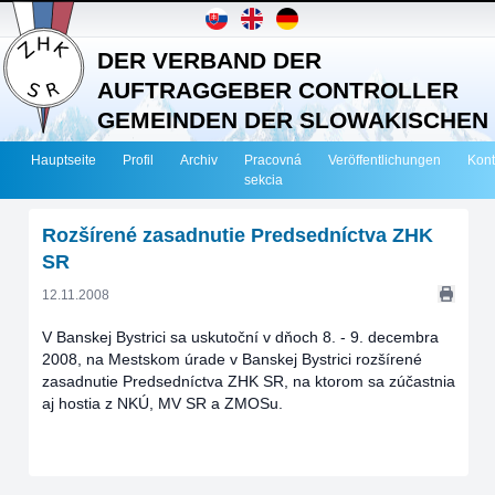
DER VERBAND DER
AUFTRAGGEBER CONTROLLER
GEMEINDEN DER SLOWAKISCHEN
REPUBLIK
Hauptseite
Profil
Archiv
Pracovná
Veröffentlichungen
Kont
sekcia
Rozšírené zasadnutie Predsedníctva ZHK
SR
12.11.2008
V Banskej Bystrici sa uskutoční v dňoch 8. - 9. decembra
2008, na Mestskom úrade v Banskej Bystrici rozšírené
zasadnutie Predsedníctva ZHK SR, na ktorom sa zúčastnia
aj hostia z NKÚ, MV SR a ZMOSu.