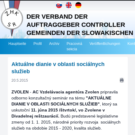
DER VERBAND DER
AUFTRAGGEBER CONTROLLER
GEMEINDEN DER SLOWAKISCHEN
REPUBLIK
Hauptseite
Profil
Archiv
Pracovná
Veröffentlichungen
Kont
sekcia
Aktuálne dianie v oblasti sociálnych
služieb
20.5.2015
ZVOLEN
-
AC Vzdelávacia agentúra Zvolen
pripravila
odborno konzultačný seminár na tému
"AKTUÁLNE
DIANIE V OBLASTI SOCIÁLNYCH SLUŽIEB"
, ktorý sa
uskutoční
11. júna 2015 /štvrtok/, vo Zvolene v
Divadelnej reštzaurácií.
Budú predstavené legislatívne
zmeny od 1. 1. 2015, národné priority rozvoja sociálnych
služieb na obdobie 2015 - 2020, kvalita služieb.