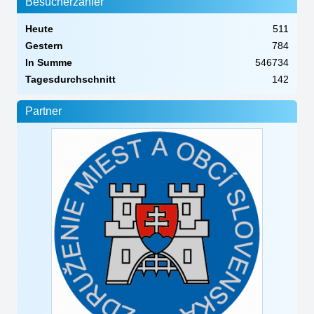
Besucherzähler
Heute
511
Gestern
784
In Summe
546734
Tagesdurchschnitt
142
Partner