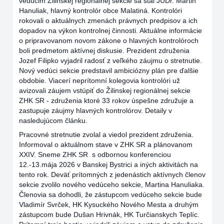
vedúcim Žilinskej regionálnej sekcie sa stal JUDr. Martin
Hanuliak, hlavný kontrolór obce Malatiná. Kontrolóri
rokovali o aktuálnych zmenách právnych predpisov a ich
dopadov na výkon kontrolnej činnosti. Aktuálne informácie
o pripravovanom novom zákone o hlavných kontrolóroch
boli predmetom aktívnej diskusie. Prezident združenia
Jozef Filipko vyjadril radosť z veľkého záujmu o stretnutie.
Nový vedúci sekcie predstavil ambiciózny plán pre ďalšie
obdobie. Viacerí neprítomní kolegovia kontrolóri už
avizovali záujem vstúpiť do Žilinskej regionálnej sekcie
ZHK SR - združenia ktoré 33 rokov úspešne združuje a
zastupuje záujmy hlavných kontrolórov. Detaily v
nasledujúcom článku.
Pracovné stretnutie zvolal a viedol prezident združenia.
Informoval o aktuálnom stave v ZHK SR a plánovanom
XXIV. Sneme ZHK SR s odbornou konferenciou
12.-13.mája 2026 v Banskej Bystrici a iných aktivitách na
tento rok. Deväť prítomných z jedenástich aktívnych členov
sekcie zvolilo nového vedúceho sekcie, Martina Hanuliaka.
Členovia sa dohodli, že zástupcom vedúceho sekcie bude
Vladimír Svrček, HK Kysuckého Nového Mesta a druhým
zástupcom bude Dušan Hrivnák, HK Turčianskych Teplíc.