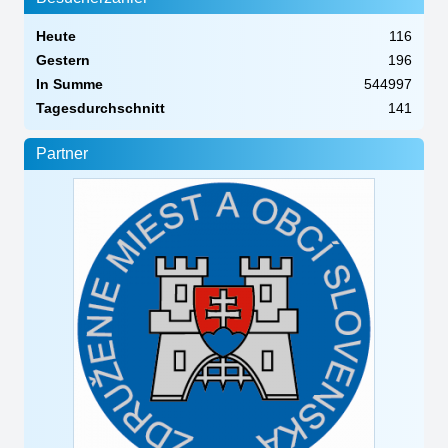
Heute
116
Gestern
196
In Summe
544997
Tagesdurchschnitt
141
Partner