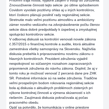
Prítomní traja hostia, vyjadrili záujem o vstup do združenia.
Znovuoživenie činnosti tejto sekcie po útlme spôsobenom
Covidom vyvolalo pozitívny ohlas aj u iných kontrolórov,
ktorí čoskoro plánujú posilniť rady regionálnej sekcie.
Stretnutie malo veľmi pozitívnu atmosféru a ambiciózny
zámer nového vedúceho na zdvojnásobnenie počtu členov
sekcie dáva dobré predpoklady k úspešnej a zmysluplnej
spolupráci kontrolórov sekcie.
V odbornej diskusiii sa kontrolóri venovali novele zákona
č.357/2015 o finančnej kontrole a audite, ktorá aktuálne
zamestnáva všetky samosprávy na Slovensku. Najživšia
diskusia prebehla k pripravovanému novému zákonu o
hlavných kontrolóroch. Prezident združenia vyjadril
nespokojnosť so súčasným rozsahom zapracovaných
pripomienok združenia do návrhu zákona. Doplnil, že aj v
tomto roku je možnosť venovať 2 percená dane pre ZHK
SR. Potrebné informácie sú na webe združenia. Tradične
veľmi prospešným bodom rokovania regionálnej sekcie
bola aj diskusia o aktuálnych problémoch zistených pri
výkone kontrolnej činnosti a výmena skúseností s ich
riešením. Zaujímavá diskusia pokračovala aj počas
pracovného obedu.
Opäť sa potvrdilo, že komunikácia v online priestore