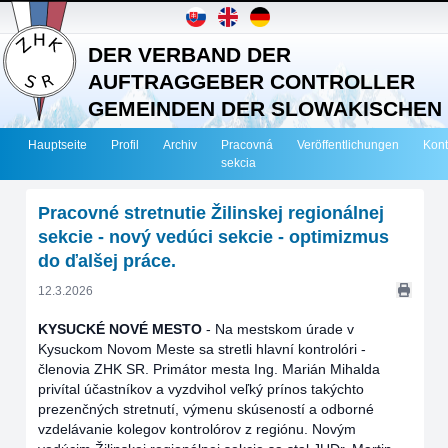
DER VERBAND DER
AUFTRAGGEBER CONTROLLER
GEMEINDEN DER SLOWAKISCHEN
REPUBLIK
Hauptseite
Profil
Archiv
Pracovná
Veröffentlichungen
Kont
sekcia
Pracovné stretnutie Žilinskej regionálnej
sekcie - nový vedúci sekcie - optimizmus
do ďalšej práce.
12.3.2026
KYSUCKÉ NOVÉ MESTO
- Na mestskom úrade v
Kysuckom Novom Meste sa stretli hlavní kontrolóri -
členovia ZHK SR. Primátor mesta Ing. Marián Mihalda
privítal účastníkov a vyzdvihol veľký prínos takýchto
prezenčných stretnutí, výmenu skúseností a odborné
vzdelávanie kolegov kontrolórov z regiónu. Novým