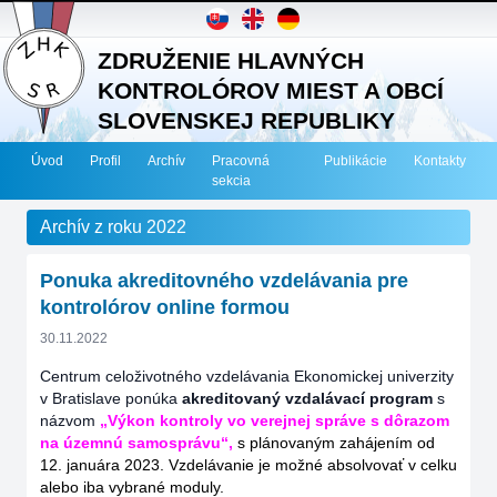
ZDRUŽENIE HLAVNÝCH
KONTROLÓROV MIEST A OBCÍ
SLOVENSKEJ REPUBLIKY
Úvod
Profil
Archív
Pracovná
Publikácie
Kontakty
sekcia
Archív z roku 2022
Ponuka akreditovného vzdelávania pre
kontrolórov online formou
30.11.2022
Centrum celoživotného vzdelávania Ekonomickej univerzity
v Bratislave ponúka
akreditovaný vzdalávací program
s
názvom
„Výkon kontroly vo verejnej správe s dôrazom
na územnú samosprávu“,
s plánovaným zahájením od
12. januára 2023. Vzdelávanie je možné absolvovať v celku
alebo iba vybrané moduly.