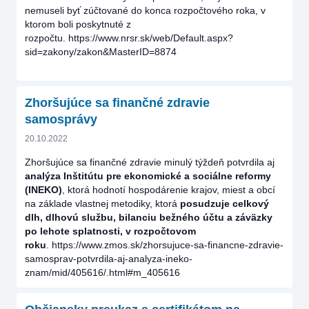
nemuseli byť zúčtované do konca rozpočtového roka, v
ktorom boli poskytnuté z
rozpočtu.
https://www.nrsr.sk/web/Default.aspx?
sid=zakony/zakon&MasterID=8874
Zhoršujúce sa finančné zdravie
samosprávy
20.10.2022
Zhoršujúce sa finančné zdravie minulý týždeň potvrdila aj
analýza Inštitútu pre ekonomické a sociálne reformy
(INEKO)
, ktorá hodnotí hospodárenie krajov, miest a obcí
na základe vlastnej metodiky, ktorá
posudzuje celkový
dlh, dlhovú službu, bilanciu bežného účtu a záväzky
po lehote splatnosti, v rozpočtovom
roku
.
https://www.zmos.sk/zhorsujuce-sa-financne-zdravie-
samosprav-potvrdila-aj-analyza-ineko-
znam/mid/405616/.html#m_405616