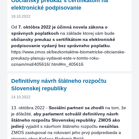
Občiansky preukaz s certifikátom na
elektronické podpisovanie
18.10.2022
Od
7. októbra 2022 je účinná novela zákona o
správnych poplatkoch
na základe ktorej vám bude
občiansky preukaz s certifikátom na elektronické
podpisovanie vydaný bez správneho poplatku
.
https://www.zmos.sk/bezkontaktne-biometricke-obcianske-
preukazy-planuju-vydavat-este-v-tomto-roku-
oznam/mid/405616/.html#m_405616
Definitívny návrh štátneho rozpočtu
Slovenskej republiky
14.10.2022
13. októbra 2022 -
Sociálni partneri
sa zhodli
na tom, že
je dôležité,
aby parlament schválil definitívny návrh
štátneho rozpočtu Slovenskej republiky
.
ZMOS ako
jediný
vyjadril s návrhom štátneho rozpočtu
nesúhlas
.
ZMOS zastupoval na rokovaní jeho prvý podpredseda a
starosta obce Košeca Radomír Brtáň.