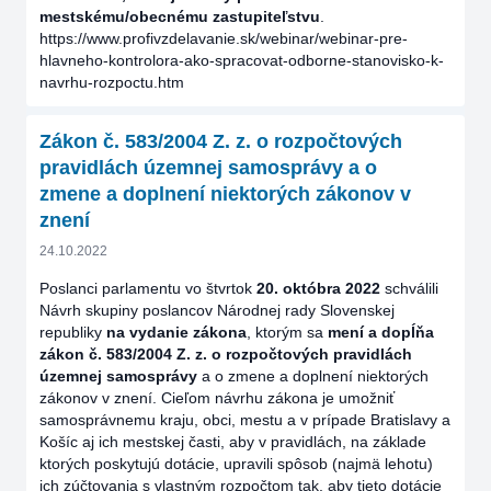
mestskému/obecnému zastupiteľstvu
.
https://www.profivzdelavanie.sk/webinar/webinar-pre-
hlavneho-kontrolora-ako-spracovat-odborne-stanovisko-k-
navrhu-rozpoctu.htm
Zákon č. 583/2004 Z. z. o rozpočtových
pravidlách územnej samosprávy a o
zmene a doplnení niektorých zákonov v
znení
24.10.2022
Poslanci parlamentu vo štvrtok
20. októbra 2022
schválili
Návrh skupiny poslancov Národnej rady Slovenskej
republiky
na vydanie zákona
, ktorým sa
mení a dopĺňa
zákon č. 583/2004 Z. z. o rozpočtových pravidlách
územnej samosprávy
a o zmene a doplnení niektorých
zákonov v znení. Cieľom návrhu zákona je umožniť
samosprávnemu kraju, obci, mestu a v prípade Bratislavy a
Košíc aj ich mestskej časti, aby v pravidlách, na základe
ktorých poskytujú dotácie, upravili spôsob (najmä lehotu)
ich zúčtovania s vlastným rozpočtom tak, aby tieto dotácie