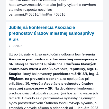
https://www.zmos.sk/zmos-ako-jediny-vyjadril-s-navrhom-
statneho-rozpoctu-nesuhlas-
oznam/mid/405616/.html#m_405616
Jubilejná konferencia Asociácie
prednostov úradov miestnej samosprávy
v SR
7.10.2022
Už po tridsiaty krát sa uskutočnila odborná
konferencia
Asociácie prednostov úradov miestnej samosprávy v
SR
, ktorej sa zúčastnil aj
zástupca Združenia hlavných
kontrolórov miest a obcí Slovenskej republiky, Mgr. L.
Šnapko
, ktorý bol poverený
prezidentom ZHK SR, Ing. J.
Filipkom
,
na prevzatie ocenenia
za spoluprácu pri
príležitosti 3
0. výročia Asociácie prednostov úradov
miestnej samosprávy v SR.
Na dvojdňovej konferencii
prednostovia diskutovali s pozvanými hosťami o viacerých
témach. Hovorilo sa o problematike výstavby nájomných
bytov prostredníctvom Štátneho fondu rozvoja bývania, o
zmenách v novele zákona o odpadoch od 1. januára 2023,