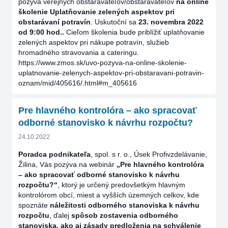
pozýva verejných obstarávateľov/obstarávateľov
na online
školenie Uplatňovanie zelených aspektov pri
obstarávaní potravín
. Uskutoční sa
23. novembra 2022
od 9:00 hod..
Cieľom školenia bude priblížiť uplatňovanie
zelených aspektov pri nákupe potravín, služieb
hromadného stravovania a cateringu.
https://www.zmos.sk/uvo-pozyva-na-online-skolenie-
uplatnovanie-zelenych-aspektov-pri-obstaravani-potravin-
oznam/mid/405616/.html#m_405616
Pre hlavného kontrolóra – ako spracovať
odborné stanovisko k návrhu rozpočtu?
24.10.2022
Poradca podnikateľa
, spol. s r. o., Úsek Profivzdelávanie,
Žilina, Vás pozýva na webinár
„Pre hlavného kontrolóra
– ako spracovať odborné stanovisko k návrhu
rozpočtu?“
, ktorý je určený predovšetkým hlavným
kontrolórom obcí, miest a vyšších územných celkov, kde
spoznáte
náležitosti odborného stanoviska k návrhu
rozpočtu
, ďalej
spôsob zostavenia odborného
stanoviska, ako aj zásady predloženia na schválenie