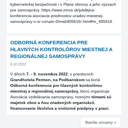
kybernetickej bezpečnosti i o Pláne obnovy a jeho výzvach
pre samosprávy. https://www.zmos.sk/jubilejna-
konferencia-asociacie-prednostov-uradov-miestnej-
samospravy-v-sr-oznam-0/mid/405616/.html#m_405616
ODBORNÁ KONFERENCIA PRE
HLAVNÝCH KONTROLÓROV MIESTNEJ A
REGIONÁLNEJ SAMOSPRÁVY
6.10.2022
V dňoch
7. - 9. novembra 2022
, v priestoroch
Grandhotela Permon, na Podbanskom
sa koná
Odborná konferencia pre hlavných kontrolórov
miestnej a regionálnej samosprávy,
ktorú organizuje
Asociácia vzdelávania samosprávy, nosnými
témami sú
majetok obce a ňou zriadených organizácií,
financovanie školstva a vnútorné predpisy v praxi.
Staršie oznamy »