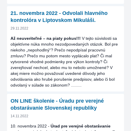
21. novembra 2022 - Odvolali hlavného
kontrolóra v Liptovskom Mikuláši.
29.11.2022
Až neuveriteľné – na piaty pokus!!!
V tejto súvislosti sa
objektívne núka mnoho nezodpovedaných otázok. Bol pre
niekoho „nepohodlný“? Prečo nepodpísal pracovnú
zmluvu? Prečo mu potom mesto vyplácalo plat? Či mal
vytvorené vhodné podmienky pre výkon kontroly? Či
zverejňovať nechcel, alebo mu to nebolo umožnené? V
akej miere možno považovať uvedené dôvody jeho
odvolávania ako hrubé porušenie predpisov, alebo či bol
odvolaný v súlade so zákonom? .........
ON LINE školenie - Úradu pre verejné
obstarávanie Slovenskej republiky
14.11.2022
10. novembra 2022 -
Úrad pre verejné obstarávanie