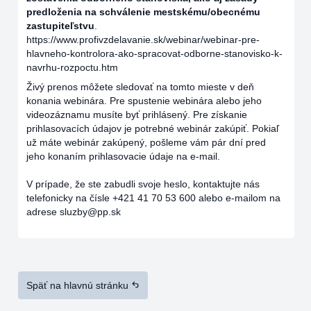
predloženia na schválenie mestskému/obecnému
zastupiteľstvu
.
https://www.profivzdelavanie.sk/webinar/webinar-pre-
hlavneho-kontrolora-ako-spracovat-odborne-stanovisko-k-
navrhu-rozpoctu.htm
Živý prenos môžete sledovať na tomto mieste v deň
konania webinára. Pre spustenie webinára alebo jeho
videozáznamu musíte byť prihlásený. Pre získanie
prihlasovacích údajov je potrebné webinár zakúpiť. Pokiaľ
už máte webinár zakúpený, pošleme vám pár dní pred
jeho konaním prihlasovacie údaje na e-mail.
V prípade, že ste zabudli svoje heslo, kontaktujte nás
telefonicky na čísle +421 41 70 53 600 alebo e-mailom na
adrese sluzby@pp.sk
Späť na hlavnú stránku