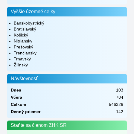
Vyššie územné celky
Banskobystrický
Bratislavský
Košický
Nitriansky
Prešovský
Trenčiansky
Trnavský
Žilinský
Návštevnosť
Dnes
103
Včera
784
Celkom
546326
Denný priemer
142
Staňte sa členom ZHK SR