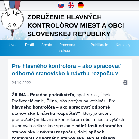
ZDRUŽENIE HLAVNÝCH
KONTROLÓROV MIEST A OBCÍ
SLOVENSKEJ REPUBLIKY
Úvod
Profil
Archív
Pracovná
Publikácie
Kontakty
sekcia
Pre hlavného kontrolóra – ako spracovať
odborné stanovisko k návrhu rozpočtu?
24.10.2022
ŽILINA
-
Poradca podnikateľa
, spol. s r. o., Úsek
Profivzdelávanie, Žilina, Vás pozýva na webinár
„Pre
hlavného kontrolóra – ako spracovať odborné
stanovisko k návrhu rozpočtu?“
, ktorý je určený
predovšetkým hlavným kontrolórom obcí, miest a vyšších
územných celkov, kde spoznáte
náležitosti odborného
stanoviska k návrhu rozpočtu
, ďalej
spôsob
zostavenia odborného stanoviska, ako aj zásady