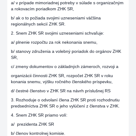
a/ v prípade mimoriadnej potreby v súlade s organizačným
a rokovacím poriadkom ZHK SR,
b/ ak o to požiada svojimi uzneseniami väčšina
regionálnych sekcií ZHK SR.
2. Snem ZHK SR svojimi uzneseniami schvaľuje:
a/ plnenie rozpočtu za rok nekonania snemu,
b/ stanovy združenia a volebný poriadok do orgánov ZHK
SR,
c/ zmeny dokumentov o základných zámeroch, rozvoji a
organizácii činnosti ZHK SR, rozpočet ZHK SR v roku
konania snemu, výšku ročného členského príspevku,
d/ čestné členstvo v ZHK SR na návrh príslušnej RS
3. Rozhoduje o odvolaní člena ZHK SR proti rozhodnutiu
predsedníctva ZHK SR o jeho vylúčení z členstva v ZHK.
4. Snem ZHK SR priamo volí:
a/ prezidenta ZHK SR
b/ členov kontrolnej komisie.