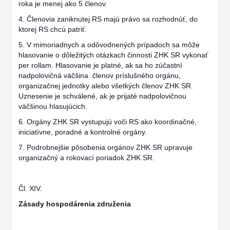
roka je menej ako 5 členov.
4. Členovia zaniknutej RS majú právo sa rozhodnúť, do
ktorej RS chcú patriť.
5. V mimoriadnych a odôvodnených prípadoch sa môže
hlasovanie o dôležitých otázkach činnosti ZHK SR vykonať
per rollam. Hlasovanie je platné, ak sa ho zúčastní
nadpolovičná väčšina členov príslušného orgánu,
organizačnej jednotky alebo všetkých členov ZHK SR.
Uznesenie je schválené, ak je prijaté nadpolovičnou
väčšinou hlasujúcich.
6. Orgány ZHK SR vystupujú voči RS ako koordinačné,
iniciatívne, poradné a kontrolné orgány.
7. Podrobnejšie pôsobenia orgánov ZHK SR upravuje
organizačný a rokovací poriadok ZHK SR.
Čl. XIV.
Zásady hospodárenia združenia