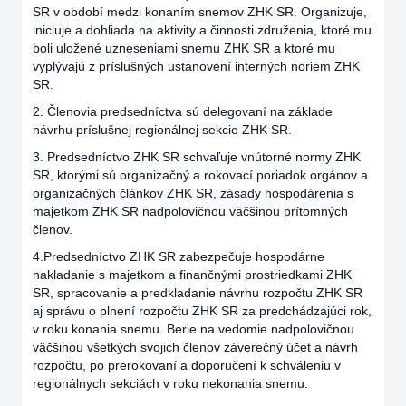
SR v období medzi konaním snemov ZHK SR. Organizuje,
iniciuje a dohliada na aktivity a činnosti združenia, ktoré mu
boli uložené uzneseniami snemu ZHK SR a ktoré mu
vyplývajú z príslušných ustanovení interných noriem ZHK
SR.
2. Členovia predsedníctva sú delegovaní na základe
návrhu príslušnej regionálnej sekcie ZHK SR.
3. Predsedníctvo ZHK SR schvaľuje vnútorné normy ZHK
SR, ktorými sú organizačný a rokovací poriadok orgánov a
organizačných článkov ZHK SR, zásady hospodárenia s
majetkom ZHK SR nadpolovičnou väčšinou prítomných
členov.
4.Predsedníctvo ZHK SR zabezpečuje hospodárne
nakladanie s majetkom a finančnými prostriedkami ZHK
SR, spracovanie a predkladanie návrhu rozpočtu ZHK SR
aj správu o plnení rozpočtu ZHK SR za predchádzajúci rok,
v roku konania snemu. Berie na vedomie nadpolovičnou
väčšinou všetkých svojich členov záverečný účet a návrh
rozpočtu, po prerokovaní a doporučení k schváleniu v
regionálnych sekciách v roku nekonania snemu.