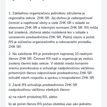
1. Základnou organizačnou jednotkou združenia je
regionálna sekcia ZHK SR. Jej úlohou je zabezpečovať
činnosť a naplňovať úlohy a ciele ZHK SR v súlade so
stanovami ZHK SR a internými normami ZHK SR. RS môže
byť zriadená, zlúčená alebo rozdelená len v súlade s
uznesením predsedníctva ZHK SR. Platný názov a počet
RS je súčasťou organizačného a rokovacieho poriadku
ZHK SR.
2. Na založenie RS je potrebných najmenej 10 riadnych
členov ZHK SR. Činnosť RS riadi a organizuje jej vedúci,
zvolený členmi tejto sekcie. V období medzi konaním
snemu prerokováva a schvaľuje nadpolovičnou väčšinou
prítomných členov odporúčanie predsedníctvu ZHK SR
schváliť návrh rozpočtu a správu o hospodárení ZHK SR.
3. Zánik RS schvaľuje predsedníctvo ZHK SR
nadpolovičnou väčšinou všetkých členov
a) na návrh príslušnej RS, alebo
b) ak počet členov RS počas obdobia viac ako jedného