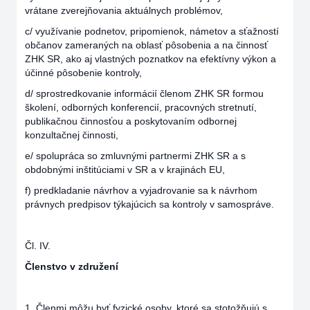
vrátane zverejňovania aktuálnych problémov,
c/ využívanie podnetov, pripomienok, námetov a sťažností
občanov zameraných na oblasť pôsobenia a na činnosť
ZHK SR, ako aj vlastných poznatkov na efektívny výkon a
účinné pôsobenie kontroly,
d/ sprostredkovanie informácií členom ZHK SR formou
školení, odborných konferencií, pracovných stretnutí,
publikačnou činnosťou a poskytovaním odbornej
konzultačnej činnosti,
e/ spolupráca so zmluvnými partnermi ZHK SR a s
obdobnými inštitúciami v SR a v krajinách EU,
f) predkladanie návrhov a vyjadrovanie sa k návrhom
právnych predpisov týkajúcich sa kontroly v samospráve.
Čl. IV.
Členstvo v združení
1. Členmi môžu byť fyzické osoby, ktoré sa stotožňujú s