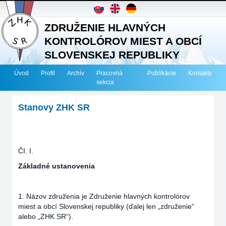
ZDRUŽENIE HLAVNÝCH
KONTROLÓROV MIEST A OBCÍ
SLOVENSKEJ REPUBLIKY
Úvod
Profil
Archív
Pracovná
Publikácie
Kontakty
sekcia
Stanovy ZHK SR
ČI. I.
Základné ustanovenia
1. Názov združenia je Združenie hlavných kontrolórov
miest a obcí Slovenskej republiky (ďalej len „združenie“
alebo „ZHK SR“).