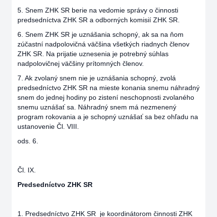
5. Snem ZHK SR berie na vedomie správy o činnosti
predsedníctva ZHK SR a odborných komisií ZHK SR.
6. Snem ZHK SR je uznášania schopný, ak sa na ňom
zúčastní nadpolovičná väčšina všetkých riadnych členov
ZHK SR. Na prijatie uznesenia je potrebný súhlas
nadpolovičnej väčšiny prítomných členov.
7. Ak zvolaný snem nie je uznášania schopný, zvolá
predsedníctvo ZHK SR na mieste konania snemu náhradný
snem do jednej hodiny po zistení neschopnosti zvolaného
snemu uznášať sa. Náhradný snem má nezmenený
program rokovania a je schopný uznášať sa bez ohľadu na
ustanovenie Čl. VIII.
ods. 6.
Čl. IX.
Predsedníctvo ZHK SR
1. Predsedníctvo ZHK SR je koordinátorom činnosti ZHK