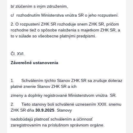
b/ zlúčením s iným združením,
c/ rozhodnutím Ministerstva vnútra SR o jeho rozpustení.
2. O rozpustení ZHK SR rozhoduje snem ZHK SR, pričom
rozhodne tiež o spôsobe naloženia s majetkom ZHK SR, a
to v súlade so všeobecne platnými predpismi.
Čl. XVI.
Záverečné ustanovenia
1. Schválením týchto Stanov ZHK SR sa zrušuje doteraz
platné znenie Stanov ZHK SR a ich
zmeny a doplnky registrované Ministerstvom vnútra SR.
2. Tieto stanovy boli schválené uznesením XXIII. snemu
ZHK SR dňa
30.9.2025
. Stanovy
nadobúdajú platnosť schválením a účinnosť
zaregistrovaním na príslušnom správnom orgáne.