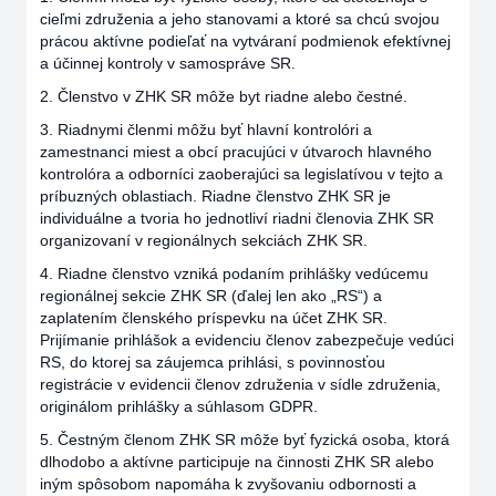
cieľmi združenia a jeho stanovami a ktoré sa chcú svojou
prácou aktívne podieľať na vytváraní podmienok efektívnej
a účinnej kontroly v samospráve SR.
2. Členstvo v ZHK SR môže byt riadne alebo čestné.
3. Riadnymi členmi môžu byť hlavní kontrolóri a
zamestnanci miest a obcí pracujúci v útvaroch hlavného
kontrolóra a odborníci zaoberajúci sa legislatívou v tejto a
príbuzných oblastiach. Riadne členstvo ZHK SR je
individuálne a tvoria ho jednotliví riadni členovia ZHK SR
organizovaní v regionálnych sekciách ZHK SR.
4. Riadne členstvo vzniká podaním prihlášky vedúcemu
regionálnej sekcie ZHK SR (ďalej len ako „RS“) a
zaplatením členského príspevku na účet ZHK SR.
Prijímanie prihlášok a evidenciu členov zabezpečuje vedúci
RS, do ktorej sa záujemca prihlási, s povinnosťou
registrácie v evidencii členov združenia v sídle združenia,
originálom prihlášky a súhlasom GDPR.
5. Čestným členom ZHK SR môže byť fyzická osoba, ktorá
dlhodobo a aktívne participuje na činnosti ZHK SR alebo
iným spôsobom napomáha k zvyšovaniu odbornosti a