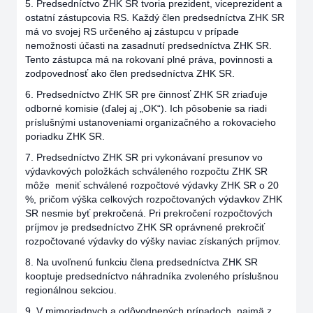
5. Predsedníctvo ZHK SR tvoria prezident, viceprezident a
ostatní zástupcovia RS. Každý člen predsedníctva ZHK SR
má vo svojej RS určeného aj zástupcu v prípade
nemožnosti účasti na zasadnutí predsedníctva ZHK SR.
Tento zástupca má na rokovaní plné práva, povinnosti a
zodpovednosť ako člen predsedníctva ZHK SR.
6. Predsedníctvo ZHK SR pre činnosť ZHK SR zriaďuje
odborné komisie (ďalej aj „OK“). Ich pôsobenie sa riadi
príslušnými ustanoveniami organizačného a rokovacieho
poriadku ZHK SR.
7. Predsedníctvo ZHK SR pri vykonávaní presunov vo
výdavkových položkách schváleného rozpočtu ZHK SR
môže meniť schválené rozpočtové výdavky ZHK SR o 20
%, pričom výška celkových rozpočtovaných výdavkov ZHK
SR nesmie byť prekročená. Pri prekročení rozpočtových
príjmov je predsedníctvo ZHK SR oprávnené prekročiť
rozpočtované výdavky do výšky naviac získaných príjmov.
8. Na uvoľnenú funkciu člena predsedníctva ZHK SR
kooptuje predsedníctvo náhradníka zvoleného príslušnou
regionálnou sekciou.
9. V mimoriadnych a odôvodnených prípadoch, najmä z