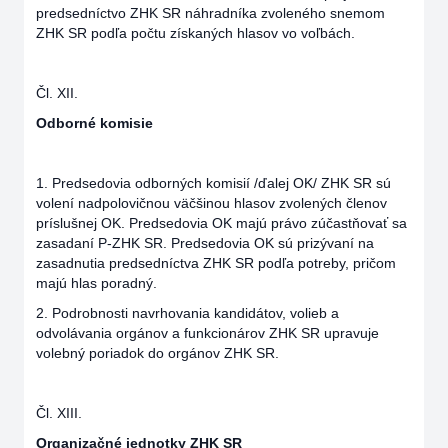
predsedníctvo ZHK SR náhradníka zvoleného snemom
ZHK SR podľa počtu získaných hlasov vo voľbách.
Čl. XII.
Odborné komisie
1. Predsedovia odborných komisií /ďalej OK/ ZHK SR sú
volení nadpolovičnou väčšinou hlasov zvolených členov
príslušnej OK. Predsedovia OK majú právo zúčastňovať sa
zasadaní P-ZHK SR. Predsedovia OK sú prizývaní na
zasadnutia predsedníctva ZHK SR podľa potreby, pričom
majú hlas poradný.
2. Podrobnosti navrhovania kandidátov, volieb a
odvolávania orgánov a funkcionárov ZHK SR upravuje
volebný poriadok do orgánov ZHK SR.
Čl. XIII.
Organizačné jednotky ZHK SR