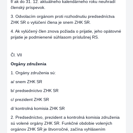
f/ ak do 31. 12. aktuálneho kalendárneho roku neuhradí
členský príspevok.
3. Odvolacím orgánom proti rozhodnutiu predsedníctva
ZHK SR o vylúčení člena je snem ZHK SR.
4. Ak vylúčený člen znova požiada o prijatie, jeho opätovné
prijatie je podmienené súhlasom príslušnej RS.
Čl. VII
Orgány združenia
1. Orgány združenia sú:
a/ snem ZHK SR
b/ predsedníctvo ZHK SR
c/ prezident ZHK SR
d/ kontrolná komisia ZHK SR
2. Predsedníctvo, prezident a kontrolná komisia združenia
sú volené orgány ZHK SR. Funkčné obdobie volených
orgánov ZHK SR je štvorročné, začína vyhlásením