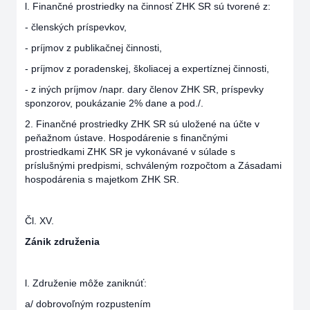
l. Finančné prostriedky na činnosť ZHK SR sú tvorené z:
- členských príspevkov,
- príjmov z publikačnej činnosti,
- príjmov z poradenskej, školiacej a expertíznej činnosti,
- z iných príjmov /napr. dary členov ZHK SR, príspevky
sponzorov, poukázanie 2% dane a pod./.
2. Finančné prostriedky ZHK SR sú uložené na účte v
peňažnom ústave. Hospodárenie s finančnými
prostriedkami ZHK SR je vykonávané v súlade s
príslušnými predpismi, schváleným rozpočtom a Zásadami
hospodárenia s majetkom ZHK SR.
Čl. XV.
Zánik združenia
l. Združenie môže zaniknúť:
a/ dobrovoľným rozpustením