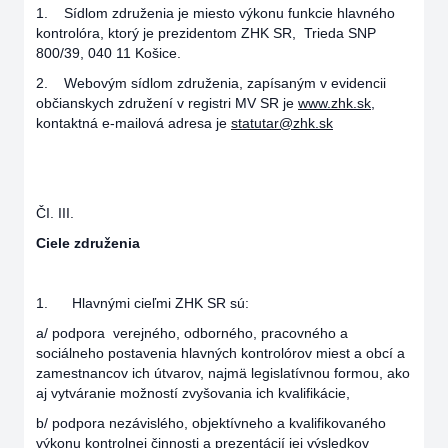
1. Sídlom združenia je miesto výkonu funkcie hlavného
kontrolóra, ktorý je prezidentom ZHK SR, Trieda SNP
800/39, 040 11 Košice.
2. Webovým sídlom združenia, zapísaným v evidencii
občianskych združení v registri MV SR je
www.zhk.sk
,
kontaktná e-mailová adresa je
statutar@zhk.sk
ČI. III.
Ciele združenia
1. Hlavnými cieľmi ZHK SR sú:
a/ podpora verejného, odborného, pracovného a
sociálneho postavenia hlavných kontrolórov miest a obcí a
zamestnancov ich útvarov, najmä legislatívnou formou, ako
aj vytváranie možností zvyšovania ich kvalifikácie,
b/ podpora nezávislého, objektívneho a kvalifikovaného
výkonu kontrolnej činnosti a prezentácií jej výsledkov