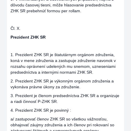
dôvodu časovej tiesni, môže hlasovanie predsedníctva
ZHK SR prebehnúť formou per rollam.
Čl. X.
Prezident ZHK SR
1. Prezident ZHK SR je štatutárnym orgánom združenia,
koná v mene združenia a zastupuje združenie navonok v
rozsahu oprávnení udelených mu snemom, uzneseniami
predsedníctva a internými normami ZHK SR.
2. Prezident ZHK SR je výkonným orgánom združenia a
vykonáva právne úkony za združenie.
3. Prezident je členom predsedníctva ZHK SR a organizuje
a riadi činnosť P-ZHK SR.
4. Prezident ZHK SR je povinný :
a/ zastupovať členov ZHK SR so všetkou vážnosťou,
obhajovať záujmy združenia a ich členov pri rokovaní so
zástupcami štátnych a samosprávnych orgánov,