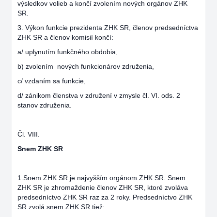
výsledkov volieb a končí zvolením nových orgánov ZHK
SR.
3. Výkon funkcie prezidenta ZHK SR, členov predsedníctva
ZHK SR a členov komisií končí:
a/ uplynutím funkčného obdobia,
b) zvolením nových funkcionárov združenia,
c/ vzdaním sa funkcie,
d/ zánikom členstva v združení v zmysle čl. VI. ods. 2
stanov združenia.
Čl. VIII.
Snem ZHK SR
1.Snem ZHK SR je najvyšším orgánom ZHK SR. Snem
ZHK SR je zhromaždenie členov ZHK SR, ktoré zvoláva
predsedníctvo ZHK SR raz za 2 roky. Predsedníctvo ZHK
SR zvolá snem ZHK SR tiež: