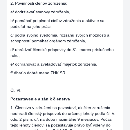
2. Povinnosti členov združenia:
a/ dodržiavať stanovy združenia,
b/ pomáhať pri plnení cieľov združenia a aktívne sa
podieľať na jeho práci,
c/ podľa svojho svedomia, rozsahu svojich možností a
schopností pomáhať orgánom združenia,
d/ uhrádzať členské príspevky do 31. marca príslušného
roku,
e/ ochraňovať a zveľaďovať majetok združenia.
f/ dbať o dobré meno ZHK SR
Čl. VI.
Pozastavenie a zánik členstva
1. Členstvo v združení sa pozastaví, ak člen združenia
neuhradí členský príspevok do určenej lehoty podľa čl. V.
ods. 2 písm. d/, na dobu maximálne 9 mesiacov. Počas
tejto lehoty členovi sa pozastavuje právo byť volený do