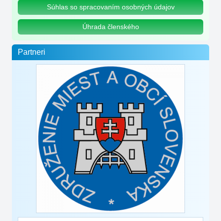
Súhlas so spracovaním osobných údajov
Úhrada členského
Partneri