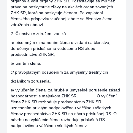
orgánov a voliť orgány ZHK SR. Pozastavuje sa mu tiež
právo na poskytnutie zľavy na akciách organizovaných
ZHK SR, ktorá sa poskytuje členom. Po zaplatení
členského príspevku v učenej lehote sa členstvo člena
združenia obnoví.
2. Členstvo v združení zaniká:
a/ písomným oznámením člena o vzdaní sa členstva,
doručeným príslušnému vedúcemu RS alebo
predsedníctvu ZHK SR,
b/ úmrtím člena,
c/ právoplatným odsúdením za úmyselný trestný čin
d/zánikom združenia,
e/ vylúčením člena za hrubé a úmyselné porušenie zásad
hospodárnosti s majetkom ZHK SR. O vylúčení
člena ZHK SR rozhoduje predsedníctvo ZHK SR
uznesením prijatým nadpolovičnou väčšinou všetkých
členov predsedníctva ZHK SR na návrh príslušnej RS. O
návrhu na vylúčenie člena rozhoduje príslušná RS
nadpolovičnou väčšinou všetkých členov,