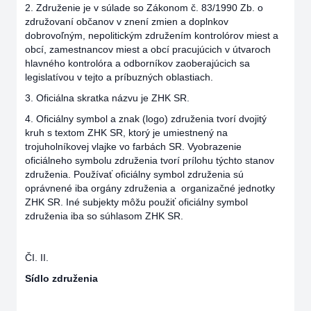
2. Združenie je v súlade so Zákonom č. 83/1990 Zb. o
združovaní občanov v znení zmien a doplnkov
dobrovoľným, nepolitickým združením kontrolórov miest a
obcí, zamestnancov miest a obcí pracujúcich v útvaroch
hlavného kontrolóra a odborníkov zaoberajúcich sa
legislatívou v tejto a príbuzných oblastiach.
3. Oficiálna skratka názvu je ZHK SR.
4. Oficiálny symbol a znak (logo) združenia tvorí dvojitý
kruh s textom ZHK SR, ktorý je umiestnený na
trojuholníkovej vlajke vo farbách SR. Vyobrazenie
oficiálneho symbolu združenia tvorí prílohu týchto stanov
združenia. Používať oficiálny symbol združenia sú
oprávnené iba orgány združenia a organizačné jednotky
ZHK SR. Iné subjekty môžu použiť oficiálny symbol
združenia iba so súhlasom ZHK SR.
ČI. II.
Sídlo združenia