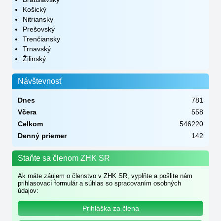
Košický
Nitriansky
Prešovský
Trenčiansky
Trnavský
Žilinský
Návštevnosť
Dnes
781
Včera
558
Celkom
546220
Denný priemer
142
Staňte sa členom ZHK SR
Ak máte záujem o členstvo v ZHK SR, vyplňte a pošlite nám
prihlasovací formulár a súhlas so spracovaním osobných
údajov:
Prihláška za člena