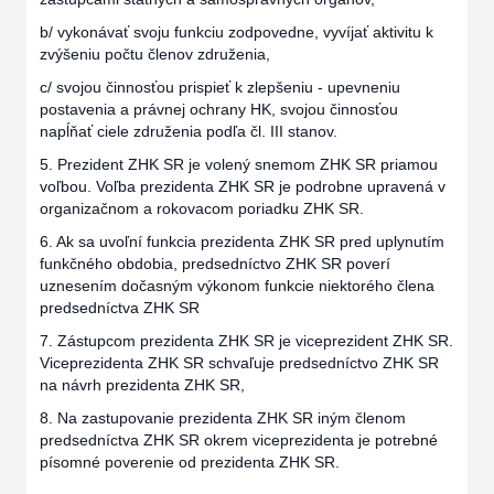
b/ vykonávať svoju funkciu zodpovedne, vyvíjať aktivitu k
zvýšeniu počtu členov združenia,
c/ svojou činnosťou prispieť k zlepšeniu - upevneniu
postavenia a právnej ochrany HK, svojou činnosťou
napĺňať ciele združenia podľa čl. III stanov.
5. Prezident ZHK SR je volený snemom ZHK SR priamou
voľbou. Voľba prezidenta ZHK SR je podrobne upravená v
organizačnom a rokovacom poriadku ZHK SR.
6. Ak sa uvoľní funkcia prezidenta ZHK SR pred uplynutím
funkčného obdobia, predsedníctvo ZHK SR poverí
uznesením dočasným výkonom funkcie niektorého člena
predsedníctva ZHK SR
7. Zástupcom prezidenta ZHK SR je viceprezident ZHK SR.
Viceprezidenta ZHK SR schvaľuje predsedníctvo ZHK SR
na návrh prezidenta ZHK SR,
8. Na zastupovanie prezidenta ZHK SR iným členom
predsedníctva ZHK SR okrem viceprezidenta je potrebné
písomné poverenie od prezidenta ZHK SR.