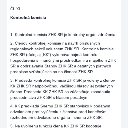
Čl. XI.
Kontrolná komisia
1. Kontrolná komisia ZHK SR je kontrolný orgán združenia.
2. Členov kontrolnej komisie na návrh príslušných
regionálnych sekcií volí snem ZHK SR. Kontrolná komisia
ZHK SR (ďalej aj „KK“) vykonáva najmä kontrolu
hospodárenia s finančnými prostriedkami a majetkom ZHK
SR a dodržiavania Stanov ZHK SR a ostatných platných
predpisov vzťahujúcich sa na činnosť ZHK SR.
3. Predseda kontrolnej komisie ZHK SR je volený z členov
KK ZHK SR nadpolovičnou väčšinou hlasov jej zvolených
členov. Predseda KK ZHK SR sa zúčastňuje zasadnutia
predsedníctva ZHK SR s hlasom poradným.
4. KK predkladá Snemu ZHK SR stanovisko k podaným
odvolaniam proti vylúčeniu z členstva pred konečným
rozhodnutím odvolacieho orgánu - snemu ZHK SR.
5. Na uvoľnenú funkciu člena KK ZHK SR kooptuje