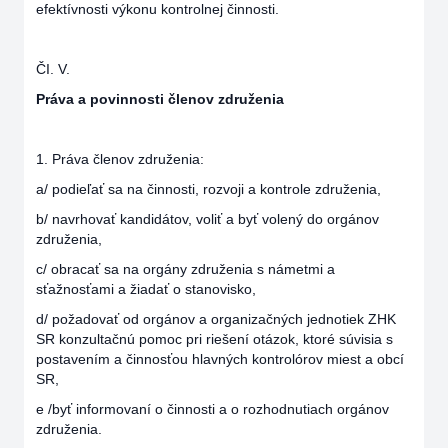
efektívnosti výkonu kontrolnej činnosti.
ČI. V.
Práva a povinnosti členov združenia
1. Práva členov združenia:
a/ podieľať sa na činnosti, rozvoji a kontrole združenia,
b/ navrhovať kandidátov, voliť a byť volený do orgánov
združenia,
c/ obracať sa na orgány združenia s námetmi a
sťažnosťami a žiadať o stanovisko,
d/ požadovať od orgánov a organizačných jednotiek ZHK
SR konzultačnú pomoc pri riešení otázok, ktoré súvisia s
postavením a činnosťou hlavných kontrolórov miest a obcí
SR,
e /byť informovaní o činnosti a o rozhodnutiach orgánov
združenia.