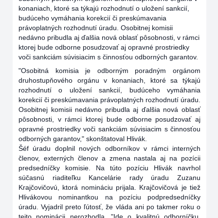
konaniach, ktoré sa týkajú rozhodnutí o uložení sankcií,
budúceho vymáhania korekcií či preskúmavania
právoplatných rozhodnutí úradu. Osobitnej komisii
nedávno pribudla aj ďalšia nová oblasť pôsobnosti, v rámci
ktorej bude odborne posudzovať aj opravné prostriedky
voči sankciám súvisiacim s činnosťou odborných garantov.
"Osobitná komisia je odborným poradným orgánom
druhostupňového orgánu v konaniach, ktoré sa týkajú
rozhodnutí o uložení sankcií, budúceho vymáhania
korekcií či preskúmavania právoplatných rozhodnutí úradu.
Osobitnej komisii nedávno pribudla aj ďalšia nová oblasť
pôsobnosti, v rámci ktorej bude odborne posudzovať aj
opravné prostriedky voči sankciám súvisiacim s činnosťou
odborných garantov," skonštatoval Hlivák.
Šéf úradu doplnil nových odborníkov v rámci interných
členov, externých členov a zmena nastala aj na pozícii
predsedníčky komisie. Na túto pozíciu Hlivák navrhol
súčasnú riaditeľku Kancelárie rady úradu Zuzanu
Krajčovičovú, ktorá nomináciu prijala. Krajčovičová je tiež
Hlivákovou nominantkou na pozíciu podpredsedníčky
úradu. Vyjadril preto ľútosť, že vláda ani po takmer roku o
tejto nominácii nerozhodla. "Ide o kvalitnú odborníčku,