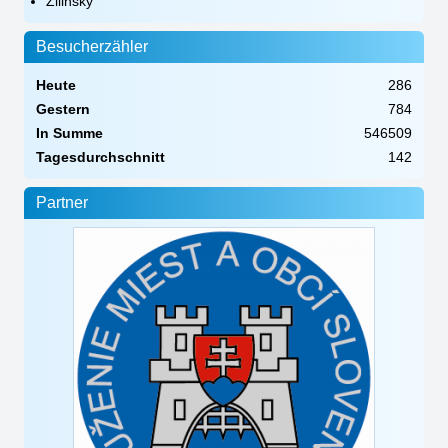
Žilinský
Besucherzähler
Heute
286
Gestern
784
In Summe
546509
Tagesdurchschnitt
142
Partner