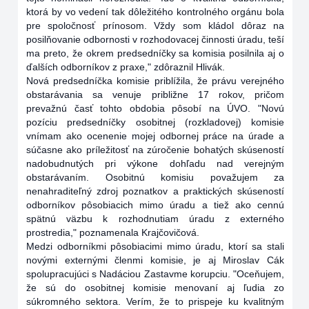
ktorá by vo vedení tak dôležitého kontrolného orgánu bola
pre spoločnosť prínosom. Vždy som kládol dôraz na
posilňovanie odbornosti v rozhodovacej činnosti úradu, teší
ma preto, že okrem predsedníčky sa komisia posilnila aj o
ďalších odborníkov z praxe," zdôraznil Hlivák.
Nová predsedníčka komisie priblížila, že právu verejného
obstarávania sa venuje približne 17 rokov, pričom
prevažnú časť tohto obdobia pôsobí na ÚVO. "Novú
pozíciu predsedníčky osobitnej (rozkladovej) komisie
vnímam ako ocenenie mojej odbornej práce na úrade a
súčasne ako príležitosť na zúročenie bohatých skúseností
nadobudnutých pri výkone dohľadu nad verejným
obstarávaním. Osobitnú komisiu považujem za
nenahraditeľný zdroj poznatkov a praktických skúseností
odborníkov pôsobiacich mimo úradu a tiež ako cennú
spätnú väzbu k rozhodnutiam úradu z externého
prostredia," poznamenala Krajčovičová.
Medzi odborníkmi pôsobiacimi mimo úradu, ktorí sa stali
novými externými členmi komisie, je aj Miroslav Cák
spolupracujúci s Nadáciou Zastavme korupciu. "Oceňujem,
že sú do osobitnej komisie menovaní aj ľudia zo
súkromného sektora. Verím, že to prispeje ku kvalitným