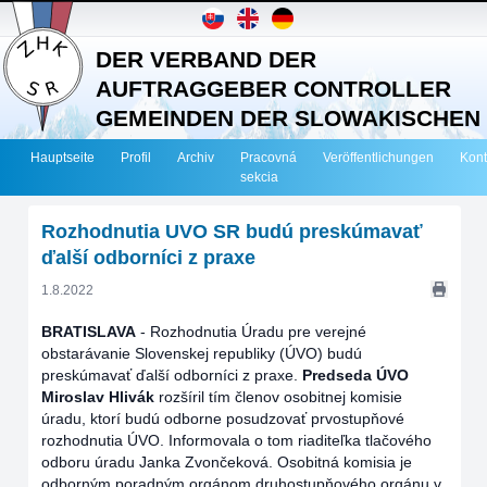
DER VERBAND DER
AUFTRAGGEBER CONTROLLER
GEMEINDEN DER SLOWAKISCHEN
REPUBLIK
Hauptseite
Profil
Archiv
Pracovná
Veröffentlichungen
Kont
sekcia
Rozhodnutia UVO SR budú preskúmavať
ďalší odborníci z praxe
1.8.2022
BRATISLAVA
-
Rozhodnutia Úradu pre verejné
obstarávanie Slovenskej republiky (ÚVO) budú
preskúmavať ďalší odborníci z praxe.
Predseda ÚVO
Miroslav Hlivák
rozšíril tím členov osobitnej komisie
úradu, ktorí budú odborne posudzovať prvostupňové
rozhodnutia ÚVO. Informovala o tom riaditeľka tlačového
odboru úradu Janka Zvončeková. Osobitná komisia je
odborným poradným orgánom druhostupňového orgánu v