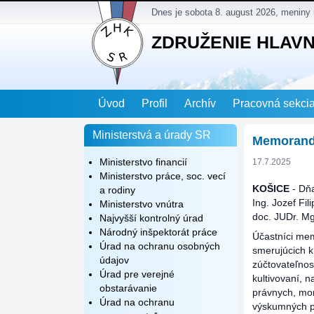
Dnes je sobota 8. august 2026, meniny
ZDRUŽENIE HLAV
Úvod
Profil
Archív
Pracovná sekci
Ministerstvá a úrady SR
Memorandu
Ministerstvo financií
17.7.2025
Ministerstvo práce, soc. vecí
KOŠICE
- Dňa
a rodiny
Ing. Jozef Fi
Ministerstvo vnútra
doc. JUDr. M
Najvyšší kontrolný úrad
Národný inšpektorát práce
Účastníci mem
Úrad na ochranu osobných
smerujúcich k 
údajov
zúčtovateľnost
Úrad pre verejné
kultivovaní, 
obstarávanie
právnych, morá
Úrad na ochranu
výskumných p