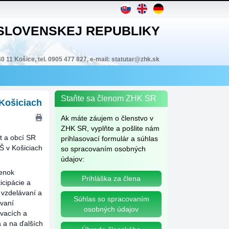
 SLOVENSKEJ REPUBLIKY
40 11 Košice, tel. 0905 477 827, e-mail: statutar@zhk.sk
Staňte sa členom ZHK SR
Košiciach
Ak máte záujem o členstvo v
ZHK SR, vyplňte a pošlite nám
t a obcí SR
prihlasovací formulár a súhlas
Š v Košiciach
so spracovaním osobných
údajov:
ienok
Prihláška za člena
icipácie a
j vzdelávaní a
Súhlas so spracovaním
avaní
osobných údajov
ávacích a
 a na ďalších