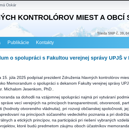
 má Oskár
NÝCH KONTROLÓROV MIEST A OBCÍ
Trieda SNP č. 39, 0
a
Publikácie
Kontakty
m o spolupráci s Fakultou verejnej správy UPJŠ v 
 15. júla 2025 podpísal prezident Združenia hlavných kontrolórov mies
lipko Memorandum o spolupráci s dekanom Fakulty verejnej správy UPJ
gr. Michalom Jesenkom, PhD..
oranda sa dohodli na vzájomnej spolupráci najmä pri vytváraní podm
správe vecí verejných na princípoch transparentnosti, otvorenosti, part
i (hodnoty otvoreného vládnutia), pri rozvoji občianskej spoločnosti, je
napredovaní na princípoch súčasného vedeckého poznania a pri dodrži
lnych a etických princípov, na participácii pri riešení vybraných vzdel
rojektov, ktoré budú predmetom záujmu oboch účastníkov memoranda