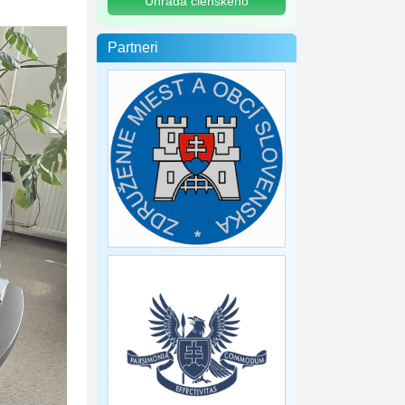
Úhrada členského
Partneri