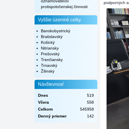
oznamovateľov
podporných ak
protispoločenskej činnosti
Vyššie územné celky
Banskobystrický
Bratislavský
Košický
Nitriansky
Prešovský
Trenčiansky
Trnavský
Žilinský
Návštevnosť
Dnes
519
Včera
558
Celkom
545958
Denný priemer
142