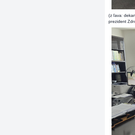
(z ľava: deka
prezident Zdr