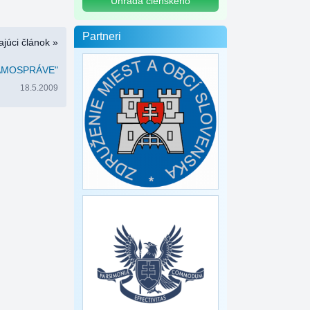
Úhrada členského
Partneri
júci článok »
SAMOSPRÁVE"
18.5.2009