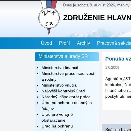
Dnes je sobota 8. august 2026, meniny
ZDRUŽENIE HLAV
Úvod
Profil
Archív
Pracovná sekci
Ministerstvá a úrady SR
Ponuka vz
Ministerstvo financií
1.6.2009
Ministerstvo práce, soc. vecí
Agentúra J&T 
a rodiny
kontrolnej či
Ministerstvo vnútra
finančného r
Najvyšší kontrolný úrad
poskytnutí ne
Národný inšpektorát práce
Úrad na ochranu osobných
údajov
Úrad pre verejné
obstarávanie
Úrad na ochranu
Späť na hlav