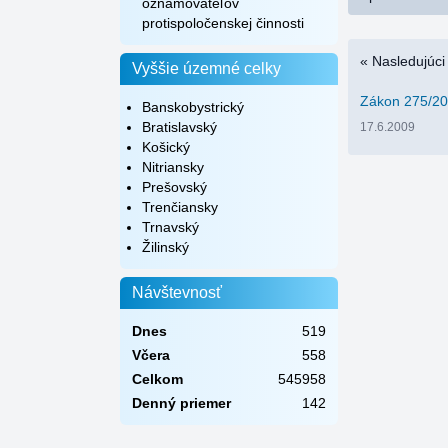
oznamovateľov
protispoločenskej činnosti
« Nasledujúci
Vyššie územné celky
Zákon 275/20
Banskobystrický
Bratislavský
17.6.2009
Košický
Nitriansky
Prešovský
Trenčiansky
Trnavský
Žilinský
Návštevnosť
Dnes
519
Včera
558
Celkom
545958
Denný priemer
142