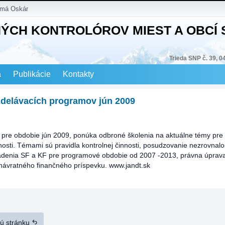
 má Oskár
NÝCH KONTROLÓROV MIEST A OBCÍ
Trieda SNP č. 39, 0
a
Publikácie
Kontakty
delávacích programov jún 2009
pre obdobie jún 2009, ponúka odbroné školenia na aktuálne témy pre 
nnosti. Témami sú pravidla kontrolnej činnosti, posudzovanie nezrovnalo
iadenia SF a KF pre programové obdobie od 2007 -2013, právna úprav
návratného finančného príspevku. www.jandt.sk
nú stránku